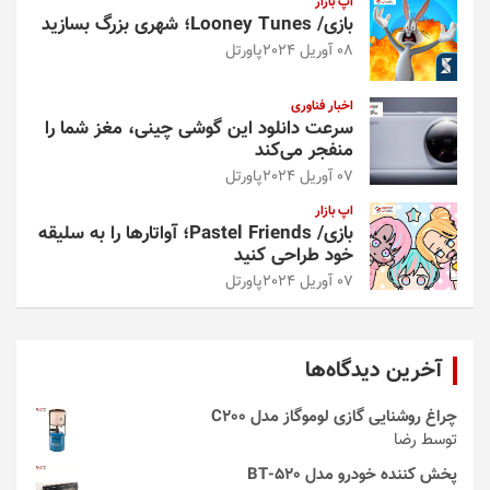
اپ بازار
بازی/ Looney Tunes؛ شهری بزرگ بسازید
08 آوریل 2024
پاورتل
اخبار فناوری
سرعت دانلود این گوشی چینی، مغز شما را
منفجر می‌کند
07 آوریل 2024
پاورتل
اپ بازار
بازی/ Pastel Friends؛ آواتارها را به سلیقه
خود طراحی کنید
07 آوریل 2024
پاورتل
آخرین دیدگاه‌ها
چراغ روشنایی گازی لوموگاز مدل C200
توسط رضا
پخش کننده خودرو مدل 520-BT