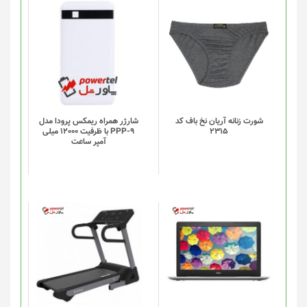
محصول
انتخاب
این
شوند
محصول
دارای
انواع
مختلفی
می
باشد.
گزینه
شورت زنانه آریان نخ باف کد
شارژر همراه ریمکس پرودا مدل
2315
PPP-9 با ظرفیت 12000 میلی
ها
آمپر ساعت
ممکن
است
در
صفحه
محصول
انتخاب
شوند