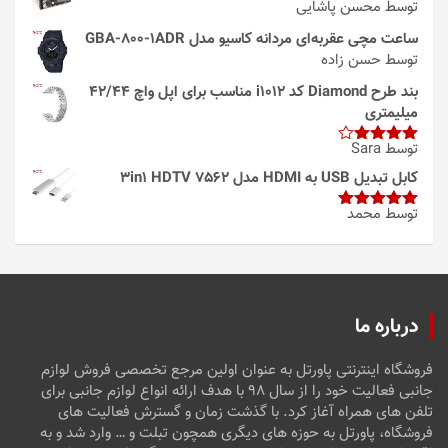
توسط محسن پاشایی
ساعت مچی عقربه‌ای مردانه کاسیو مدل GBA-800-1ADR
توسط حسن زاده
بند طرح Diamond کد i1012 مناسب برای اپل واچ 42/44
میلیمتری
توسط Sara
امتیاز
4
از 5
کابل تبدیل USB به HDMI مدل 3in1 HDTV 7562
توسط محمد
امتیاز
5
از
5
درباره ما
فروشگاه اینترنتی پاورتل به عنوان اولین مرجع تخصصی فروش لوازم
جانبی فعالیت خود را از سال ۹۸ با هدف ارائه انواع لوازم جانبی برای
تلفن های همراه آغاز کرد. با گذشت زمان و گسترش فعالیت های
فروشگاه، پاورتل به حوزه های دیگری همچون تبلت و … وارد شد و به