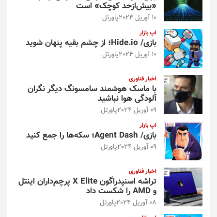
«بیش‌از‌حد کوچک» است
10 آوریل 2024
پاورتل
اپ بازار
بازی/ Hide.io؛ از چشم بقیه پنهان شوید
10 آوریل 2024
پاورتل
اخبار فناوری
با ماسک هوشمند سامسونگ دیگر نگران
آلودگی هوا نباشید
09 آوریل 2024
پاورتل
اپ بازار
بازی/ Agent Dash؛ سکه‌ها را جمع کنید
09 آوریل 2024
پاورتل
اخبار فناوری
تراشه اسنپدراگون X Elite پرچم‌داران اینتل
و AMD را شکست داد
08 آوریل 2024
پاورتل