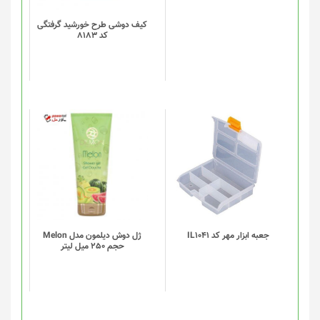
کیف دوشی طرح خورشید گرفتگی
کد 8183
این
محصول
دارای
انواع
مختلفی
می
باشد.
گزینه
جعبه ابزار مهر کد IL1041
ژل دوش دیلمون مدل Melon
حجم 250 میل لیتر
ها
ممکن
است
در
صفحه