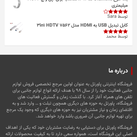
میلیمتری
توسط Sara
امتیاز
4
از 5
کابل تبدیل USB به HDMI مدل 3in1 HDTV 7562
توسط محمد
امتیاز
5
از
5
درباره ما
فروشگاه اینترنتی پاورتل به عنوان اولین مرجع تخصصی فروش لوازم
جانبی فعالیت خود را از سال ۹۸ با هدف ارائه انواع لوازم جانبی برای
تلفن های همراه آغاز کرد. با گذشت زمان و گسترش فعالیت های
فروشگاه، پاورتل به حوزه های دیگری همچون تبلت و … وارد شد و به
اقتضای زمان و نیاز مشتریان نیز به حوزه های دیگری که وجود یک مرجع
برای تهیه لوازم جانبی آن ضروری باشد وارد خواهد شد.
فروشگاه پاورتل برای دستیابی به رضایت مشتریان خود که یکی از اهداف
اصلی این فروشگاه است، همواره سعی دارد تا به کیفیت محصولات ارائه