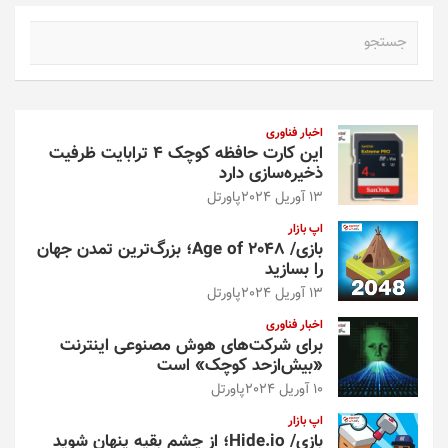
ج
س
ت
ج
و
اخبار فناوری
این کارت حافظه کوچک ۴ ترابایت ظرفیت
ذخیره‌سازی دارد
13 آوریل 2024
پاورتل
اپ بازار
بازی/ Age of 2048؛ بزرگ‌ترین تمدن جهان
را بسازید
13 آوریل 2024
پاورتل
اخبار فناوری
برای شرکت‌های هوش مصنوعی اینترنت
«بیش‌از‌حد کوچک» است
10 آوریل 2024
پاورتل
اپ بازار
بازی/ Hide.io؛ از چشم بقیه پنهان شوید