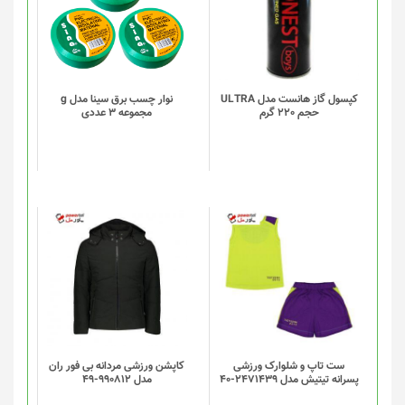
کپسول گاز هانست مدل ULTRA
نوار چسب برق سینا مدل g
حجم 220 گرم
مجموعه 3 عددی
ست تاپ و شلوارک ورزشی
کاپشن ورزشی مردانه بی فور ران
پسرانه تیتیش مدل 2471439-40
مدل 990812-49