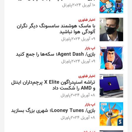
10 آوریل 2024
پاورتل
اخبار فناوری
با ماسک هوشمند سامسونگ دیگر نگران
آلودگی هوا نباشید
09 آوریل 2024
پاورتل
اپ بازار
بازی/ Agent Dash؛ سکه‌ها را جمع کنید
09 آوریل 2024
پاورتل
اخبار فناوری
تراشه اسنپدراگون X Elite پرچم‌داران اینتل
و AMD را شکست داد
08 آوریل 2024
پاورتل
اپ بازار
بازی/ Looney Tunes؛ شهری بزرگ بسازید
08 آوریل 2024
پاورتل