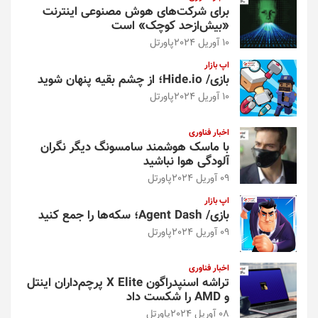
برای شرکت‌های هوش مصنوعی اینترنت
«بیش‌از‌حد کوچک» است
10 آوریل 2024
پاورتل
اپ بازار
بازی/ Hide.io؛ از چشم بقیه پنهان شوید
10 آوریل 2024
پاورتل
اخبار فناوری
با ماسک هوشمند سامسونگ دیگر نگران
آلودگی هوا نباشید
09 آوریل 2024
پاورتل
اپ بازار
بازی/ Agent Dash؛ سکه‌ها را جمع کنید
09 آوریل 2024
پاورتل
اخبار فناوری
تراشه اسنپدراگون X Elite پرچم‌داران اینتل
و AMD را شکست داد
08 آوریل 2024
پاورتل