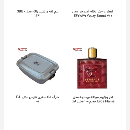
باشد.
گزینه
کفش راحتی زنانه آدیداس مدل
نیم تنه ورزشی زنانه مدل SBB-
1641
EF2829 Yeezy Boost 700
ها
ممکن
است
در
صفحه
محصول
انتخاب
شوند
ادو پرفیوم مردانه ورساچه مدل
ظرف غذا سفری تتیس مدل FJ-
Eros Flame حجم 100 میلی لیتر
01