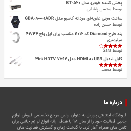
پخش کننده خودرو مدل 520-BT
توسط محسن پاشایی
ساعت مچی عقربه‌ای مردانه کاسیو مدل GBA-800-1ADR
توسط حسن زاده
بند طرح Diamond کد i1012 مناسب برای اپل واچ 42/44
میلیمتری
توسط Sara
امتیاز
4
از 5
کابل تبدیل USB به HDMI مدل 3in1 HDTV 7562
توسط محمد
امتیاز
5
از
5
درباره ما
فروشگاه اینترنتی پاورتل به عنوان اولین مرجع تخصصی فروش لوازم
جانبی فعالیت خود را از سال ۹۸ با هدف ارائه انواع لوازم جانبی برای
تلفن های همراه آغاز کرد. با گذشت زمان و گسترش فعالیت های