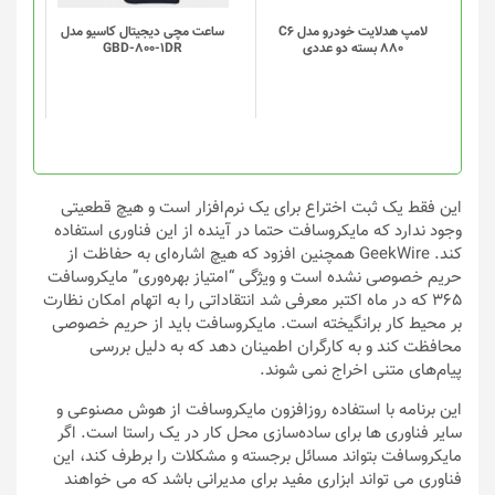
لامپ هدلایت خودرو مدل C6
ساعت مچی دیجیتال کاسیو مدل
880 بسته دو عددی
GBD-800-1DR
این فقط یک ثبت اختراع برای یک نرم‌افزار است و هیچ قطعیتی
وجود ندارد که مایکروسافت حتما در آینده از این فناوری استفاده
کند. GeekWire همچنین افزود که هیچ اشاره‌ای به حفاظت از
حریم خصوصی نشده است و ویژگی “امتیاز بهره‌وری” مایکروسافت
365 که در ماه اکتبر معرفی شد انتقاداتی را به اتهام امکان نظارت
بر محیط کار برانگیخته است. مایکروسافت باید از حریم خصوصی
محافظت کند و به کارگران اطمینان دهد که به دلیل بررسی
پیام‌های متنی اخراج نمی شوند.
این برنامه با استفاده روزافزون مایکروسافت از هوش مصنوعی و
سایر فناوری ها برای ساده‌سازی محل کار در یک راستا است. اگر
مایکروسافت بتواند مسائل برجسته و مشکلات را برطرف کند، این
فناوری می تواند ابزاری مفید برای مدیرانی باشد که می خواهند