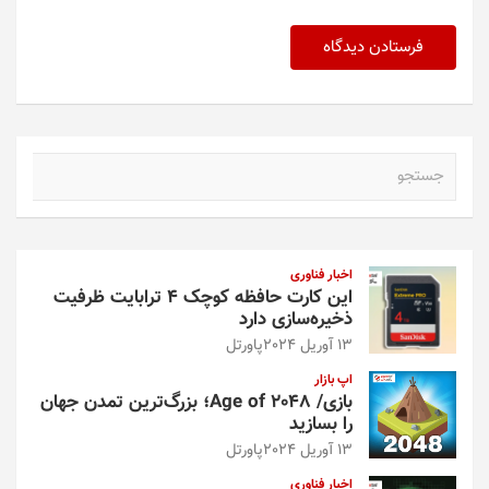
ج
س
ت
ج
و
اخبار فناوری
این کارت حافظه کوچک ۴ ترابایت ظرفیت
ذخیره‌سازی دارد
13 آوریل 2024
پاورتل
اپ بازار
بازی/ Age of 2048؛ بزرگ‌ترین تمدن جهان
را بسازید
13 آوریل 2024
پاورتل
اخبار فناوری