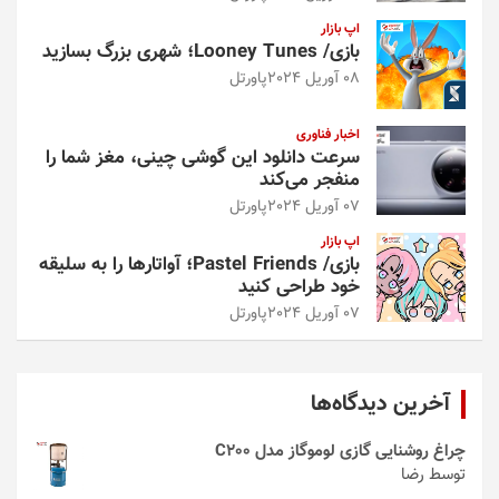
اپ بازار
بازی/ Looney Tunes؛ شهری بزرگ بسازید
08 آوریل 2024
پاورتل
اخبار فناوری
سرعت دانلود این گوشی چینی، مغز شما را
منفجر می‌کند
07 آوریل 2024
پاورتل
اپ بازار
بازی/ Pastel Friends؛ آواتارها را به سلیقه
خود طراحی کنید
07 آوریل 2024
پاورتل
آخرین دیدگاه‌ها
چراغ روشنایی گازی لوموگاز مدل C200
توسط رضا