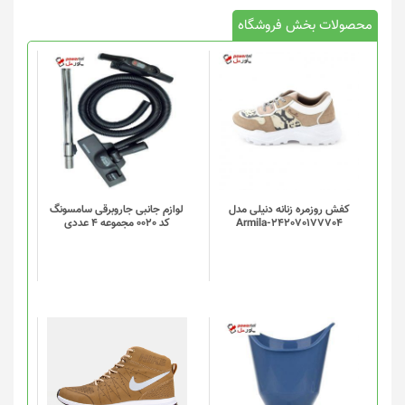
محصولات بخش فروشگاه
کفش روزمره زنانه دنیلی مدل
لوازم جانبی جاروبرقی سامسونگ
Armila-242070177704
کد 0020 مجموعه 4 عددی
این
محصول
دارای
انواع