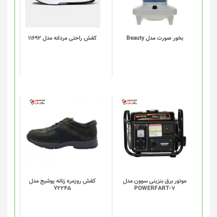
مختلفی
می
باشد.
گزینه
بخور صورت مدل Beauty
کفش راحتی مردانه مدل 11692
ها
ممکن
است
در
صفحه
محصول
انتخاب
شوند
موتور برق بنزینی سوون مدل
کفش روزمره زنانه یوشیج مدل
Y2245
POWERFART-7