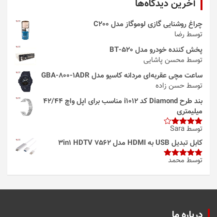
آخرین دیدگاه‌ها
چراغ روشنایی گازی لوموگاز مدل C200
توسط رضا
پخش کننده خودرو مدل 520-BT
توسط محسن پاشایی
ساعت مچی عقربه‌ای مردانه کاسیو مدل GBA-800-1ADR
توسط حسن زاده
بند طرح Diamond کد i1012 مناسب برای اپل واچ 42/44
میلیمتری
توسط Sara
امتیاز
4
از 5
کابل تبدیل USB به HDMI مدل 3in1 HDTV 7562
توسط محمد
امتیاز
5
از
5
درباره ما