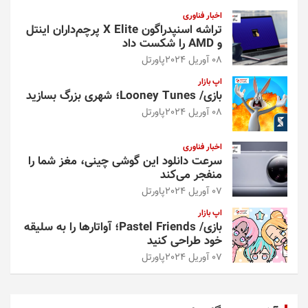
اخبار فناوری
تراشه اسنپدراگون X Elite پرچم‌داران اینتل
و AMD را شکست داد
08 آوریل 2024
پاورتل
اپ بازار
بازی/ Looney Tunes؛ شهری بزرگ بسازید
08 آوریل 2024
پاورتل
اخبار فناوری
سرعت دانلود این گوشی چینی، مغز شما را
منفجر می‌کند
07 آوریل 2024
پاورتل
اپ بازار
بازی/ Pastel Friends؛ آواتارها را به سلیقه
خود طراحی کنید
07 آوریل 2024
پاورتل