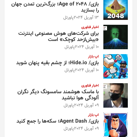
بازی/ Age of 2048؛ بزرگ‌ترین تمدن جهان
را بسازید
13 آوریل 2024
پاورتل
اخبار فناوری
برای شرکت‌های هوش مصنوعی اینترنت
«بیش‌از‌حد کوچک» است
10 آوریل 2024
پاورتل
اپ بازار
بازی/ Hide.io؛ از چشم بقیه پنهان شوید
10 آوریل 2024
پاورتل
اخبار فناوری
با ماسک هوشمند سامسونگ دیگر نگران
آلودگی هوا نباشید
09 آوریل 2024
پاورتل
اپ بازار
بازی/ Agent Dash؛ سکه‌ها را جمع کنید
09 آوریل 2024
پاورتل