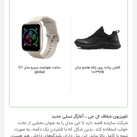
این
این
محصول
محصول
دارای
دارای
انواع
انواع
مختلفی
مختلفی
می
می
باشد.
باشد.
گزینه
گزینه
کفش پیاده روی زنانه هامتو مدل
ساعت هوشمند میبرو مدل C2
global
110396B
ها
ها
ممکن
ممکن
است
است
در
در
صفحه
صفحه
محصول
محصول
انتخاب
انتخاب
تلویزیون شفاف ال جی ، آغازگر نسلی جدید
شوند
شوند
شرکت سازنده قصد دارد تا این مدل را به عنوان بخشی از تخت
خواب استفاده کند. بدین شکل که با فشردن یک دکمه، به صورت
نیمه یا کامل بالا بیاید. این پنل دارای بلندگوهای داخلی هم هست.