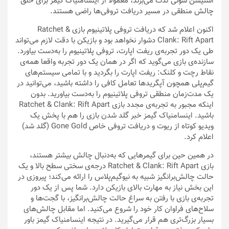
استیشن سونی لذت می‌برند، معمولا از اینسامنیاک گیمز برای خلق
چالش منطقی در مسیر دریافت تروفی‌ها راضی هستند.
اکنون اعلام شد که دریافت تروفی پلاتینیوم بازی Ratchet &
Clank: Rift Apart دشوار نخواهد بود و بازیکن با دقت لازم می‌تواند
طی یک دور تجربه‌ی ریفت اپارت، تروفی پلاتینیوم را به‌دست بیاورد.
سازنده‌ی بازی می‌گوید که اگر در همان یک دور تجربه واقعا همه‌ی
نقاط رچت و کلنک: ریفت اپارت را بگردید و با تمامی سیستم‌های
گیم‌پلی همچون آپگریدها تعامل کافی را داشته باشید، می‌توانید در
یک مدت‌زمان منطقی تروفی پلاتینیوم را به‌دست بیاورید. بدون
اینکه مجبور به تجربه‌ی مجدد بازی Ratchet & Clank: Rift Apart
باشید. اینسامنیاک گیمز خبر گلد شدن بازی را هم با پخش یک
ویدیو کوتاه از ریوت و دریافت تروفی خاص Gone Gold (گلد شد)
اعلام کرد.
در همین حین برای گیمرهایی که به‌دنبال چالش بیشتر هستند،
بازی Ratchet & Clank: Rift Apart درجه‌ی سختی سطح بالا و یک
حالت چالش‌برانگیز شبیه به نیوگیم‌پلاس را ارائه می‌کند؛ پیروزی در
این بخش نیاز به مهارت بالای بازیکن دارد. شما پس از یک دور
تجربه‌ی بازی با رفتن به سراغ حالت چالش‌برانگیز، با گجت‌ها و
سلاح‌های فراوان کار خود را شروع می‌کنید. اما مقابل چالش‌های
بسیار بزرگ‌تری هم قرار می‌گیرید. در نتیجه اینسامنیاک گیمز باور