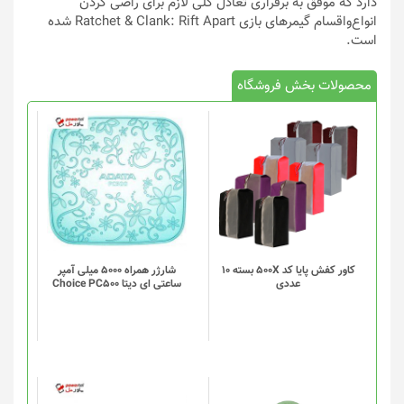
دارد که موفق به برقراری تعادل کلی لازم برای راضی کردن
انواع‌واقسام گیمرهای بازی Ratchet & Clank: Rift Apart شده
است.
محصولات بخش فروشگاه
کاور کفش پایا کد 500X بسته 10
شارژر همراه 5000 میلی آمپر
عددی
ساعتی ای دیتا Choice PC500