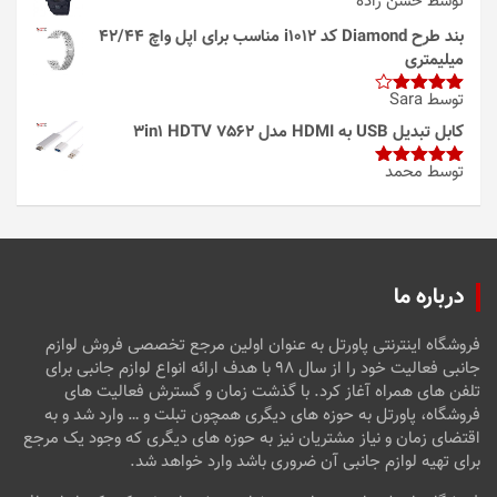
توسط حسن زاده
بند طرح Diamond کد i1012 مناسب برای اپل واچ 42/44
میلیمتری
توسط Sara
امتیاز
4
از 5
کابل تبدیل USB به HDMI مدل 3in1 HDTV 7562
توسط محمد
امتیاز
5
از
5
درباره ما
فروشگاه اینترنتی پاورتل به عنوان اولین مرجع تخصصی فروش لوازم
جانبی فعالیت خود را از سال ۹۸ با هدف ارائه انواع لوازم جانبی برای
تلفن های همراه آغاز کرد. با گذشت زمان و گسترش فعالیت های
فروشگاه، پاورتل به حوزه های دیگری همچون تبلت و … وارد شد و به
اقتضای زمان و نیاز مشتریان نیز به حوزه های دیگری که وجود یک مرجع
برای تهیه لوازم جانبی آن ضروری باشد وارد خواهد شد.