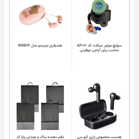
سوئیچ موتور سیکلت کد AP012
هندزفری مینیسو مدل WBB1P
مناسب برای آپاچی نیوفیس
این
این
محصول
محصول
دارای
دارای
انواع
انواع
مختلفی
مختلفی
می
می
باشد.
باشد.
گزینه
گزینه
هدست مخصوص بازی کیو سی
نظم دهنده ساک و چمدان پایا کد