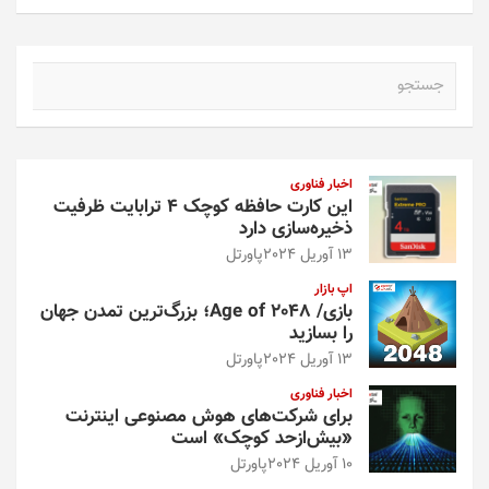
ج
س
ت
ج
و
اخبار فناوری
این کارت حافظه کوچک ۴ ترابایت ظرفیت
ذخیره‌سازی دارد
13 آوریل 2024
پاورتل
اپ بازار
بازی/ Age of 2048؛ بزرگ‌ترین تمدن جهان
را بسازید
13 آوریل 2024
پاورتل
اخبار فناوری
برای شرکت‌های هوش مصنوعی اینترنت
«بیش‌از‌حد کوچک» است
10 آوریل 2024
پاورتل