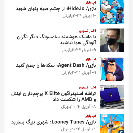
اپ بازار
بازی/ Hide.io؛ از چشم بقیه پنهان شوید
10 آوریل 2024
پاورتل
اخبار فناوری
با ماسک هوشمند سامسونگ دیگر نگران
آلودگی هوا نباشید
09 آوریل 2024
پاورتل
اپ بازار
بازی/ Agent Dash؛ سکه‌ها را جمع کنید
09 آوریل 2024
پاورتل
اخبار فناوری
تراشه اسنپدراگون X Elite پرچم‌داران اینتل
و AMD را شکست داد
08 آوریل 2024
پاورتل
اپ بازار
بازی/ Looney Tunes؛ شهری بزرگ بسازید
08 آوریل 2024
پاورتل