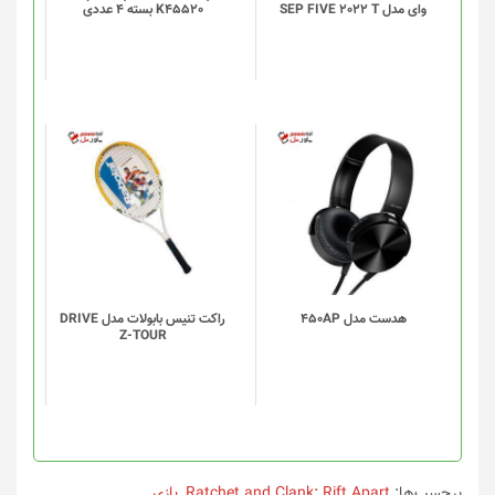
وای مدل SEP FIVE 2022 T
K45520 بسته 4 عددی
ها
ها
ممکن
ممکن
است
است
در
در
صفحه
صفحه
محصول
محصول
انتخاب
انتخاب
شوند
شوند
هدست مدل 450AP
راکت تنیس بابولات مدل DRIVE
Z-TOUR
برچسب‌ها:
Ratchet and Clank: Rift Apart
,
بازی