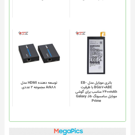
ها
ممکن
است
در
صفحه
محصول
انتخاب
شوند
باتری موبایل مدل EB-
توسعه دهنده HDMI مدل
BG570ABE با ظرفیت
Ark88 مجموعه 2 عددی
2400mAh مناسب برای گوشی
موبایل سامسونگ Galaxy J5
Prime