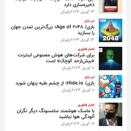
ذخیره‌سازی دارد
13 آوریل 2024
پاورتل
اپ بازار
بازی/ Age of 2048؛ بزرگ‌ترین تمدن جهان
را بسازید
13 آوریل 2024
پاورتل
اخبار فناوری
برای شرکت‌های هوش مصنوعی اینترنت
«بیش‌از‌حد کوچک» است
10 آوریل 2024
پاورتل
اپ بازار
بازی/ Hide.io؛ از چشم بقیه پنهان شوید
10 آوریل 2024
پاورتل
اخبار فناوری
با ماسک هوشمند سامسونگ دیگر نگران
آلودگی هوا نباشید
09 آوریل 2024
پاورتل