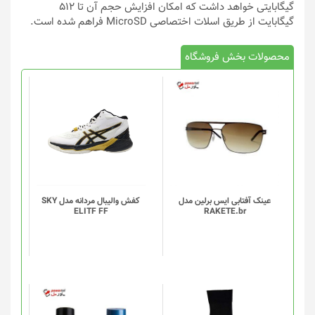
گیگابایتی خواهد داشت که امکان افزایش حجم آن تا ۵۱۲
گیگابایت از طریق اسلات اختصاصی MicroSD فراهم شده است.
محصولات بخش فروشگاه
این
محصول
دارای
انواع
مختلفی
می
باشد.
گزینه
عینک آفتابی ایس برلین مدل
کفش والیبال مردانه مدل SKY
ELITF FF
RAKETE.br
ها
ممکن
است
در
صفحه
محصول
انتخاب
این