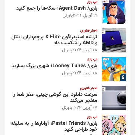
اپ بازار
بازی/ Agent Dash؛ سکه‌ها را جمع کنید
09 آوریل 2024
پاورتل
اخبار فناوری
تراشه اسنپدراگون X Elite پرچم‌داران اینتل
و AMD را شکست داد
08 آوریل 2024
پاورتل
اپ بازار
بازی/ Looney Tunes؛ شهری بزرگ بسازید
08 آوریل 2024
پاورتل
اخبار فناوری
سرعت دانلود این گوشی چینی، مغز شما را
منفجر می‌کند
07 آوریل 2024
پاورتل
اپ بازار
بازی/ Pastel Friends؛ آواتارها را به سلیقه
خود طراحی کنید