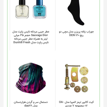
شوند
محصول
دارای
انواع
مختلفی
می
باشد.
گزینه
جوراب زنانه پریزن مدل مچی دو
عطر جیبی مردانه نایس پاپت مدل
ربع DEN 120
Sauvage Dior حجم 35 میلی
ها
لیتر به همراه عطر جیبی مردانه
ممکن
نایس پاپت مدل Dunhill Fresh
است
در
صفحه
محصول
انتخاب
این
شوند
محصول
دارای
انواع
مختلفی
می
باشد.
گزینه
کیت کالیپر ترمز المپیا مدل OA-
دستمال سر و گردن هزاردستان
07 مجموعه 7 عددی
مدل das26