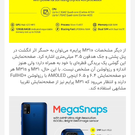
از دیگر مشخصات «M31 پرایم» می‌توان به حسگر اثر انگشت در
پنل پشتی و جک هدفون ۳.۵ میلی‌متری اشاره کرد. صفحه‌نمایش
این گوشی یک بریدگی قطره‌ای با خود به همراه دارد؛ ولی هنوز
اندازه و رزولوشن آن مشخص نیست. با این حال، M31 و M31s هر
دو صفحه‌نمایش ۶.۴ و ۶.۵ اینچی AMOLED با رزولوشن +FullHD
دارند و انتظار می‌رود که M31 پرایم نیز از صفحه‌نمایش تقریبا
مشابهی استفاده کند.