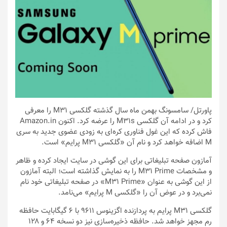
پاورتل
/ سامسونگ بهمن ماه سال گذشته گلکسی M31 را معرفی
کرد و در ادامه آن گلکسی M31s را عرضه کرد. اکنون Amazon.in
فاش کرده که این غول فناوری کره‌ای به زودی عضوی جدید به سری
M اضافه خواهد کرد و نام آن «گلکسی M31 پرایم» است.
آمازون صفحه تبلیغاتی برای این گوشی در سایت ایجاد کرده و ظاهر
و مشخصات M31 Prime را به نمایش گذاشته است؛ البته آمازون
از این گوشی به عنوان «M31 Prime» در صفحه تبلیغاتی خود نام
نمی‌برد و در عوض آن را «گلکسی M پرایم» می‌نامد.
گلکسی M31 پرایم به پردازنده اگزینوس ۹۶۱۱ با ۶ گیگابایت حافظه
رم مجهز خواهد شد. حافظه ذخیره‌سازی نیز دو نسخه ۶۴ و ۱۲۸