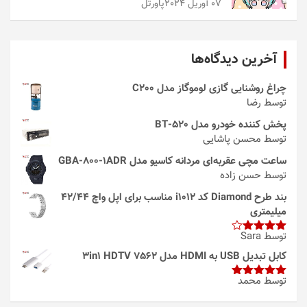
07 آوریل 2024
پاورتل
آخرین دیدگاه‌ها
چراغ روشنایی گازی لوموگاز مدل C200
توسط رضا
پخش کننده خودرو مدل 520-BT
توسط محسن پاشایی
ساعت مچی عقربه‌ای مردانه کاسیو مدل GBA-800-1ADR
توسط حسن زاده
بند طرح Diamond کد i1012 مناسب برای اپل واچ 42/44
میلیمتری
توسط Sara
امتیاز
4
از 5
کابل تبدیل USB به HDMI مدل 3in1 HDTV 7562
توسط محمد
امتیاز
5
از
5