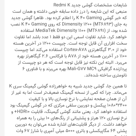
شایعات مشخصات گوشی‌ جدید Redmi K
منبعی که این شایعه را درز داده سابقه خوبی داشته و همان است
که خبر گوشی K 40 Gaming را اعلام کرده بود. ظاهرا گوشی جدید
به جای Dimensity 1200 (MT6893) که روی K 40 Gaming نصب
شده بود، از MediaTek Dimensity 1100 (MT6891) استفاده
خواهد کرد. شاید تفاوت اسمی این دو فقط 1 عدد باشد اما تفاوت
سخت افزاری آن قابل توجه است. چیپست 1200 در آخرین هسته
خود از 3.0 گیگاهرتزی Cortex-A78 استفاده می‌کند اما چیپست
1100 در آخرین هسته خود از A78 با فرکانس 2.6 گیگاهرتز بهره
می‌برد. البته این نکته نیز قابل توجه است که هر دو چیپست از
پردازنده گرافیکی Mali-G77 MC9 بهره می‌برند و با فناوری 6
نانومتری ساخته شده‌اند.
تا همین جا، گوشی جدید شبیه به خواهرزاده گوشی گیمینگ سری K
می‌ماند. چرا که کمی از نسخه گیمینگ ضعیف‌تر است اما به غیر از
آن از همان صفحه نمایشی با نرخ نوسازی بالا و با کیفیت
2400*1080 پیکسل و دوربین سلفی مرکزی که در گوشی گیمینگ بود
استفاده خواهد کرد. یعنی مانند گوشی گیمینگ، قابلیت HDR10+ و
نرخ نوسازی 120 هرتز و پشتیبانی از رنگ‌های 10 بیتی را به همراه
خواهد داشت. از دیگر قابلیت‌های اشاره شده می‌توان به دوربین
پشتی 64 مگاپیکسلی و باتری 5000 میلی آمپری با شارژ 67 وات