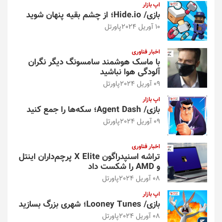
اپ بازار
بازی/ Hide.io؛ از چشم بقیه پنهان شوید
10 آوریل 2024
پاورتل
اخبار فناوری
با ماسک هوشمند سامسونگ دیگر نگران
آلودگی هوا نباشید
09 آوریل 2024
پاورتل
اپ بازار
بازی/ Agent Dash؛ سکه‌ها را جمع کنید
09 آوریل 2024
پاورتل
اخبار فناوری
تراشه اسنپدراگون X Elite پرچم‌داران اینتل
و AMD را شکست داد
08 آوریل 2024
پاورتل
اپ بازار
بازی/ Looney Tunes؛ شهری بزرگ بسازید
08 آوریل 2024
پاورتل