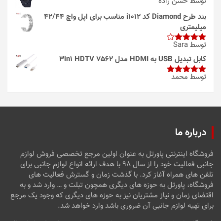
توسط حسن زاده
بند طرح Diamond کد i1012 مناسب برای اپل واچ 42/44
میلیمتری
توسط Sara
امتیاز
4
از 5
کابل تبدیل USB به HDMI مدل 3in1 HDTV 7562
توسط محمد
امتیاز
5
از
5
درباره ما
فروشگاه اینترنتی پاورتل به عنوان اولین مرجع تخصصی فروش لوازم
جانبی فعالیت خود را از سال ۹۸ با هدف ارائه انواع لوازم جانبی برای
تلفن های همراه آغاز کرد. با گذشت زمان و گسترش فعالیت های
فروشگاه، پاورتل به حوزه های دیگری همچون تبلت و … وارد شد و به
اقتضای زمان و نیاز مشتریان نیز به حوزه های دیگری که وجود یک مرجع
برای تهیه لوازم جانبی آن ضروری باشد وارد خواهد شد.