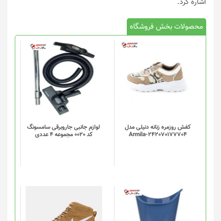
اشاره کرد.
محصولات بخش فروشگاه
کفش روزمره زنانه دنیلی مدل
لوازم جانبی جاروبرقی سامسونگ
Armila-242070177704
کد 0020 مجموعه 4 عددی
این
محصول