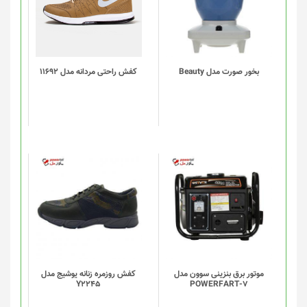
دارای
انواع
مختلفی
می
باشد.
گزینه
بخور صورت مدل Beauty
کفش راحتی مردانه مدل 11692
ها
ممکن
است
در
صفحه
محصول
انتخاب
شوند
موتور برق بنزینی سوون مدل
کفش روزمره زنانه یوشیج مدل
Y2245
POWERFART-7