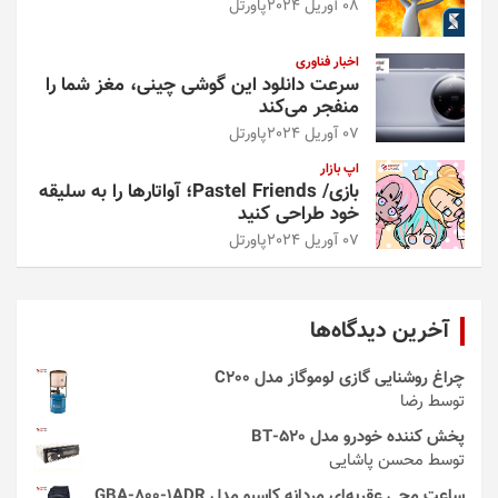
08 آوریل 2024
پاورتل
اخبار فناوری
سرعت دانلود این گوشی چینی، مغز شما را
منفجر می‌کند
07 آوریل 2024
پاورتل
اپ بازار
بازی/ Pastel Friends؛ آواتارها را به سلیقه
خود طراحی کنید
07 آوریل 2024
پاورتل
آخرین دیدگاه‌ها
چراغ روشنایی گازی لوموگاز مدل C200
توسط رضا
پخش کننده خودرو مدل 520-BT
توسط محسن پاشایی
ساعت مچی عقربه‌ای مردانه کاسیو مدل GBA-800-1ADR