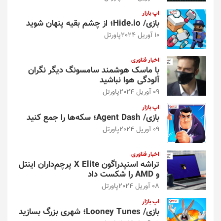
اپ بازار
بازی/ Hide.io؛ از چشم بقیه پنهان شوید
10 آوریل 2024
پاورتل
اخبار فناوری
با ماسک هوشمند سامسونگ دیگر نگران
آلودگی هوا نباشید
09 آوریل 2024
پاورتل
اپ بازار
بازی/ Agent Dash؛ سکه‌ها را جمع کنید
09 آوریل 2024
پاورتل
اخبار فناوری
تراشه اسنپدراگون X Elite پرچم‌داران اینتل
و AMD را شکست داد
08 آوریل 2024
پاورتل
اپ بازار
بازی/ Looney Tunes؛ شهری بزرگ بسازید