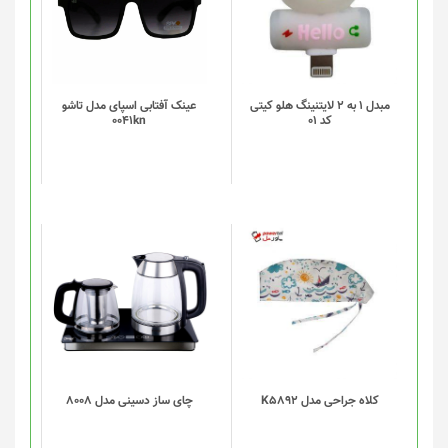
مبدل 1 به 2 لایتنینگ هلو کیتی
عینک آفتابی اسپای مدل تاشو
کد 01
0041kn
این
محصول
دارای
انواع
مختلفی
می
باشد.
گزینه
کلاه جراحی مدل K5892
چای ساز دسینی مدل 8008
ها
ممکن