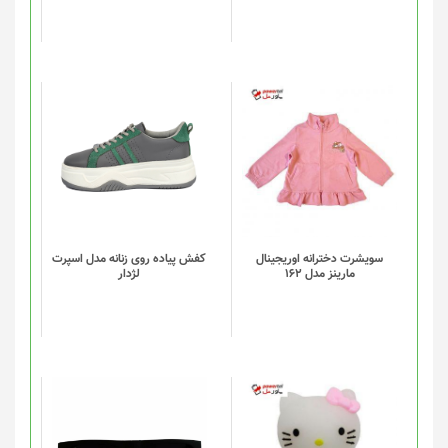
ممکن
است
در
صفحه
محصول
انتخاب
این
شوند
محصول
دارای
انواع
مختلفی
می
باشد.
گزینه
سویشرت دخترانه اوریجینال
کفش پیاده روی زنانه مدل اسپرت
مارینز مدل 162
لژدار
ها
ممکن
است
در
صفحه
محصول
انتخاب
شوند