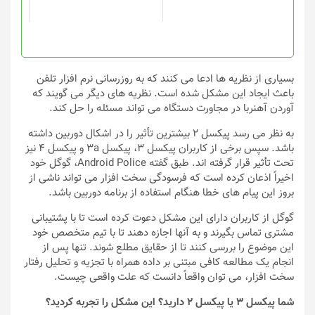
است
در
صفحه
محصول
انتخاب
بسیاری از نظریه ها ادعا می کنند که به روزرسانی نرم افزار تلفن
شوند
باعث ایجاد این مشکل شده است. نظریه های دیگر می گویند که
آوردن آهنربا در مجاورت دستگاه می تواند مسئله را حل کند.
به نظر می رسد پیکسل ۲ بیشترین تأثیر را در اشکال دوربین داشته
باشد. سپس برخی از کاربران پیکسل ۳، پیکسل 3a و پیکسل ۴ نیز
تحت تأثیر قرار گرفته اند. طبق گفته Android Police، گوگل خود
اخیراً اذعان کرده است که فرسودگی سخت افزار می تواند ناشی از
بروز این پیام های خطا هنگام استفاده از برنامه دوربین باشد.
گوگل از کاربران دارای این مشکل دعوت کرده است تا با پشتیبانی
مشتری تماس بگیرند و به آنها اجازه دهند تا با تیم متخصص خود
این موضوع را بررسی کنند تا از حقایق مطلع شوند. تنها پس از
انجام یک مطالعه کافی مبتنی بر داده همراه با تجزیه و تحلیل رفتار
سخت افزار، می توان واقعاً دانست که علت واقعی چیست.
شما پیکسل ۳ یا پیکسل ۲ دارید؟ این مشکل را تجربه کردید؟