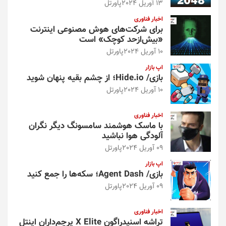
13 آوریل 2024
پاورتل
اخبار فناوری
برای شرکت‌های هوش مصنوعی اینترنت
«بیش‌از‌حد کوچک» است
10 آوریل 2024
پاورتل
اپ بازار
بازی/ Hide.io؛ از چشم بقیه پنهان شوید
10 آوریل 2024
پاورتل
اخبار فناوری
با ماسک هوشمند سامسونگ دیگر نگران
آلودگی هوا نباشید
09 آوریل 2024
پاورتل
اپ بازار
بازی/ Agent Dash؛ سکه‌ها را جمع کنید
09 آوریل 2024
پاورتل
اخبار فناوری
تراشه اسنپدراگون X Elite پرچم‌داران اینتل