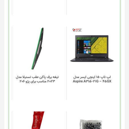
ممکن
است
در
صفحه
محصول
انتخاب
شوند
لپ تاپ 15 اینچی ایسر مدل
تیغه برف پاکن عقب تسنیلا مدل
Aspire A315-21G – 45GX
2023 مناسب برای پژو 206
این
این
محصول
محصول