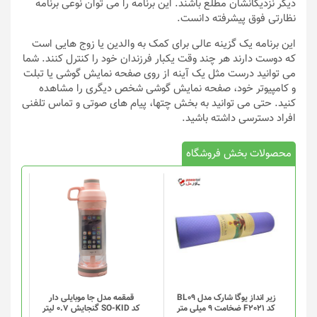
دیگر نزدیکانشان مطلع باشند. این برنامه را می توان نوعی برنامه
نظارتی فوق پیشرفته دانست.
این برنامه یک گزینه عالی برای کمک به والدین یا زوج هایی است
که دوست دارند هر چند وقت یکبار فرزندان خود را کنترل کنند. شما
می توانید درست مثل یک آینه از روی صفحه نمایش گوشی یا تبلت
و کامپیوتر خود، صفحه نمایش گوشی شخص دیگری را مشاهده
کنید. حتی می توانید به بخش چتها، پیام های صوتی و تماس تلفنی
افراد دسترسی داشته باشید.
محصولات بخش فروشگاه
این
محصول
دارای
انواع
مختلفی
می
باشد.
گزینه
زیر انداز یوگا شارک مدل BL09
قمقمه مدل جا موبایلی دار
کد F2021 ضخامت 9 میلی متر
کد SO-KID گنجایش 0.7 لیتر
ها