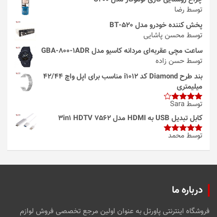
توسط رضا
پخش کننده خودرو مدل 520-BT
توسط محسن پاشایی
ساعت مچی عقربه‌ای مردانه کاسیو مدل GBA-800-1ADR
توسط حسن زاده
بند طرح Diamond کد i1012 مناسب برای اپل واچ 42/44
میلیمتری
توسط Sara
امتیاز
4
از 5
کابل تبدیل USB به HDMI مدل 3in1 HDTV 7562
توسط محمد
امتیاز
5
از
5
درباره ما
فروشگاه اینترنتی پاورتل به عنوان اولین مرجع تخصصی فروش لوازم