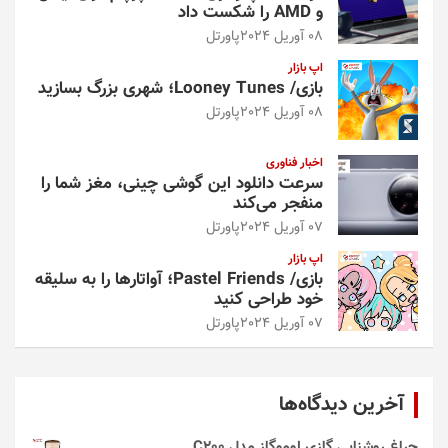
و AMD را شکست داد
08 آوریل 2024
پاورتل
اپ بازار
بازی/ Looney Tunes؛ شهری بزرگ بسازید
08 آوریل 2024
پاورتل
اخبار فناوری
سرعت دانلود این گوشی چینی، مغز شما را
منفجر می‌کند
07 آوریل 2024
پاورتل
اپ بازار
بازی/ Pastel Friends؛ آواتارها را به سلیقه
خود طراحی کنید
07 آوریل 2024
پاورتل
آخرین دیدگاه‌ها
چراغ روشنایی گازی لوموگاز مدل C200