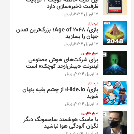
این کارت حافظه کوچک ۴ ترابایت
ظرفیت ذخیره‌سازی دارد
13 آوریل 2024
پاورتل
اپ بازار
بازی/ Age of 2048؛ بزرگ‌ترین تمدن
جهان را بسازید
13 آوریل 2024
پاورتل
اخبار فناوری
برای شرکت‌های هوش مصنوعی
اینترنت «بیش‌از‌حد کوچک» است
10 آوریل 2024
پاورتل
اپ بازار
بازی/ Hide.io؛ از چشم بقیه پنهان
شوید
10 آوریل 2024
پاورتل
اخبار فناوری
با ماسک هوشمند سامسونگ دیگر
نگران آلودگی هوا نباشید