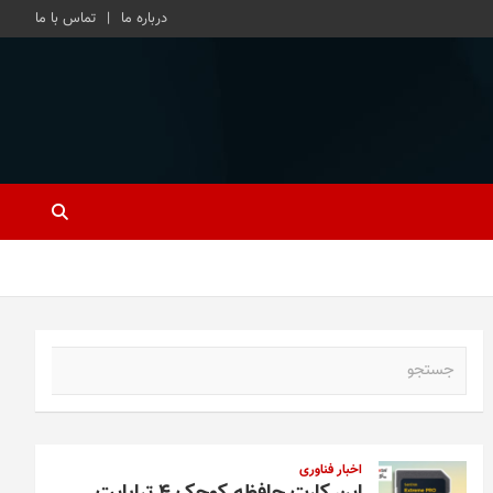
درباره ما
تماس با ما
ج
س
ت
ج
و
اخبار فناوری