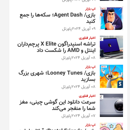
09 آوریل 2024
پاورتل
اپ بازار
بازی/ Agent Dash؛ سکه‌ها را جمع
کنید
09 آوریل 2024
پاورتل
اخبار فناوری
تراشه اسنپدراگون X Elite پرچم‌داران
اینتل و AMD را شکست داد
08 آوریل 2024
پاورتل
اپ بازار
بازی/ Looney Tunes؛ شهری بزرگ
بسازید
08 آوریل 2024
پاورتل
اخبار فناوری
سرعت دانلود این گوشی چینی، مغز
شما را منفجر می‌کند
07 آوریل 2024
پاورتل
اپ بازار