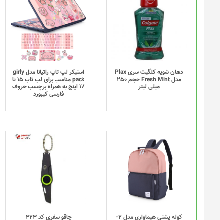
دهان شویه کلگیت سری Plax
استیکر لپ تاپ راتیانا مدل girly
مدل Fresh Mint حجم 250
pack مناسب برای لپ تاپ 15 تا
میلی لیتر
17 اینچ به همراه برچسب حروف
فارسی کیبورد
این
محصول
دارای
انواع
مختلفی
می
باشد.
گزینه
کوله پشتی هیماواری مدل 2-
چاقو سفری کد 323