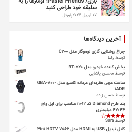
بازی/ Pastel Friends؛ آواتارها را به
سلیقه خود طراحی کنید
07 آوریل 2024
پاورتل
آخرین دیدگاه‌ها
چراغ روشنایی گازی لوموگاز مدل C200
توسط رضا
پخش کننده خودرو مدل 520-BT
توسط محسن پاشایی
ساعت مچی عقربه‌ای مردانه کاسیو مدل GBA-800-
1ADR
توسط حسن زاده
بند طرح Diamond کد i1012 مناسب برای اپل واچ
42/44 میلیمتری
توسط Sara
امتیاز
4
از 5
کابل تبدیل USB به HDMI مدل 3in1 HDTV 7562