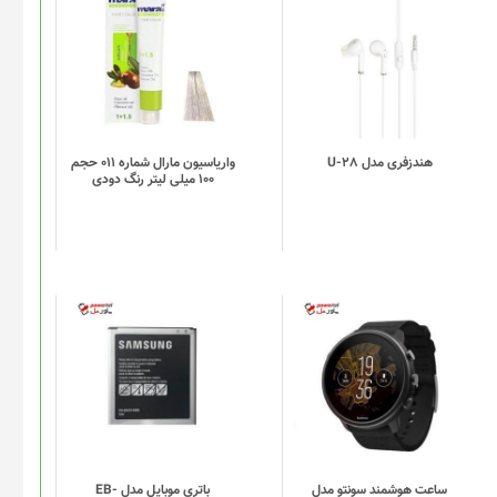
هندزفری مدل U-28
واریاسیون مارال شماره 011 حجم
100 میلی لیتر رنگ دودی
ساعت هوشمند سونتو مدل
باتری موبایل مدل EB-