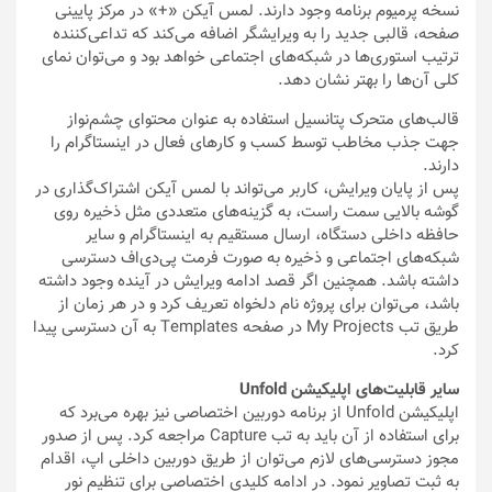
نسخه پرمیوم برنامه وجود دارند. لمس آیکن «+» در مرکز پایینی
صفحه، قالبی جدید را به ویرایشگر اضافه می‌کند که تداعی‌کننده
ترتیب استوری‌ها در شبکه‌های اجتماعی خواهد بود و می‌توان نمای
کلی آن‌ها را بهتر نشان دهد.
قالب‌های متحرک پتانسیل استفاده به عنوان محتوای چشم‌نواز
جهت جذب مخاطب توسط کسب و کارهای فعال در اینستاگرام را
دارند.
پس از پایان ویرایش، کاربر می‌تواند با لمس آیکن اشتراک‌گذاری در
گوشه بالایی سمت راست، به گزینه‌های متعددی مثل ذخیره روی
حافظه داخلی دستگاه، ارسال مستقیم به اینستاگرام و سایر
شبکه‌های اجتماعی و ذخیره به صورت فرمت پی‌دی‌اف دسترسی
داشته باشد. همچنین اگر قصد ادامه ویرایش در آینده وجود داشته
باشد، می‌توان برای پروژه نام دلخواه تعریف کرد و در هر زمان از
طریق تب My Projects در صفحه Templates به آن‌ دسترسی پیدا
کرد.
سایر قابلیت‌های اپلیکیشن Unfold
اپلیکیشن Unfold از برنامه دوربین اختصاصی نیز بهره می‌برد که
برای استفاده از آن باید به تب Capture مراجعه کرد. پس از صدور
مجوز دسترسی‌های لازم می‌توان از طریق دوربین داخلی اپ، اقدام
به ثبت تصاویر نمود. در ادامه کلیدی اختصاصی برای تنظیم نور