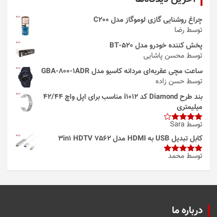
چراغ روشنایی گازی لوموگاز مدل C200
توسط رضا
پخش کننده خودرو مدل 520-BT
توسط محسن پاشایی
ساعت مچی عقربه‌ای مردانه کاسیو مدل GBA-800-1ADR
توسط حسن زاده
بند طرح Diamond کد i1012 مناسب برای اپل واچ 42/44
میلیمتری
توسط Sara
امتیاز
4
از 5
کابل تبدیل USB به HDMI مدل 3in1 HDTV 7562
توسط محمد
امتیاز
5
از
5
درباره ما