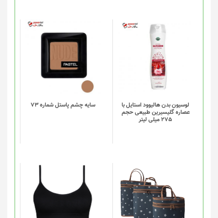
در
صفحه
محصول
انتخاب
شوند
لوسیون بدن هالیوود استایل با
سایه چشم پاستل شماره 73
عصاره گلیسیرین طبیعی حجم
275 میلی لیتر
این
این
محصول
محصول
دارای
دارای
انواع
انواع