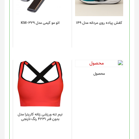
مختلفی
می
باشد.
گزینه
کفش پیاده روی مردانه مدل 149
اتو مو کیمی مدل KM-329
ها
ممکن
است
در
صفحه
محصول
انتخاب
این
محصول
شوند
محصول
دارای
انواع
مختلفی
می
باشد.
گزینه
نیم تنه ورزشی زنانه کاریترا مدل
بدون فنر 4231 رنگ نارنجی
ها
ممکن
است