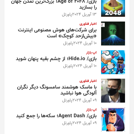
بازی/ Age of 2048؛ بزرگ‌ترین تمدن جهان
را بسازید
13 آوریل 2024
پاورتل
اخبار فناوری
برای شرکت‌های هوش مصنوعی اینترنت
«بیش‌از‌حد کوچک» است
10 آوریل 2024
پاورتل
اپ بازار
بازی/ Hide.io؛ از چشم بقیه پنهان شوید
10 آوریل 2024
پاورتل
اخبار فناوری
با ماسک هوشمند سامسونگ دیگر نگران
آلودگی هوا نباشید
09 آوریل 2024
پاورتل
اپ بازار
بازی/ Agent Dash؛ سکه‌ها را جمع کنید
09 آوریل 2024
پاورتل