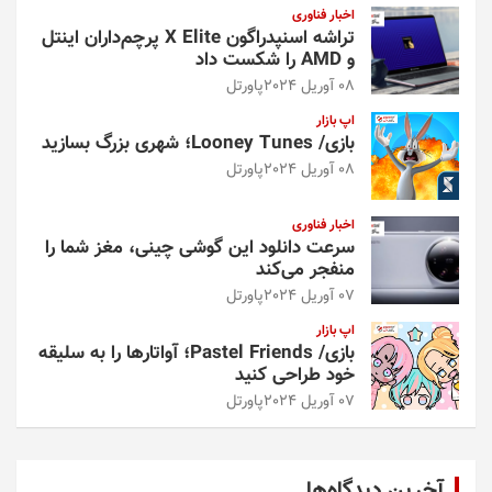
اخبار فناوری
تراشه اسنپدراگون X Elite پرچم‌داران اینتل
و AMD را شکست داد
08 آوریل 2024
پاورتل
اپ بازار
بازی/ Looney Tunes؛ شهری بزرگ بسازید
08 آوریل 2024
پاورتل
اخبار فناوری
سرعت دانلود این گوشی چینی، مغز شما را
منفجر می‌کند
07 آوریل 2024
پاورتل
اپ بازار
بازی/ Pastel Friends؛ آواتارها را به سلیقه
خود طراحی کنید
07 آوریل 2024
پاورتل
آخرین دیدگاه‌ها