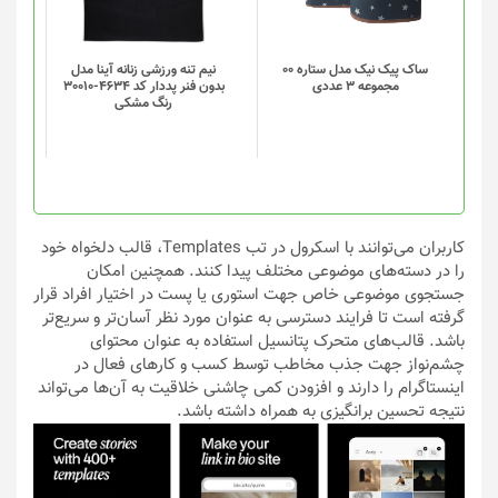
مختلفی
مختلفی
می
می
باشد.
باشد.
گزینه
گزینه
ساک پیک نیک مدل ستاره 00
نیم تنه ورزشی زنانه آینا مدل
مجموعه 3 عددی
بدون فنر پددار کد 4634-30010
ها
ها
رنگ مشکی
ممکن
ممکن
است
است
در
در
صفحه
صفحه
محصول
محصول
انتخاب
انتخاب
کاربران می‌توانند با اسکرول در تب Templates، قالب دلخواه خود
شوند
شوند
را در دسته‌های موضوعی مختلف پیدا کنند. همچنین امکان
جستجوی موضوعی خاص جهت استوری یا پست در اختیار افراد قرار
گرفته است تا فرایند دسترسی به عنوان مورد نظر آسان‌تر و سریع‌تر
باشد. قالب‌های متحرک پتانسیل استفاده به عنوان محتوای
چشم‌نواز جهت جذب مخاطب توسط کسب و کارهای فعال در
اینستاگرام را دارند و افزودن کمی چاشنی خلاقیت به آن‌ها می‌تواند
نتیجه تحسین برانگیزی به همراه داشته باشد.