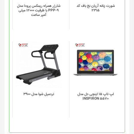
گزینه
شورت زنانه آریان نخ باف کد
شارژر همراه ریمکس پرودا مدل
2315
PPP-9 با ظرفیت 12000 میلی
ها
آمپر ساعت
ممکن
است
در
صفحه
محصول
انتخاب
شوند
لپ تاپ 15 اینچی دل مدل
تردميل شوا مدل 3900
INSPIRON 5570