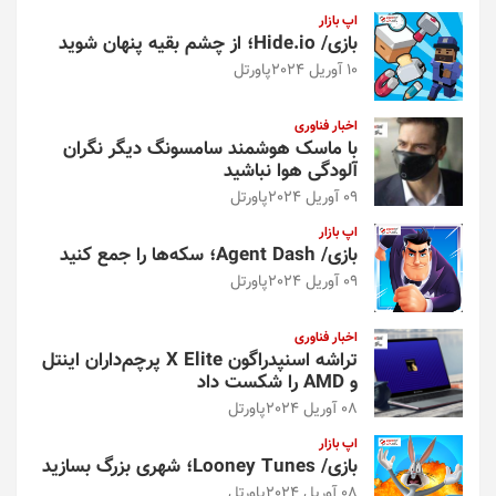
اپ بازار
بازی/ Hide.io؛ از چشم بقیه پنهان شوید
10 آوریل 2024
پاورتل
اخبار فناوری
با ماسک هوشمند سامسونگ دیگر نگران
آلودگی هوا نباشید
09 آوریل 2024
پاورتل
اپ بازار
بازی/ Agent Dash؛ سکه‌ها را جمع کنید
09 آوریل 2024
پاورتل
اخبار فناوری
تراشه اسنپدراگون X Elite پرچم‌داران اینتل
و AMD را شکست داد
08 آوریل 2024
پاورتل
اپ بازار
بازی/ Looney Tunes؛ شهری بزرگ بسازید
08 آوریل 2024
پاورتل