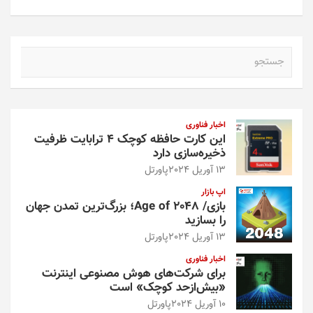
ج
س
ت
ج
و
اخبار فناوری
این کارت حافظه کوچک ۴ ترابایت ظرفیت
ذخیره‌سازی دارد
13 آوریل 2024
پاورتل
اپ بازار
بازی/ Age of 2048؛ بزرگ‌ترین تمدن جهان
را بسازید
13 آوریل 2024
پاورتل
اخبار فناوری
برای شرکت‌های هوش مصنوعی اینترنت
«بیش‌از‌حد کوچک» است
10 آوریل 2024
پاورتل