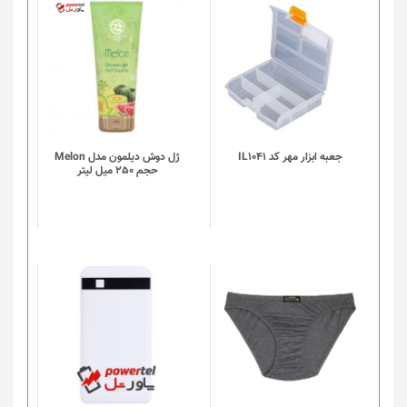
این
محصول
دارای
انواع
مختلفی
می
باشد.
گزینه
جعبه ابزار مهر کد IL1041
ژل دوش دیلمون مدل Melon
حجم 250 میل لیتر
ها
ممکن
است
در
صفحه
محصول
انتخاب
این
شوند
محصول
دارای
انواع
مختلفی
می
باشد.