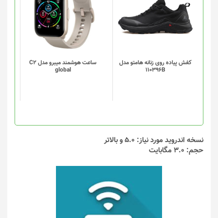
محصول
محصول
دارای
دارای
انواع
انواع
مختلفی
مختلفی
می
می
باشد.
باشد.
گزینه
گزینه
کفش پیاده روی زنانه هامتو مدل
ساعت هوشمند میبرو مدل C2
global
110396B
ها
ها
ممکن
ممکن
است
است
در
در
صفحه
صفحه
محصول
محصول
انتخاب
انتخاب
نسخه اندروید مورد نیاز: 5.0 و بالاتر
شوند
شوند
حجم: 3.0 مگابایت