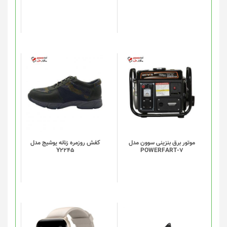
ها
ممکن
است
در
صفحه
محصول
انتخاب
شوند
موتور برق بنزینی سوون مدل
کفش روزمره زنانه یوشیج مدل
Y2245
POWERFART-7
این
این