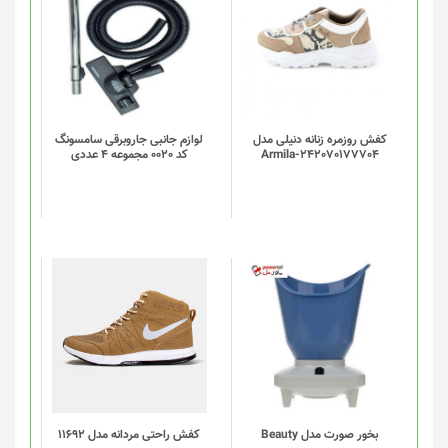
کفش روزمره زنانه دنیلی مدل
لوازم جانبی جاروبرقی سامسونگ
Armila-242070177704
کد 0020 مجموعه 4 عددی
این
محصول
دارای
انواع
مختلفی
می
باشد.
گزینه
بخور صورت مدل Beauty
کفش راحتی مردانه مدل 11692