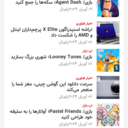
بازی/ Agent Dash؛ سکه‌ها را جمع کنید
09 آوریل 2024
پاورتل
اخبار فناوری
تراشه اسنپدراگون X Elite پرچم‌داران اینتل
و AMD را شکست داد
08 آوریل 2024
پاورتل
اپ بازار
بازی/ Looney Tunes؛ شهری بزرگ بسازید
08 آوریل 2024
پاورتل
اخبار فناوری
سرعت دانلود این گوشی چینی، مغز شما را
منفجر می‌کند
07 آوریل 2024
پاورتل
اپ بازار
بازی/ Pastel Friends؛ آواتارها را به سلیقه
خود طراحی کنید
07 آوریل 2024
پاورتل