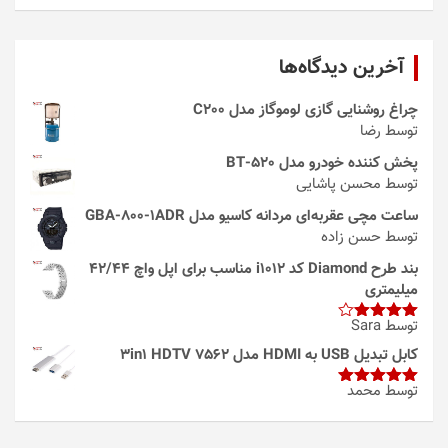
آخرین دیدگاه‌ها
چراغ روشنایی گازی لوموگاز مدل C200
توسط رضا
پخش کننده خودرو مدل 520-BT
توسط محسن پاشایی
ساعت مچی عقربه‌ای مردانه کاسیو مدل GBA-800-1ADR
توسط حسن زاده
بند طرح Diamond کد i1012 مناسب برای اپل واچ 42/44
میلیمتری
توسط Sara
امتیاز
4
از 5
کابل تبدیل USB به HDMI مدل 3in1 HDTV 7562
توسط محمد
امتیاز
5
از
5