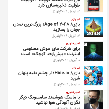
این کارت حافظه کوچک ۴ ترابایت
ظرفیت ذخیره‌سازی دارد
13 آوریل 2024
پاورتل
اپ بازار
بازی/ Age of 2048؛ بزرگ‌ترین تمدن
جهان را بسازید
13 آوریل 2024
پاورتل
اخبار فناوری
برای شرکت‌های هوش مصنوعی
اینترنت «بیش‌از‌حد کوچک» است
10 آوریل 2024
پاورتل
اپ بازار
بازی/ Hide.io؛ از چشم بقیه پنهان
شوید
10 آوریل 2024
پاورتل
اخبار فناوری
با ماسک هوشمند سامسونگ دیگر
نگران آلودگی هوا نباشید