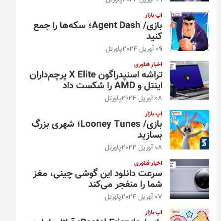
09 آوریل 2024
پاورتل
اپ بازار
بازی/ Agent Dash؛ سکه‌ها را جمع
کنید
09 آوریل 2024
پاورتل
اخبار فناوری
تراشه اسنپدراگون X Elite پرچم‌داران
اینتل و AMD را شکست داد
08 آوریل 2024
پاورتل
اپ بازار
بازی/ Looney Tunes؛ شهری بزرگ
بسازید
08 آوریل 2024
پاورتل
اخبار فناوری
سرعت دانلود این گوشی چینی، مغز
شما را منفجر می‌کند
07 آوریل 2024
پاورتل
اپ بازار