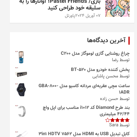
بازی/ Pastel Friends؛ آواتارها را به
سلیقه خود طراحی کنید
07 آوریل 2024
پاورتل
آخرین دیدگاه‌ها
چراغ روشنایی گازی لوموگاز مدل C200
توسط رضا
پخش کننده خودرو مدل 520-BT
توسط محسن پاشایی
ساعت مچی عقربه‌ای مردانه کاسیو مدل GBA-800-
1ADR
توسط حسن زاده
بند طرح Diamond کد i1012 مناسب برای اپل واچ
42/44 میلیمتری
توسط Sara
امتیاز
4
از 5
کابل تبدیل USB به HDMI مدل 3in1 HDTV 7562