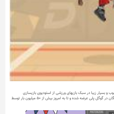
جالب، محبوب و بسیار زیبا در سبک بازیهای ورزشی از استودیوی بازیسازی
DoubleTap Software برای دستگاه ها اندروید است که به صورت رایگان در گوگل پلی عرضه شده و تا به امروز بیش از 50 میلیون بار توسط