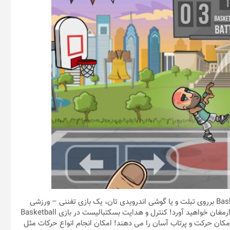
همانطور که از عنوان پست نیز مشخص است، با نصب Basketball Battle برروی تبلت و یا گوشی اندرویدی تان، یک بازی تفننی – ورزشی
جالب با حضور دو بسکتبالیست و امکان بازی دو نفره با هر کسی را به ارمغان خواهید آورد! کنترل و هدایت بسکتبالیست در بازی Basketball
ا امکان حرکت و پرتاب آسان را می دهند! امکان انجام انواع حرکات مثل