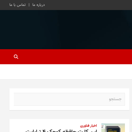
درباره ما
تماس با ما
ج
س
ت
ج
و
اخبار فناوری