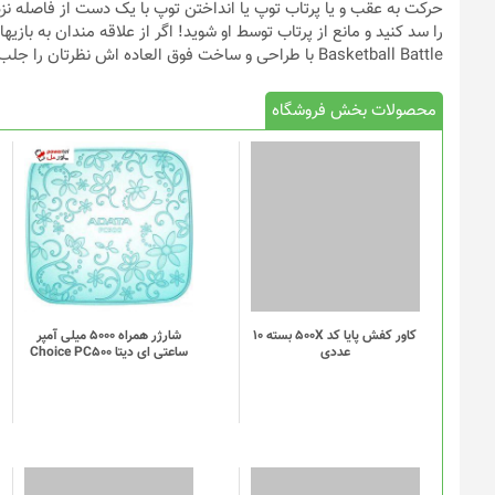
حرکت به عقب و یا پرتاب توپ یا انداختن توپ با یک دست از فاصله نزد
را سد کنید و مانع از پرتاب توسط او شوید! اگر از علاقه مندان به 
Basketball Battle با طراحی و ساخت فوق العاده اش نظرتان را جلب میکند.
محصولات بخش فروشگاه
کاور کفش پایا کد 500X بسته 10
شارژر همراه 5000 میلی آمپر
عددی
ساعتی ای دیتا Choice PC500