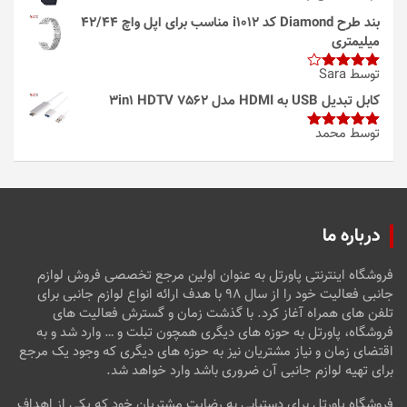
بند طرح Diamond کد i1012 مناسب برای اپل واچ 42/44
میلیمتری
توسط Sara
امتیاز
4
از 5
کابل تبدیل USB به HDMI مدل 3in1 HDTV 7562
توسط محمد
امتیاز
5
از
5
درباره ما
فروشگاه اینترنتی پاورتل به عنوان اولین مرجع تخصصی فروش لوازم
جانبی فعالیت خود را از سال ۹۸ با هدف ارائه انواع لوازم جانبی برای
تلفن های همراه آغاز کرد. با گذشت زمان و گسترش فعالیت های
فروشگاه، پاورتل به حوزه های دیگری همچون تبلت و … وارد شد و به
اقتضای زمان و نیاز مشتریان نیز به حوزه های دیگری که وجود یک مرجع
برای تهیه لوازم جانبی آن ضروری باشد وارد خواهد شد.
فروشگاه پاورتل برای دستیابی به رضایت مشتریان خود که یکی از اهداف