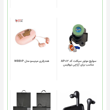
سوئیچ موتور سیکلت کد AP012
هندزفری مینیسو مدل WBB1P
مناسب برای آپاچی نیوفیس
این
این
محصول
محصول
دارای
دارای