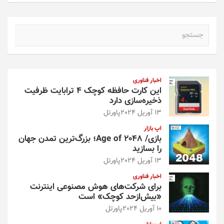
ج
س
ت
ج
و
اخبار فناوری
این کارت حافظه کوچک ۴ ترابایت ظرفیت
ذخیره‌سازی دارد
13 آوریل 2024
پاورتل
اپ بازار
بازی/ Age of 2048؛ بزرگ‌ترین تمدن جهان
را بسازید
13 آوریل 2024
پاورتل
اخبار فناوری
برای شرکت‌های هوش مصنوعی اینترنت
«بیش‌از‌حد کوچک» است
10 آوریل 2024
پاورتل