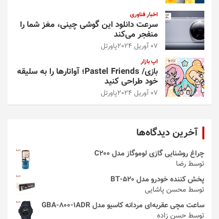
اخبار فناوری
سرعت دانلود این گوشی چینی، مغز شما را
منفجر می‌کند
07 آوریل 2024
پاورتل
اپ بازار
بازی/ Pastel Friends؛ آواتارها را به سلیقه
خود طراحی کنید
07 آوریل 2024
پاورتل
آخرین دیدگاه‌ها
چراغ روشنایی گازی لوموگاز مدل C200
توسط رضا
پخش کننده خودرو مدل 520-BT
توسط محسن پاشایی
ساعت مچی عقربه‌ای مردانه کاسیو مدل GBA-800-1ADR
توسط حسن زاده