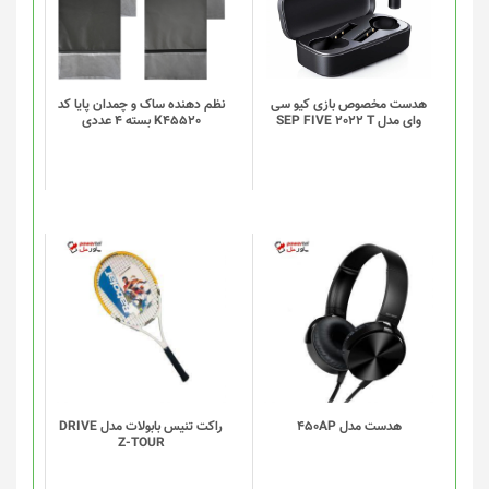
انواع
انواع
مختلفی
مختلفی
می
می
باشد.
باشد.
گزینه
گزینه
هدست مخصوص بازی کیو سی
نظم دهنده ساک و چمدان پایا کد
وای مدل SEP FIVE 2022 T
K45520 بسته 4 عددی
ها
ها
ممکن
ممکن
است
است
در
در
صفحه
صفحه
محصول
محصول
انتخاب
انتخاب
شوند
شوند
هدست مدل 450AP
راکت تنیس بابولات مدل DRIVE
Z-TOUR