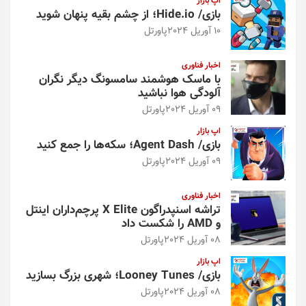
اپ بازار
بازی/ Hide.io؛ از چشم بقیه پنهان شوید
10 آوریل 2024
پاورتل
اخبار فناوری
با ماسک هوشمند سامسونگ دیگر نگران
آلودگی هوا نباشید
09 آوریل 2024
پاورتل
اپ بازار
بازی/ Agent Dash؛ سکه‌ها را جمع کنید
09 آوریل 2024
پاورتل
اخبار فناوری
تراشه اسنپدراگون X Elite پرچم‌داران اینتل
و AMD را شکست داد
08 آوریل 2024
پاورتل
اپ بازار
بازی/ Looney Tunes؛ شهری بزرگ بسازید
08 آوریل 2024
پاورتل