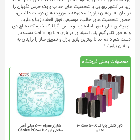
مرحله خاص را شامل میشود که قرار است یک داستان فوق العاده
زیبا در کشور رویایی با شخصیت های جذاب و یک خرس نگهبان را
برایتان به ارمغان بیاورد! مجموعه ماموریت های دوست داشتنی،
حضور شخصیت های جالب، موسیقی فوق العاده زیبا و دلربا،
انیمیشین های فوق العاده زیبا و خاص، گرافیک خیره کننده اچ دی
و به طور کلی گیم پلی اعتیاداور در بازی Calming Lia دست در
دست هم داده اند تا بهترین بازی پازل و تطبیق ساز را برایتان به
ارمغان بیاورند!
محصولات بخش فروشگاه
کاور کفش پایا کد 500X بسته 10
شارژر همراه 5000 میلی آمپر
عددی
ساعتی ای دیتا Choice PC500