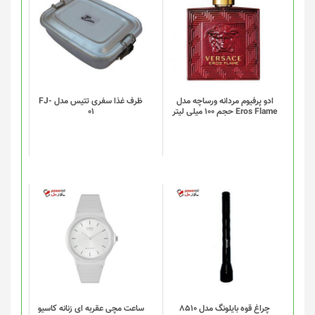
شوند
ادو پرفیوم مردانه ورساچه مدل
ظرف غذا سفری تتیس مدل FJ-
Eros Flame حجم 100 میلی لیتر
01
چراغ قوه بایلونگ مدل 8510
ساعت مچی عقربه ای زنانه کاسیو