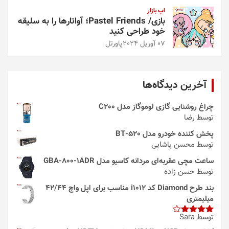
اپ بازار
بازی/ Pastel Friends؛ آواتارها را به سلیقه
خود طراحی کنید
07 آوریل 2024
پاورتل
آخرین دیدگاه‌ها
چراغ روشنایی گازی لوموگاز مدل C200
توسط رضا
پخش کننده خودرو مدل 520-BT
توسط محسن پاشایی
ساعت مچی عقربه‌ای مردانه کاسیو مدل GBA-800-1ADR
توسط حسن زاده
بند طرح Diamond کد i1012 مناسب برای اپل واچ 42/44
میلیمتری
توسط Sara
امتیاز
4
از 5