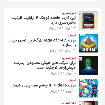
ج
و
اخبار فناوری
این کارت حافظه کوچک ۴ ترابایت ظرفیت
ذخیره‌سازی دارد
13 آوریل 2024
پاورتل
اپ بازار
بازی/ Age of 2048؛ بزرگ‌ترین تمدن جهان
را بسازید
13 آوریل 2024
پاورتل
اخبار فناوری
برای شرکت‌های هوش مصنوعی اینترنت
«بیش‌از‌حد کوچک» است
10 آوریل 2024
پاورتل
اپ بازار
بازی/ Hide.io؛ از چشم بقیه پنهان شوید
10 آوریل 2024
پاورتل
اخبار فناوری