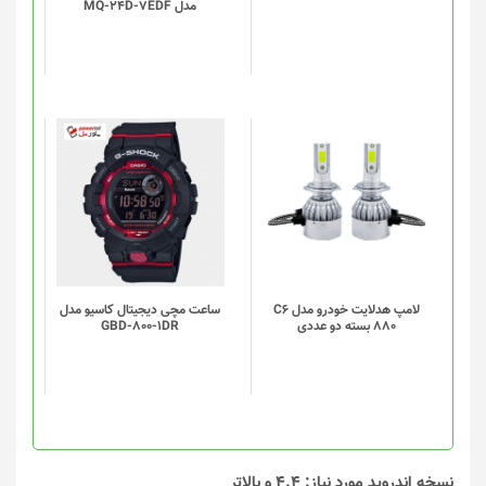
مدل MQ-24D-7EDF
لامپ هدلایت خودرو مدل C6
ساعت مچی دیجیتال کاسیو مدل
880 بسته دو عددی
GBD-800-1DR
نسخه اندروید مورد نیاز: 4.4 و بالاتر