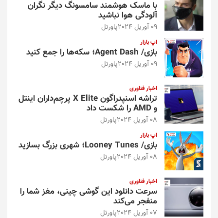
با ماسک هوشمند سامسونگ دیگر نگران
آلودگی هوا نباشید
09 آوریل 2024
پاورتل
اپ بازار
بازی/ Agent Dash؛ سکه‌ها را جمع کنید
09 آوریل 2024
پاورتل
اخبار فناوری
تراشه اسنپدراگون X Elite پرچم‌داران اینتل
و AMD را شکست داد
08 آوریل 2024
پاورتل
اپ بازار
بازی/ Looney Tunes؛ شهری بزرگ بسازید
08 آوریل 2024
پاورتل
اخبار فناوری
سرعت دانلود این گوشی چینی، مغز شما را
منفجر می‌کند
07 آوریل 2024
پاورتل