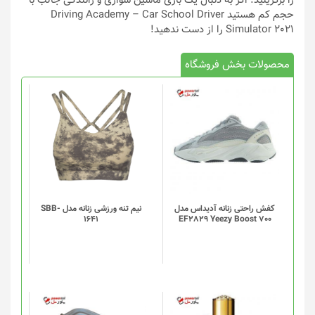
را برگزینید. اگر به دنبال یک بازی ماشین سواری و رانندگی جالب با
حجم کم هستید Driving Academy – Car School Driver
Simulator 2021 را از دست ندهید!
محصولات بخش فروشگاه
این
محصول
دارای
انواع
مختلفی
می
باشد.
گزینه
کفش راحتی زنانه آدیداس مدل
نیم تنه ورزشی زنانه مدل SBB-
1641
EF2829 Yeezy Boost 700
ها
ممکن
است
در
صفحه
محصول
انتخاب