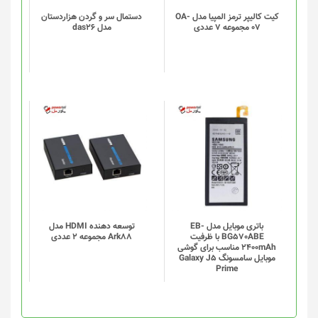
باشد.
گزینه
کیت کالیپر ترمز المپیا مدل OA-
دستمال سر و گردن هزاردستان
07 مجموعه 7 عددی
مدل das26
ها
ممکن
است
در
صفحه
محصول
انتخاب
شوند
باتری موبایل مدل EB-
توسعه دهنده HDMI مدل
BG570ABE با ظرفیت
Ark88 مجموعه 2 عددی
2400mAh مناسب برای گوشی
موبایل سامسونگ Galaxy J5
Prime