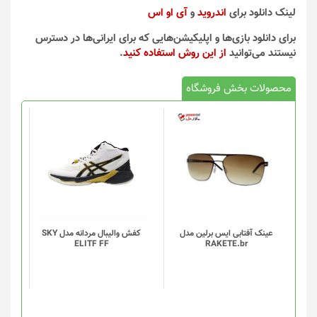
لینک دانلود برای
اندروید
و
آی او اس
برای دانلود بازی‌ها و اپلیکیشن‌هایی که برای ایرانی‌ها در دسترس
نیستند می‌توانید
از این روش استفاده کنید
.
محصولات بخش فروشگاه
این
محصول
دارای
انواع
مختلفی
می
باشد.
گزینه
عینک آفتابی ایس برلین مدل
کفش والیبال مردانه مدل SKY
ELITF FF
RAKETE.br
ها
ممکن
است
در
صفحه