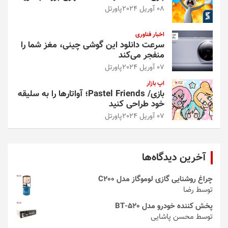
08 آوریل 2024
پاورتل
اخبار فناوری
سرعت دانلود این گوشی چینی، مغز شما را
منفجر می‌کند
07 آوریل 2024
پاورتل
اپ بازار
بازی/ Pastel Friends؛ آواتارها را به سلیقه
خود طراحی کنید
07 آوریل 2024
پاورتل
آخرین دیدگاه‌ها
چراغ روشنایی گازی لوموگاز مدل C200
توسط رضا
پخش کننده خودرو مدل 520-BT
توسط محسن پاشایی