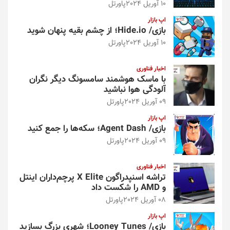
10 آوریل 2024
پاورتل
اپ بازار
بازی/ Hide.io؛ از چشم بقیه پنهان شوید
10 آوریل 2024
پاورتل
اخبار فناوری
با ماسک هوشمند سامسونگ دیگر نگران
آلودگی هوا نباشید
09 آوریل 2024
پاورتل
اپ بازار
بازی/ Agent Dash؛ سکه‌ها را جمع کنید
09 آوریل 2024
پاورتل
اخبار فناوری
تراشه اسنپدراگون X Elite پرچم‌داران اینتل
و AMD را شکست داد
08 آوریل 2024
پاورتل
اپ بازار
بازی/ Looney Tunes؛ شهری بزرگ بسازید