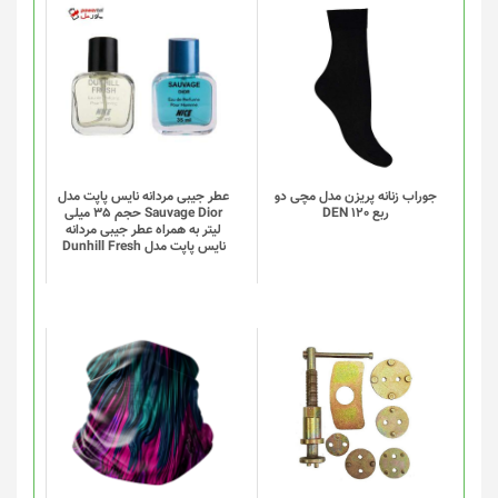
محصول
انتخاب
این
شوند
محصول
دارای
انواع
مختلفی
می
باشد.
گزینه
جوراب زنانه پریزن مدل مچی دو
عطر جیبی مردانه نایس پاپت مدل
ربع DEN 120
Sauvage Dior حجم 35 میلی
ها
لیتر به همراه عطر جیبی مردانه
ممکن
نایس پاپت مدل Dunhill Fresh
است
در
صفحه
محصول
انتخاب
این
شوند
محصول
دارای
انواع
مختلفی
می