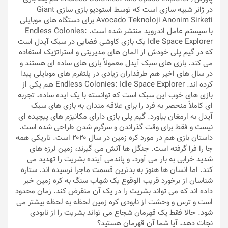
در ژانر شبیه سازی است که توسط استودیو بازی سازی Giant
Avocado Teknoloji Anonim Sirketi برای دستگاه های موبایلی
با سیستم عامل اندروید منتشر شده است. Endless Colonies:
Idle Space Explorer یک بازی کاوشی فضایی در سبک آیدل است
که در گیم پلی خودش از المان های مدیریتی و استراتژیک استفاده
می کند. بازی های سبک آیدل معمولاً بازی های ساده ای هستند و
در سال های اخیر هم طرفداران زیادی در پلتفرم های موبایلی پیدا
کرده اند. Endless Colonies: Idle Space Explorer هم یکی از
بازی های خوب این سبک است که توانسته با یک ایده ساده، تجربه
ای کاملاً منحصر به فرد را برای علاقه مندان به بازی های سبک
آیدل به ارمغان بیاورد. گیم پلی بازی دارای مکانیزم های پیچیده ای
نیست و فقط برای وقت گذراندن و سرگرم شدن طراحی شده است.
داستان بازی هم در مورد کره زمین در سال ۲۰۲۰ است. تاریکی همه
جا را فرا گرفته است. جنگل ها آتش می گیرند، زمین لرزه های
شدید خرابی به بار می آورد، و پاندمی آینده بشریت را تهدید می
کند. اما انسان ها هنوز به بدترین قسمت ماجرا نرسیده اند. ستاره
شناسان از برخورد قریب الوقوع یک شهاب سنگ به کره زمین خبر
داده اند که می تواند بشریت را در یک آن منقرض کند. زمان محدود
است و ترس و وحشت از نابودی کره زمین لحظه به لحظه بیشتر می
شود. حالا فقط یک قهرمان شجاع می تواند بشریت را از نابودی
نجات دهد، آیا شما آن قهرمان هستید؟