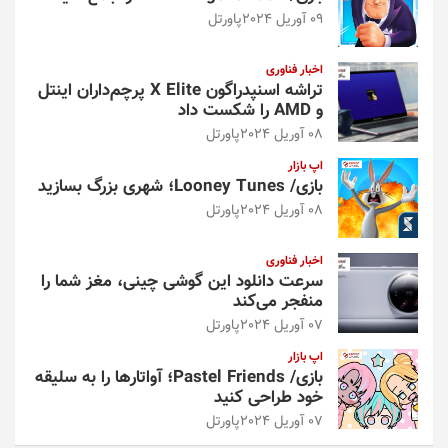
09 آوریل 2024
پاورتل
اخبار فناوری
تراشه اسنپدراگون X Elite پرچم‌داران اینتل
و AMD را شکست داد
08 آوریل 2024
پاورتل
اپ بازار
بازی/ Looney Tunes؛ شهری بزرگ بسازید
08 آوریل 2024
پاورتل
اخبار فناوری
سرعت دانلود این گوشی چینی، مغز شما را
منفجر می‌کند
07 آوریل 2024
پاورتل
اپ بازار
بازی/ Pastel Friends؛ آواتارها را به سلیقه
خود طراحی کنید
07 آوریل 2024
پاورتل