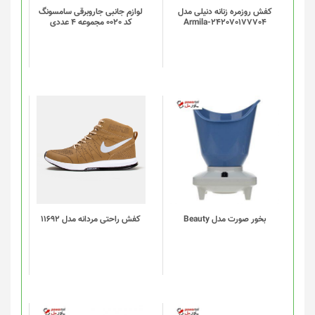
کفش روزمره زنانه دنیلی مدل
لوازم جانبی جاروبرقی سامسونگ
Armila-242070177704
کد 0020 مجموعه 4 عددی
این
محصول
دارای
انواع
مختلفی
می
باشد.
گزینه
بخور صورت مدل Beauty
کفش راحتی مردانه مدل 11692
ها
ممکن
است
در
صفحه
محصول