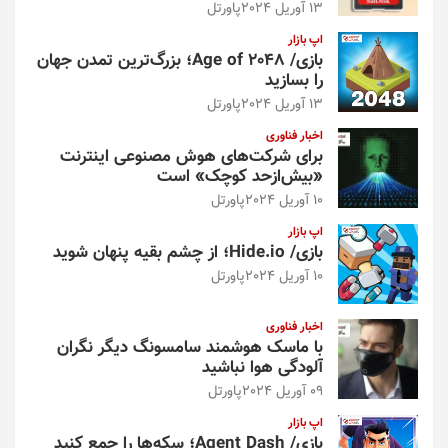
13 آوریل 2024
پاورتل
اپ بازار
بازی/ Age of 2048؛ بزرگ‌ترین تمدن جهان
را بسازید
13 آوریل 2024
پاورتل
اخبار فناوری
برای شرکت‌های هوش مصنوعی اینترنت
«بیش‌از‌حد کوچک» است
10 آوریل 2024
پاورتل
اپ بازار
بازی/ Hide.io؛ از چشم بقیه پنهان شوید
10 آوریل 2024
پاورتل
اخبار فناوری
با ماسک هوشمند سامسونگ دیگر نگران
آلودگی هوا نباشید
09 آوریل 2024
پاورتل
اپ بازار
بازی/ Agent Dash؛ سکه‌ها را جمع کنید