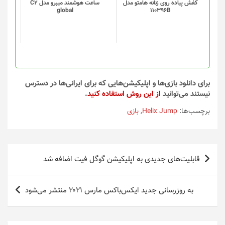
گزینه
گزینه
کفش پیاده روی زنانه هامتو مدل
ساعت هوشمند میبرو مدل C2
global
110396B
ها
ها
ممکن
ممکن
است
است
در
در
صفحه
صفحه
محصول
محصول
انتخاب
انتخاب
برای دانلود بازی‌ها و اپلیکیشن‌هایی که برای ایرانی‌ها در دسترس
شوند
شوند
نیستند می‌توانید
از این روش استفاده کنید
.
برچسب‌ها:
Helix Jump
,
بازی
راهبری
قابلیت‌های جدیدی به اپلیکیشن گوگل فیت اضافه شد
نوشته
به روزرسانی جدید ایکس‌باکس مارس ۲۰۲۱ منتشر می‌شود