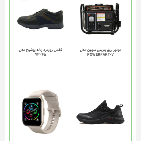
انتخاب
شوند
موتور برق بنزینی سوون مدل
کفش روزمره زنانه یوشیج مدل
Y2245
POWERFART-7
این
این
محصول
محصول
دارای
دارای
انواع
انواع
مختلفی
مختلفی
می
می
باشد.
باشد.