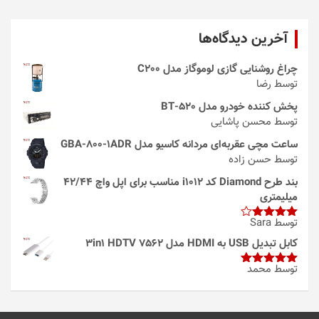
آخرین دیدگاه‌ها
چراغ روشنایی گازی لوموگاز مدل C200
توسط رضا
پخش کننده خودرو مدل 520-BT
توسط محسن پاشایی
ساعت مچی عقربه‌ای مردانه کاسیو مدل GBA-800-1ADR
توسط حسن زاده
بند طرح Diamond کد i1012 مناسب برای اپل واچ 42/44
میلیمتری
توسط Sara
امتیاز
4
از 5
کابل تبدیل USB به HDMI مدل 3in1 HDTV 7562
توسط محمد
امتیاز
5
از
5