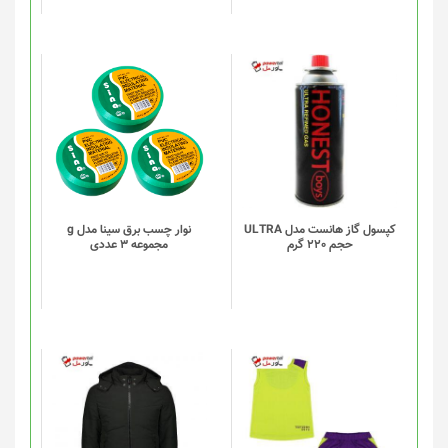
کپسول گاز هانست مدل ULTRA
نوار چسب برق سینا مدل g
حجم 220 گرم
مجموعه 3 عددی