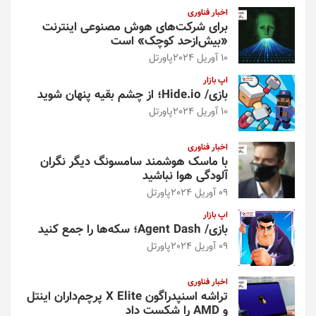
اخبار فناوری
برای شرکت‌های هوش مصنوعی اینترنت
«بیش‌از‌حد کوچک» است
10 آوریل 2024
پاورتل
اپ بازار
بازی/ Hide.io؛ از چشم بقیه پنهان شوید
10 آوریل 2024
پاورتل
اخبار فناوری
با ماسک هوشمند سامسونگ دیگر نگران
آلودگی هوا نباشید
09 آوریل 2024
پاورتل
اپ بازار
بازی/ Agent Dash؛ سکه‌ها را جمع کنید
09 آوریل 2024
پاورتل
اخبار فناوری
تراشه اسنپدراگون X Elite پرچم‌داران اینتل
و AMD را شکست داد