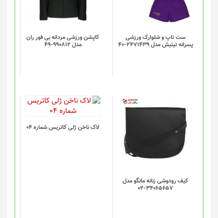
ست تاپ و شلوارک ورزشی
کاپشن ورزشی مردانه بی فور ران
پسرانه تیتیش مدل 2471439-40
مدل 990812-49
لاک ناخن ژلی کاتریس شماره 04
کیف رودوشی زنانه مانگو مدل
34065657-02