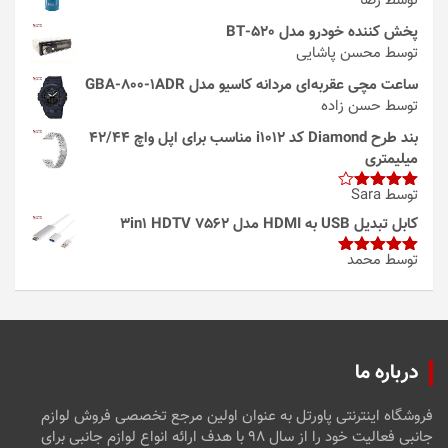
توسط رضا
پخش کننده خودرو مدل 520-BT
توسط محسن پاشایی
ساعت مچی عقربه‌ای مردانه کاسیو مدل GBA-800-1ADR
توسط حسن زاده
بند طرح Diamond کد i1012 مناسب برای اپل واچ 42/44
میلیمتری
توسط Sara
امتیاز
4
از 5
کابل تبدیل USB به HDMI مدل 3in1 HDTV 7562
توسط محمد
امتیاز
5
از
5
درباره ما
فروشگاه اینترنتی پاورتل به عنوان اولین مرجع تخصصی فروش لوازم
جانبی فعالیت خود را از سال ۹۸ با هدف ارائه انواع لوازم جانبی برای