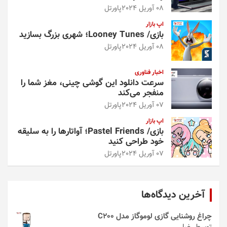
08 آوریل 2024
پاورتل
اپ بازار
بازی/ Looney Tunes؛ شهری بزرگ بسازید
08 آوریل 2024
پاورتل
اخبار فناوری
سرعت دانلود این گوشی چینی، مغز شما را
منفجر می‌کند
07 آوریل 2024
پاورتل
اپ بازار
بازی/ Pastel Friends؛ آواتارها را به سلیقه
خود طراحی کنید
07 آوریل 2024
پاورتل
آخرین دیدگاه‌ها
چراغ روشنایی گازی لوموگاز مدل C200