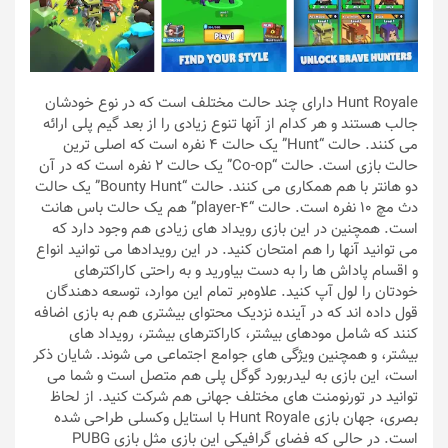
Hunt Royale دارای چند حالت مختلف است که در نوع خودشان
جالب هستند و هر کدام از آنها تنوع زیادی را از بعد گیم پلی ارائه
می کنند. حالت “Hunt” یک حالت ۴ نفره‌ است که اصلی ترین
حالت بازی است. حالت “Co-op” یک حالت ۲ نفره است که در آن
دو هانتر با هم همکاری می کنند. حالت “Bounty Hunt” یک حالت
دث مچ ۱۰ نفره است. حالت “4-player” هم یک حالت باس هانت
است. همچنین در این بازی رویداد های زیادی هم وجود دارد که
می توانید آنها را هم امتحان کنید. در این رویدادها می توانید انواع
و اقسام پاداش ها را به دست بیاورید و به راحتی کاراکترهای
خودتان را لول آپ کنید. علاوه‌بر تمام این موارد، توسعه دهندگان
قول داده اند که در آینده نزدیک محتوای بیشتری هم به بازی اضافه
کنند که شامل مودهای بیشتر، کاراکترهای بیشتر، رویداد های
بیشتر، و همچنین ویژگی های جوامع اجتماعی می شوند. شایان ذکر
است، این بازی به لیدربورد گوگل پلی هم متصل است و شما می
توانید در تورنومنت های مختلف جهانی هم شرکت کنید. از لحاظ
بصری، جهان بازی Hunt Royale با استایل وکسلی طراحی شده
است. در حالی که فضای گرافیکی این بازی مثل بازی PUBG