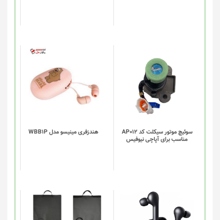
سوئیچ موتور سیکلت کد AP012
هندزفری مینیسو مدل WBB1P
مناسب برای آپاچی نیوفیس
این
این
محصول
محصول