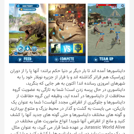
دایناسورها آمده اند تا بار دیگر بر دنیا حکم برانند؛ آنها پا را از دوران
ژوراسیک هم فراتر گذاشته اند و با فرار از جزیره نوبلار خود را به
شهرهای امروزی رسانده اند! اکنون به هر جایی که بنگرید،
دایناسوری در حال پرسه زدن است! شما به تازگی به عضویت گروه
محافظت از دایناسورها در آمده اید، وظیفه این گروه حفاظت از
دایناسورها و جلوگیری از انقراض مجدد آنهاست! شما به عنوان یک
بازیکن، می بایست به گشت و گذار در محیط بزرگ و متنوع بپردازید
و گونه های مختلف دایناسورها و حتی گونه های جدید آنها را کشف
کنید و مانع از انقراض آنها شوید! انواع ماموریت های مختلف در
Jurassic World Alive بر عهده شما قرار می گیرد، به عنوان مثال
در یک ماموریت باید دی ان ای دایناسورها را کشف کنید و با ترکیب