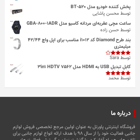
پخش کننده خودرو مدل 520-BT
توسط محسن پاشایی
ساعت مچی عقربه‌ای مردانه کاسیو مدل GBA-800-1ADR
توسط حسن زاده
بند طرح Diamond کد i1012 مناسب برای اپل واچ 42/44
میلیمتری
توسط Sara
امتیاز
4
از 5
کابل تبدیل USB به HDMI مدل 3in1 HDTV 7562
توسط محمد
امتیاز
5
از
5
درباره ما
فروشگاه اینترنتی پاورتل به عنوان اولین مرجع تخصصی فروش لوازم
جانبی فعالیت خود را از سال ۹۸ با هدف ارائه انواع لوازم جانبی برای