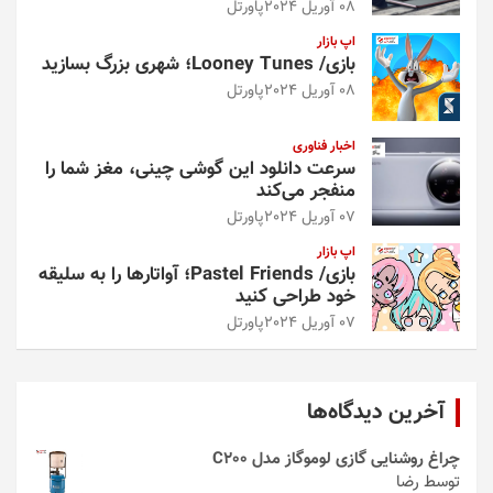
08 آوریل 2024
پاورتل
اپ بازار
بازی/ Looney Tunes؛ شهری بزرگ بسازید
08 آوریل 2024
پاورتل
اخبار فناوری
سرعت دانلود این گوشی چینی، مغز شما را
منفجر می‌کند
07 آوریل 2024
پاورتل
اپ بازار
بازی/ Pastel Friends؛ آواتارها را به سلیقه
خود طراحی کنید
07 آوریل 2024
پاورتل
آخرین دیدگاه‌ها
چراغ روشنایی گازی لوموگاز مدل C200
توسط رضا