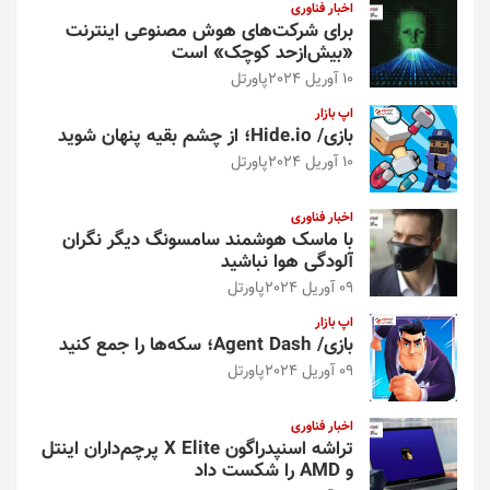
اخبار فناوری
برای شرکت‌های هوش مصنوعی اینترنت
«بیش‌از‌حد کوچک» است
10 آوریل 2024
پاورتل
اپ بازار
بازی/ Hide.io؛ از چشم بقیه پنهان شوید
10 آوریل 2024
پاورتل
اخبار فناوری
با ماسک هوشمند سامسونگ دیگر نگران
آلودگی هوا نباشید
09 آوریل 2024
پاورتل
اپ بازار
بازی/ Agent Dash؛ سکه‌ها را جمع کنید
09 آوریل 2024
پاورتل
اخبار فناوری
تراشه اسنپدراگون X Elite پرچم‌داران اینتل
و AMD را شکست داد