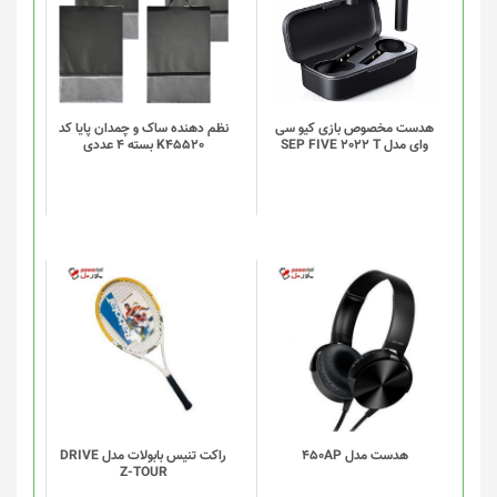
دارای
دارای
انواع
انواع
مختلفی
مختلفی
می
می
باشد.
باشد.
گزینه
گزینه
هدست مخصوص بازی کیو سی
نظم دهنده ساک و چمدان پایا کد
وای مدل SEP FIVE 2022 T
K45520 بسته 4 عددی
ها
ها
ممکن
ممکن
است
است
در
در
صفحه
صفحه
محصول
محصول
انتخاب
انتخاب
شوند
شوند
هدست مدل 450AP
راکت تنیس بابولات مدل DRIVE
Z-TOUR