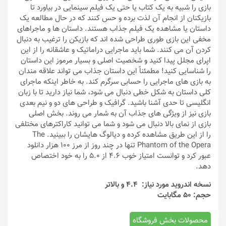
بازی را شبیه به یک کتاب یا حتی یک فیلم سینمایی در بیاورد تا
بازیکنان از انجام آن لذت برده و حس کنند که در حال مطالعه یک
داستان یا مشاهده یک فیلم جذاب هستند. داستان ها و ماجراهای
مخفی این بازی طوری طراحی شده اند که بازیکن را ترغیب به دنبال
کردن آن می کنند. شما باید ماجرایی دراماتیک و عاشقانه را از این
اپرای مجلل پیدا کنید و شخصیت اصلی و بسیار مرموز این داستان
را شناسایی کنید! مطمئناً این داستان جذاب می تواند علاقه مندان
به بازی های ماجرایی را حسابی سرگرم کند. به خاطر اینکه ماجرای
کلی داستان به شکل خطی دنبال می شود، شما نیاز دارید تا با زبان
انگلیسی تا حدی آشنا باشید. گرافیک و طراحی های دو و نیم بعدی
بازی نیز از ویژگی های جذاب آن به شمار می روند. بخش اصلی
بازی از نمای بالا دنبال می شود و شما می توانید کاراکترهای مختلفی
را از این طریق مشاهده کرده و دیالوگ هایشان را ببینید. The
Phantom of the Opera تنها در چند روز از مرز 100 هزار دانلود
عبور کرد و توانست امتیاز خوب 4.6 از 5.0 را به خود اختصاص
دهد.
نسخه اندروید مورد نیاز: 4.4 و بالاتر
حجم: 50 مگابایت
محصولات بخش فروشگاه