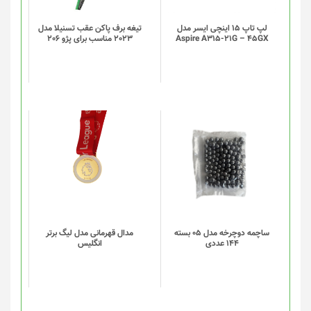
لپ تاپ 15 اینچی ایسر مدل
تیغه برف پاکن عقب تسنیلا مدل
Aspire A315-21G – 45GX
2023 مناسب برای پژو 206
این
این
محصول
محصول
دارای
دارای
انواع
انواع
مختلفی
مختلفی
می
می
باشد.
باشد.
گزینه
گزینه
ساچمه دوچرخه مدل 05 بسته
مدال قهرمانی مدل لیگ برتر
144 عددی
انگلیس
ها
ها
ممکن
ممکن
است
است
در
در
صفحه
صفحه