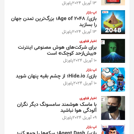
13 آوریل 2024
پاورتل
اپ بازار
بازی/ Age of 2048؛ بزرگ‌ترین تمدن جهان
را بسازید
13 آوریل 2024
پاورتل
اخبار فناوری
برای شرکت‌های هوش مصنوعی اینترنت
«بیش‌از‌حد کوچک» است
10 آوریل 2024
پاورتل
اپ بازار
بازی/ Hide.io؛ از چشم بقیه پنهان شوید
10 آوریل 2024
پاورتل
اخبار فناوری
با ماسک هوشمند سامسونگ دیگر نگران
آلودگی هوا نباشید
09 آوریل 2024
پاورتل
اپ بازار
بازی/ Agent Dash؛ سکه‌ها را جمع کنید