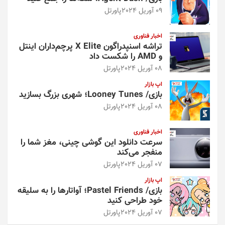
09 آوریل 2024
پاورتل
اخبار فناوری
تراشه اسنپدراگون X Elite پرچم‌داران اینتل
و AMD را شکست داد
08 آوریل 2024
پاورتل
اپ بازار
بازی/ Looney Tunes؛ شهری بزرگ بسازید
08 آوریل 2024
پاورتل
اخبار فناوری
سرعت دانلود این گوشی چینی، مغز شما را
منفجر می‌کند
07 آوریل 2024
پاورتل
اپ بازار
بازی/ Pastel Friends؛ آواتارها را به سلیقه
خود طراحی کنید
07 آوریل 2024
پاورتل