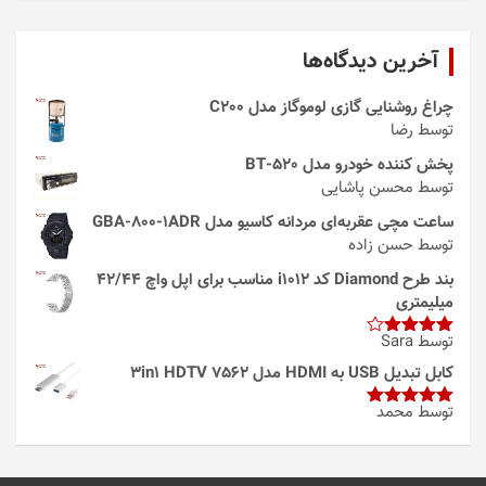
آخرین دیدگاه‌ها
چراغ روشنایی گازی لوموگاز مدل C200
توسط رضا
پخش کننده خودرو مدل 520-BT
توسط محسن پاشایی
ساعت مچی عقربه‌ای مردانه کاسیو مدل GBA-800-1ADR
توسط حسن زاده
بند طرح Diamond کد i1012 مناسب برای اپل واچ 42/44
میلیمتری
توسط Sara
امتیاز
4
از 5
کابل تبدیل USB به HDMI مدل 3in1 HDTV 7562
توسط محمد
امتیاز
5
از
5