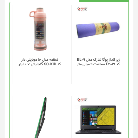
این
محصول
دارای
انواع
مختلفی
می
باشد.
گزینه
زیر انداز یوگا شارک مدل BL09
قمقمه مدل جا موبایلی دار
کد F2021 ضخامت 9 میلی متر
کد SO-KID گنجایش 0.7 لیتر
ها
ممکن
است
در
صفحه
محصول
انتخاب
شوند