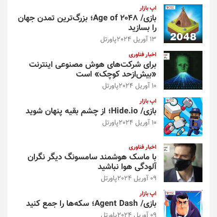
اپ بازار
بازی/ Age of 2048؛ بزرگ‌ترین تمدن جهان
را بسازید
13 آوریل 2024
پاورتل
اخبار فناوری
برای شرکت‌های هوش مصنوعی اینترنت
«بیش‌از‌حد کوچک» است
10 آوریل 2024
پاورتل
اپ بازار
بازی/ Hide.io؛ از چشم بقیه پنهان شوید
10 آوریل 2024
پاورتل
اخبار فناوری
با ماسک هوشمند سامسونگ دیگر نگران
آلودگی هوا نباشید
09 آوریل 2024
پاورتل
اپ بازار
بازی/ Agent Dash؛ سکه‌ها را جمع کنید
09 آوریل 2024
پاورتل