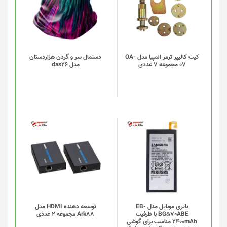
دارای
انواع
مختلفی
می
باشد.
گزینه
کیت کالیپر ترمز المپیا مدل OA-
دستمال سر و گردن هزاردستان
07 مجموعه 7 عددی
مدل das26
ها
ممکن
است
در
صفحه
محصول
انتخاب
شوند
باتری موبایل مدل EB-
توسعه دهنده HDMI مدل
BG570ABE با ظرفیت
Ark88 مجموعه 2 عددی
2400mAh مناسب برای گوشی