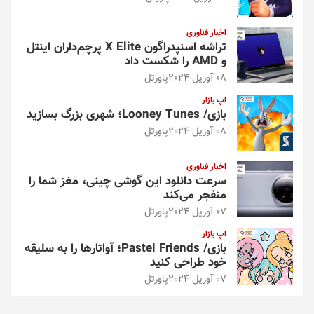
اخبار فناوری
تراشه اسنپدراگون X Elite پرچم‌داران اینتل
و AMD را شکست داد
08 آوریل 2024
پاورتل
اپ بازار
بازی/ Looney Tunes؛ شهری بزرگ بسازید
08 آوریل 2024
پاورتل
اخبار فناوری
سرعت دانلود این گوشی چینی، مغز شما را
منفجر می‌کند
07 آوریل 2024
پاورتل
اپ بازار
بازی/ Pastel Friends؛ آواتارها را به سلیقه
خود طراحی کنید
07 آوریل 2024
پاورتل