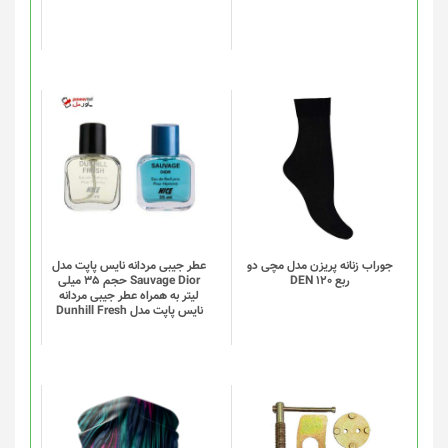
ممکن
است
در
صفحه
محصول
انتخاب
این
شوند
محصول
دارای
انواع
مختلفی
می
باشد.
گزینه
جوراب زنانه پریزن مدل مچی دو
عطر جیبی مردانه نایس پاپت مدل
ربع DEN 120
Sauvage Dior حجم 35 میلی
ها
لیتر به همراه عطر جیبی مردانه
ممکن
نایس پاپت مدل Dunhill Fresh
است
در
صفحه
محصول
انتخاب
این
شوند
محصول