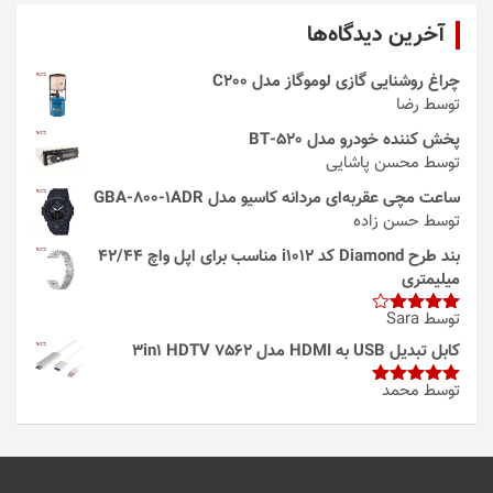
آخرین دیدگاه‌ها
چراغ روشنایی گازی لوموگاز مدل C200
توسط رضا
پخش کننده خودرو مدل 520-BT
توسط محسن پاشایی
ساعت مچی عقربه‌ای مردانه کاسیو مدل GBA-800-1ADR
توسط حسن زاده
بند طرح Diamond کد i1012 مناسب برای اپل واچ 42/44
میلیمتری
توسط Sara
امتیاز
4
از 5
کابل تبدیل USB به HDMI مدل 3in1 HDTV 7562
توسط محمد
امتیاز
5
از
5