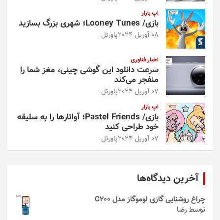
اپ بازار
بازی/ Looney Tunes؛ شهری بزرگ بسازید
08 آوریل 2024
پاورتل
اخبار فناوری
سرعت دانلود این گوشی چینی، مغز شما را
منفجر می‌کند
07 آوریل 2024
پاورتل
اپ بازار
بازی/ Pastel Friends؛ آواتارها را به سلیقه
خود طراحی کنید
07 آوریل 2024
پاورتل
آخرین دیدگاه‌ها
چراغ روشنایی گازی لوموگاز مدل C200
توسط رضا