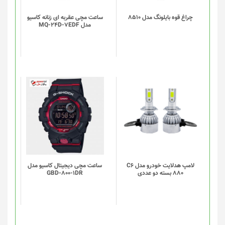
چراغ قوه بایلونگ مدل 8510
ساعت مچی عقربه ای زنانه کاسیو
مدل MQ-24D-7EDF
لامپ هدلایت خودرو مدل C6
ساعت مچی دیجیتال کاسیو مدل
880 بسته دو عددی
GBD-800-1DR