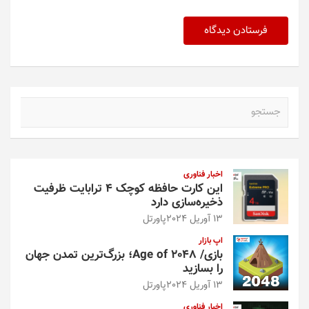
ج
س
ت
ج
و
اخبار فناوری
این کارت حافظه کوچک ۴ ترابایت ظرفیت
ذخیره‌سازی دارد
13 آوریل 2024
پاورتل
اپ بازار
بازی/ Age of 2048؛ بزرگ‌ترین تمدن جهان
را بسازید
13 آوریل 2024
پاورتل
اخبار فناوری