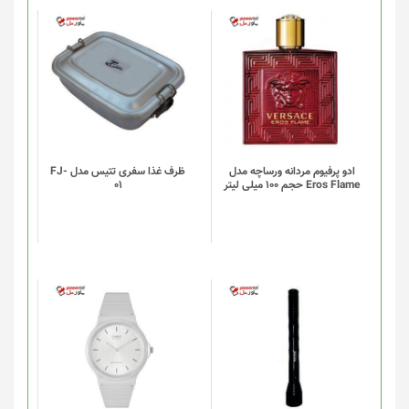
محصول
انتخاب
شوند
ادو پرفیوم مردانه ورساچه مدل
ظرف غذا سفری تتیس مدل FJ-
Eros Flame حجم 100 میلی لیتر
01