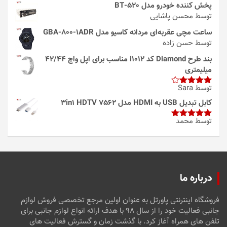
پخش کننده خودرو مدل 520-BT
توسط محسن پاشایی
ساعت مچی عقربه‌ای مردانه کاسیو مدل GBA-800-1ADR
توسط حسن زاده
بند طرح Diamond کد i1012 مناسب برای اپل واچ 42/44
میلیمتری
توسط Sara
امتیاز
4
از 5
کابل تبدیل USB به HDMI مدل 3in1 HDTV 7562
توسط محمد
امتیاز
5
از
5
درباره ما
فروشگاه اینترنتی پاورتل به عنوان اولین مرجع تخصصی فروش لوازم
جانبی فعالیت خود را از سال ۹۸ با هدف ارائه انواع لوازم جانبی برای
تلفن های همراه آغاز کرد. با گذشت زمان و گسترش فعالیت های