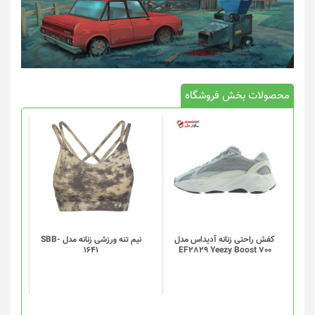
محصولات بخش فروشگاه
این
محصول
دارای
انواع
مختلفی
می
باشد.
گزینه
کفش راحتی زنانه آدیداس مدل
نیم تنه ورزشی زنانه مدل SBB-
1641
EF2829 Yeezy Boost 700
ها
ممکن
است
در
صفحه