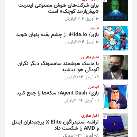
برای شرکت‌های هوش مصنوعی اینترنت
«بیش‌از‌حد کوچک» است
10 آوریل 2024
پاورتل
اپ بازار
بازی/ Hide.io؛ از چشم بقیه پنهان شوید
10 آوریل 2024
پاورتل
اخبار فناوری
با ماسک هوشمند سامسونگ دیگر نگران
آلودگی هوا نباشید
09 آوریل 2024
پاورتل
اپ بازار
بازی/ Agent Dash؛ سکه‌ها را جمع کنید
09 آوریل 2024
پاورتل
اخبار فناوری
تراشه اسنپدراگون X Elite پرچم‌داران اینتل
و AMD را شکست داد
08 آوریل 2024
پاورتل