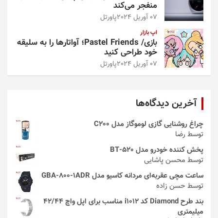
منفجر می‌کند
07 آوریل 2024
پاورتل
اپ بازار
بازی/ Pastel Friends؛ آواتارها را به سلیقه
خود طراحی کنید
07 آوریل 2024
پاورتل
آخرین دیدگاه‌ها
چراغ روشنایی گازی لوموگاز مدل C200
توسط رضا
پخش کننده خودرو مدل 520-BT
توسط محسن پاشایی
ساعت مچی عقربه‌ای مردانه کاسیو مدل GBA-800-1ADR
توسط حسن زاده
بند طرح Diamond کد i1012 مناسب برای اپل واچ 42/44
میلیمتری