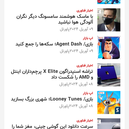
اخبار فناوری
با ماسک هوشمند سامسونگ دیگر نگران
آلودگی هوا نباشید
09 آوریل 2024
پاورتل
اپ بازار
بازی/ Agent Dash؛ سکه‌ها را جمع کنید
09 آوریل 2024
پاورتل
اخبار فناوری
تراشه اسنپدراگون X Elite پرچم‌داران اینتل
و AMD را شکست داد
08 آوریل 2024
پاورتل
اپ بازار
بازی/ Looney Tunes؛ شهری بزرگ بسازید
08 آوریل 2024
پاورتل
اخبار فناوری
سرعت دانلود این گوشی چینی، مغز شما را