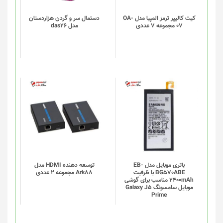
باشد.
گزینه
کیت کالیپر ترمز المپیا مدل OA-
دستمال سر و گردن هزاردستان
07 مجموعه 7 عددی
مدل das26
ها
ممکن
است
در
صفحه
محصول
انتخاب
شوند
باتری موبایل مدل EB-
توسعه دهنده HDMI مدل
BG570ABE با ظرفیت
Ark88 مجموعه 2 عددی
2400mAh مناسب برای گوشی
موبایل سامسونگ Galaxy J5
Prime