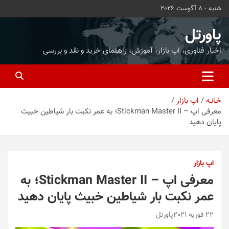
ه
شنبه - 8 آگوست 2026
حتوا
روید
پاورتل
اخبار فناوری، اپ بازار، آموزش، راهنمای خرید و نقد و بررسی
خـانـه
اپ بازار
معرفی اپ – Stickman Master II؛ به عمر نکبت بار شیاطین خبیث
پایان دهید
اپ بازار
معرفی اپ – Stickman Master II؛ به
عمر نکبت بار شیاطین خبیث پایان دهید
22 فوریه 2021
پاورتل