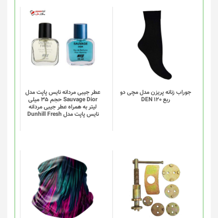
صفحه
محصول
انتخاب
این
شوند
محصول
دارای
انواع
مختلفی
می
باشد.
گزینه
جوراب زنانه پریزن مدل مچی دو
عطر جیبی مردانه نایس پاپت مدل
ربع DEN 120
Sauvage Dior حجم 35 میلی
ها
لیتر به همراه عطر جیبی مردانه
ممکن
نایس پاپت مدل Dunhill Fresh
است
در
صفحه
محصول
انتخاب
این
شوند
محصول
دارای
انواع
مختلفی
می