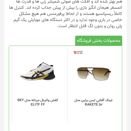
هم بهتر شده اند و افکت های صوتی شمیشر زنی ها و قدرت ها
اتمسفر هیجان انگیز بازی را بیش از پیش جذاب کرده اند. کنترل ها
کاملاً‌ ریسپانسیو هستند و از لحاظ پرفورمنس هم هیچ مشکل
خاصی در بازی وجود ندارد و در اکثر دستگاه های موبایلی یک گیم
پلی روان و بدون لگ قابل انتظار است.
محصولات بخش فروشگاه
این
محصول
دارای
انواع
مختلفی
می
باشد.
گزینه
عینک آفتابی ایس برلین مدل
کفش والیبال مردانه مدل SKY
ELITF FF
RAKETE.br
ها
ممکن
است
در