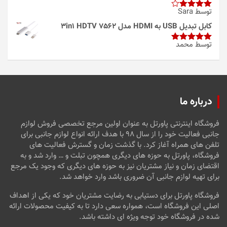
توسط Sara
امتیاز
4
از 5
کابل تبدیل USB به HDMI مدل 3in1 HDTV 7562
توسط محمد
امتیاز
5
از
5
درباره ما
فروشگاه اینترنتی پاورتل به عنوان اولین مرجع تخصصی فروش لوازم
جانبی فعالیت خود را از سال ۹۸ با هدف ارائه انواع لوازم جانبی برای
تلفن های همراه آغاز کرد. با گذشت زمان و گسترش فعالیت های
فروشگاه، پاورتل به حوزه های دیگری همچون تبلت و … وارد شد و به
اقتضای زمان و نیاز مشتریان نیز به حوزه های دیگری که وجود یک مرجع
برای تهیه لوازم جانبی آن ضروری باشد وارد خواهد شد.
فروشگاه پاورتل برای دستیابی به رضایت مشتریان خود که یکی از اهداف
اصلی این فروشگاه است، همواره سعی دارد تا به کیفیت محصولات ارائه
شده در فروشگاه خود توجه ویژه ای داشته باشد.