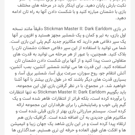
نکبت بارش پایان دهید. برای اینکار باید در مرحله های مختلف
بازی با دشمنان مبارزه کنید و با شکست دادن آنها به راه تان ادامه
دهید.
در بازی Stickman Master II: Dark Earldom دقیقاً مانند نسخه
اول بازی، به تیر و کمان و یک شمشیر مجهز هستید و افزون بر آنها
یک سپر دفاعی هم دارید که مکانیزم جدید گیم پلی این بازی است.
شما می توانید با استفاده از این سپر دفاعی حملات دشمنان تان را
بلاک کنید. همچنین، با عبور از هر مرحله می توانید به قدرت های
متفاوتی دست پیدا کنید و از آنها برای شکست دادن دشمنان تان
استفاده کنید. این قدرت ها می توانند شمشیر آتشین، بمب آتشین،
آتش انتقام جو، روح سوزان، سرعت برق آسا، شمشیر برق آسا، و
بسیاری قدرت های دیگر باشند که در طول بازی بیشتر با آنها آشنا
خواهید شد. در مجموع، با در نظر گرفتن بازی اول این مجموعه،
باید بگوییم Stickman Master II: Dark Earldom نه تنها انتظارات
را برآورده کرده است، بلکه فراتر از انتظارات ظاهر شده است و یک
گیم پلی خوب و رضایتبخش را برای طرفداران این مجموعه ارائه
کرده است. سیستم مبارزاتی بازی بهتر از بازی قبلی شده است و
مکانیزم های جدیدی به آن اضافه شده است. گرافیک بازی هم
ارتقاء‌ پیدا کرده است و در این بازی شاهد یک جهان زیبا و انیمیشن
ها و افکت های فوق العاده و حرفه ای تری هستیم. صداگذاری ها