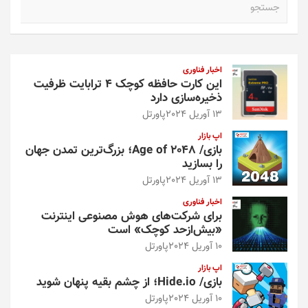
ج
س
ت
ج
و
اخبار فناوری
این کارت حافظه کوچک ۴ ترابایت ظرفیت
ذخیره‌سازی دارد
13 آوریل 2024
پاورتل
اپ بازار
بازی/ Age of 2048؛ بزرگ‌ترین تمدن جهان
را بسازید
13 آوریل 2024
پاورتل
اخبار فناوری
برای شرکت‌های هوش مصنوعی اینترنت
«بیش‌از‌حد کوچک» است
10 آوریل 2024
پاورتل
اپ بازار
بازی/ Hide.io؛ از چشم بقیه پنهان شوید
10 آوریل 2024
پاورتل