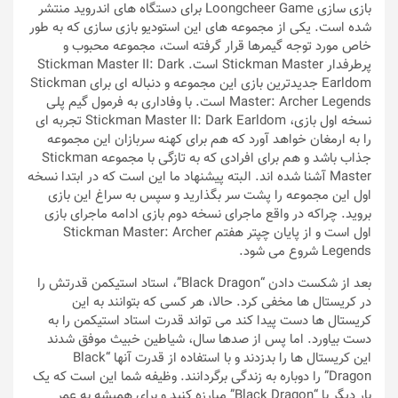
بازی سازی Loongcheer Game برای دستگاه های اندروید منتشر
شده است. یکی از مجموعه های این استودیو بازی سازی که به طور
خاص مورد توجه گیمرها قرار گرفته است، مجموعه محبوب و
پرطرفدار Stickman Master است. Stickman Master II: Dark
Earldom جدیدترین بازی این مجموعه و دنباله ای برای Stickman
Master: Archer Legends است. با وفاداری به فرمول گیم پلی
نسخه اول بازی، Stickman Master II: Dark Earldom تجربه ای
را به ارمغان خواهد آورد که هم برای کهنه سربازان این مجموعه
جذاب باشد و هم برای افرادی که به تازگی با مجموعه Stickman
Master آشنا شده اند. البته پیشنهاد ما این است که در ابتدا نسخه
اول این مجموعه را پشت سر بگذارید و سپس به سراغ این بازی
بروید. چراکه در واقع ماجرای نسخه دوم بازی ادامه ماجرای بازی
اول است و از پایان چپتر هفتم Stickman Master: Archer
Legends شروع می شود.
بعد از شکست دادن “Black Dragon”، استاد استیکمن قدرتش را
در کریستال ها مخفی کرد. حالا، هر کسی که بتوانند به این
کریستال ها دست پیدا کند می تواند قدرت استاد استیکمن را به
دست بیاورد. اما پس از صدها سال، شیاطین خبیث موفق شدند
این کریستال ها را بدزدند و با استفاده از قدرت آنها “Black
Dragon” را دوباره به زندگی برگردانند. وظیفه شما این است که یک
بار دیگر با “Black Dragon” مبارزه کنید و برای همیشه به عمر