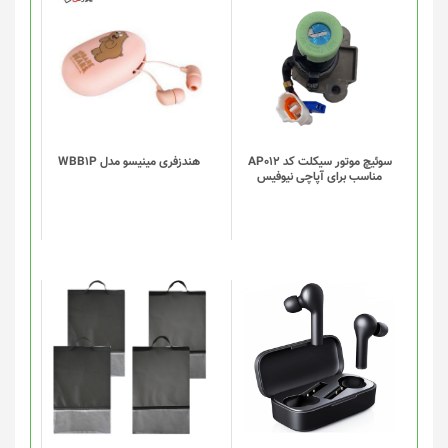
سوئیچ موتور سیکلت کد AP012
هندزفری مینیسو مدل WBB1P
مناسب برای آپاچی نیوفیس
این
این
محصول
محصول
دارای
دارای
انواع
انواع
مختلفی
مختلفی
می
می
باشد.
باشد.