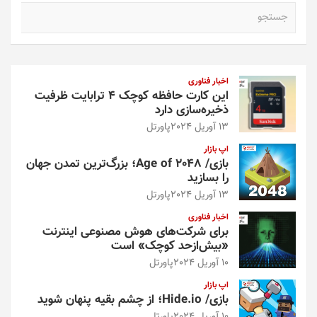
ج
س
ت
ج
و
اخبار فناوری
این کارت حافظه کوچک ۴ ترابایت ظرفیت
ذخیره‌سازی دارد
13 آوریل 2024
پاورتل
اپ بازار
بازی/ Age of 2048؛ بزرگ‌ترین تمدن جهان
را بسازید
13 آوریل 2024
پاورتل
اخبار فناوری
برای شرکت‌های هوش مصنوعی اینترنت
«بیش‌از‌حد کوچک» است
10 آوریل 2024
پاورتل
اپ بازار
بازی/ Hide.io؛ از چشم بقیه پنهان شوید