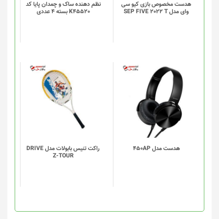
گزینه
گزینه
هدست مخصوص بازی کیو سی
نظم دهنده ساک و چمدان پایا کد
وای مدل SEP FIVE 2022 T
K45520 بسته 4 عددی
ها
ها
ممکن
ممکن
است
است
در
در
صفحه
صفحه
محصول
محصول
انتخاب
انتخاب
شوند
شوند
هدست مدل 450AP
راکت تنیس بابولات مدل DRIVE
Z-TOUR