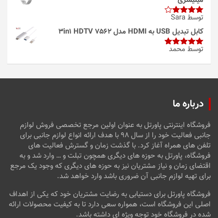
میلیمتری
توسط Sara
امتیاز
4
از 5
کابل تبدیل USB به HDMI مدل 3in1 HDTV 7562
توسط محمد
امتیاز
5
از
5
درباره ما
فروشگاه اینترنتی پاورتل به عنوان اولین مرجع تخصصی فروش لوازم
جانبی فعالیت خود را از سال ۹۸ با هدف ارائه انواع لوازم جانبی برای
تلفن های همراه آغاز کرد. با گذشت زمان و گسترش فعالیت های
فروشگاه، پاورتل به حوزه های دیگری همچون تبلت و … وارد شد و به
اقتضای زمان و نیاز مشتریان نیز به حوزه های دیگری که وجود یک مرجع
برای تهیه لوازم جانبی آن ضروری باشد وارد خواهد شد.
فروشگاه پاورتل برای دستیابی به رضایت مشتریان خود که یکی از اهداف
اصلی این فروشگاه است، همواره سعی دارد تا به کیفیت محصولات ارائه
شده در فروشگاه خود توجه ویژه ای داشته باشد.