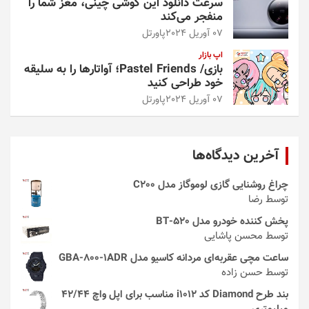
سرعت دانلود این گوشی چینی، مغز شما را
منفجر می‌کند
07 آوریل 2024
پاورتل
اپ بازار
بازی/ Pastel Friends؛ آواتارها را به سلیقه
خود طراحی کنید
07 آوریل 2024
پاورتل
آخرین دیدگاه‌ها
چراغ روشنایی گازی لوموگاز مدل C200
توسط رضا
پخش کننده خودرو مدل 520-BT
توسط محسن پاشایی
ساعت مچی عقربه‌ای مردانه کاسیو مدل GBA-800-1ADR
توسط حسن زاده
بند طرح Diamond کد i1012 مناسب برای اپل واچ 42/44