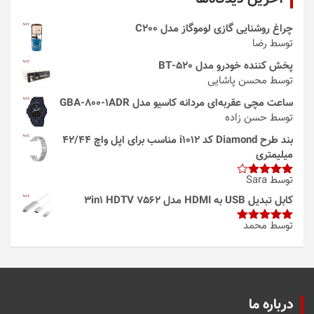
چراغ روشنایی گازی لوموگاز مدل C200
توسط رضا
پخش کننده خودرو مدل 520-BT
توسط محسن پاشایی
ساعت مچی عقربه‌ای مردانه کاسیو مدل GBA-800-1ADR
توسط حسن زاده
بند طرح Diamond کد i1012 مناسب برای اپل واچ 42/44
میلیمتری
توسط Sara
امتیاز
4
از 5
کابل تبدیل USB به HDMI مدل 3in1 HDTV 7562
توسط محمد
امتیاز
5
از
5
درباره ما