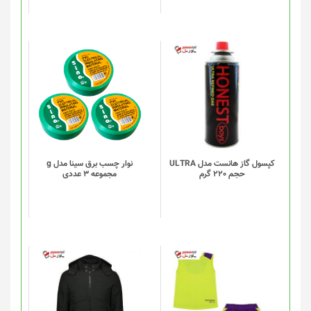
کپسول گاز هانست مدل ULTRA
نوار چسب برق سینا مدل g
حجم 220 گرم
مجموعه 3 عددی