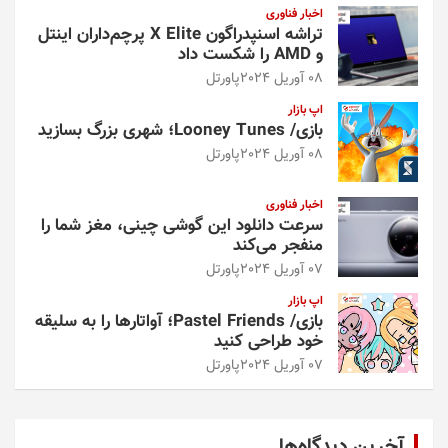
اخبار فناوری
تراشه اسنپدراگون X Elite پرچم‌داران اینتل
و AMD را شکست داد
08 آوریل 2024
پاورتل
اپ بازار
بازی/ Looney Tunes؛ شهری بزرگ بسازید
08 آوریل 2024
پاورتل
اخبار فناوری
سرعت دانلود این گوشی چینی، مغز شما را
منفجر می‌کند
07 آوریل 2024
پاورتل
اپ بازار
بازی/ Pastel Friends؛ آواتارها را به سلیقه
خود طراحی کنید
07 آوریل 2024
پاورتل
آخرین دیدگاه‌ها