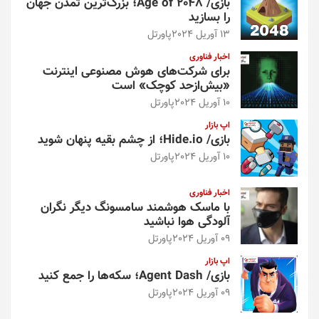
بازی/ Age of 2048؛ بزرگ‌ترین تمدن جهان
را بسازید
13 آوریل 2024
پاورتل
اخبار فناوری
برای شرکت‌های هوش مصنوعی اینترنت
«بیش‌از‌حد کوچک» است
10 آوریل 2024
پاورتل
اپ بازار
بازی/ Hide.io؛ از چشم بقیه پنهان شوید
10 آوریل 2024
پاورتل
اخبار فناوری
با ماسک هوشمند سامسونگ دیگر نگران
آلودگی هوا نباشید
09 آوریل 2024
پاورتل
اپ بازار
بازی/ Agent Dash؛ سکه‌ها را جمع کنید
09 آوریل 2024
پاورتل