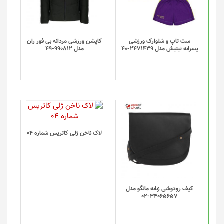
ست تاپ و شلوارک ورزشی
کاپشن ورزشی مردانه بی فور ران
پسرانه تیتیش مدل 2471439-40
مدل 990812-49
لاک ناخن ژلی کاتریس شماره 04
کیف رودوشی زنانه مانگو مدل
34065657-02