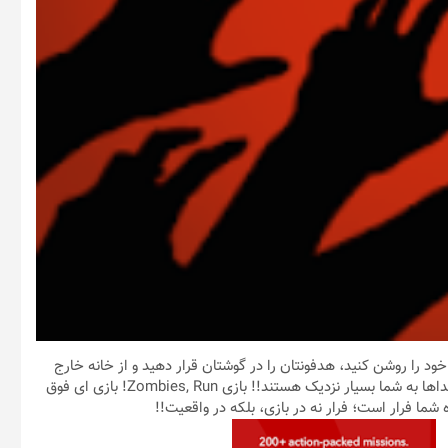
 را روشن کنید، هدفونتان را در گوشتان قرار دهید و از خانه خارج
شوید!!! صداهایی را می شنوید! بله صدای زامبی های خوش آشام! صداها به شما بسیار نزدیک هستند!! بازی Zombies, Run! بازی ای فوق
ه شما فرار است؛ فرار نه در بازی، بلکه در واقعیت!!