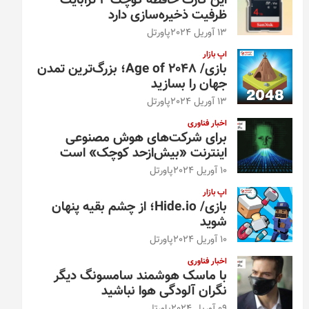
این کارت حافظه کوچک ۴ ترابایت
ظرفیت ذخیره‌سازی دارد
13 آوریل 2024
پاورتل
اپ بازار
بازی/ Age of 2048؛ بزرگ‌ترین تمدن
جهان را بسازید
13 آوریل 2024
پاورتل
اخبار فناوری
برای شرکت‌های هوش مصنوعی
اینترنت «بیش‌از‌حد کوچک» است
10 آوریل 2024
پاورتل
اپ بازار
بازی/ Hide.io؛ از چشم بقیه پنهان
شوید
10 آوریل 2024
پاورتل
اخبار فناوری
با ماسک هوشمند سامسونگ دیگر
نگران آلودگی هوا نباشید