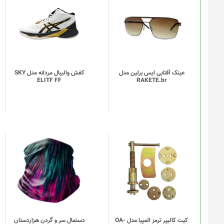
محصول
دارای
انواع
مختلفی
می
باشد.
گزینه
عینک آفتابی ایس برلین مدل
کفش والیبال مردانه مدل SKY
ELITF FF
RAKETE.br
ها
ممکن
است
در
صفحه
محصول
انتخاب
این
شوند
محصول
دارای
انواع
مختلفی
می
باشد.
گزینه
کیت کالیپر ترمز المپیا مدل OA-
دستمال سر و گردن هزاردستان