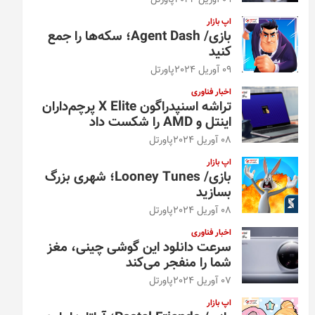
09 آوریل 2024
پاورتل
اپ بازار
بازی/ Agent Dash؛ سکه‌ها را جمع
کنید
09 آوریل 2024
پاورتل
اخبار فناوری
تراشه اسنپدراگون X Elite پرچم‌داران
اینتل و AMD را شکست داد
08 آوریل 2024
پاورتل
اپ بازار
بازی/ Looney Tunes؛ شهری بزرگ
بسازید
08 آوریل 2024
پاورتل
اخبار فناوری
سرعت دانلود این گوشی چینی، مغز
شما را منفجر می‌کند
07 آوریل 2024
پاورتل
اپ بازار