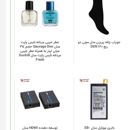
محصول
دارای
انواع
مختلفی
می
باشد.
گزینه
جوراب زنانه پریزن مدل مچی دو
عطر جیبی مردانه نایس پاپت
ربع DEN 120
مدل Sauvage Dior حجم 35
ها
میلی لیتر به همراه عطر جیبی
ممکن
مردانه نایس پاپت مدل Dunhill
Fresh
است
در
صفحه
محصول
انتخاب
شوند
باتری موبایل مدل EB-
توسعه دهنده HDMI مدل