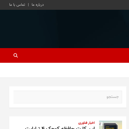
درباره ما
تماس با ما
ج
س
ت
ج
و
اخبار فناوری