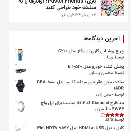
بازی/ Pastel Friends؛ آواتارها را به
سلیقه خود طراحی کنید
07 آوریل 2024
پاورتل
آخرین دیدگاه‌ها
چراغ روشنایی گازی لوموگاز مدل C200
توسط رضا
پخش کننده خودرو مدل 520-BT
توسط محسن پاشایی
ساعت مچی عقربه‌ای مردانه کاسیو مدل GBA-800-
1ADR
توسط حسن زاده
بند طرح Diamond کد i1012 مناسب برای اپل واچ
42/44 میلیمتری
توسط Sara
امتیاز
4
از 5
کابل تبدیل USB به HDMI مدل 3in1 HDTV 7562