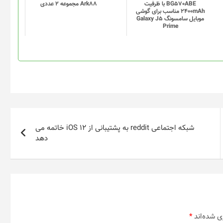
BG570ABE با ظرفیت
Ark88 مجموعه 2 عددی
2400mAh مناسب برای گوشی
موبایل سامسونگ Galaxy J5
Prime
شبکه اجتماعی reddit به پشتیبانی از iOS 12 خاتمه می
دهد
ی شده‌اند
*