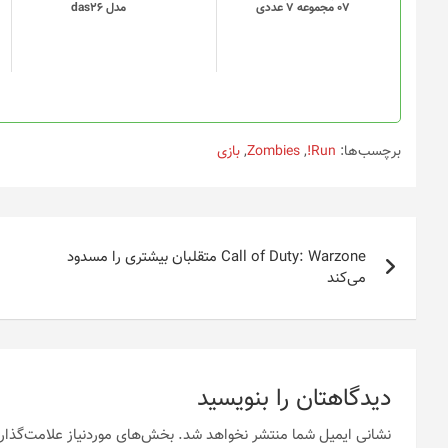
07 مجموعه 7 عددی
مدل das26
ها
ممکن
است
در
صفحه
محصول
انتخاب
برچسب‌ها:
Run!
,
Zombies
,
بازی
شوند
راهبری
Call of Duty: Warzone متقلبان بیشتری را مسدود
نوشته
می‌کند
دیدگاهتان را بنویسید
نشانی ایمیل شما منتشر نخواهد شد.
بخش‌های موردنیاز علامت‌گذار