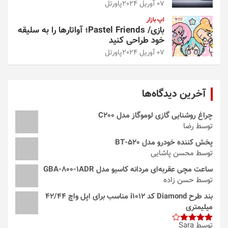
07 آوریل 2024
پاورتل
اپ بازار
بازی/ Pastel Friends؛ آواتارها را به سلیقه
خود طراحی کنید
07 آوریل 2024
پاورتل
آخرین دیدگاه‌ها
چراغ روشنایی گازی لوموگاز مدل C200
توسط رضا
پخش کننده خودرو مدل 520-BT
توسط محسن پاشایی
ساعت مچی عقربه‌ای مردانه کاسیو مدل GBA-800-1ADR
توسط حسن زاده
بند طرح Diamond کد i1012 مناسب برای اپل واچ 42/44
میلیمتری
توسط Sara
امتیاز
4