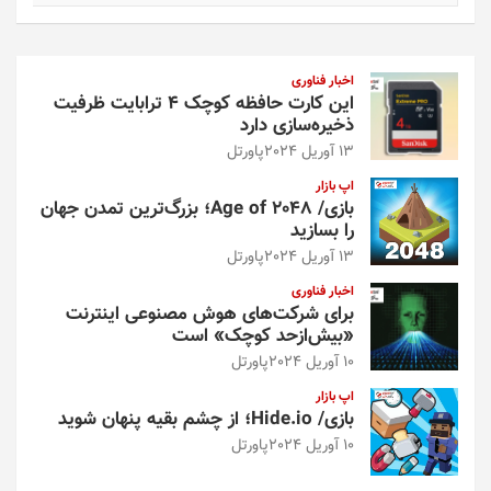
ت
ج
و
اخبار فناوری
این کارت حافظه کوچک ۴ ترابایت ظرفیت
ذخیره‌سازی دارد
13 آوریل 2024
پاورتل
اپ بازار
بازی/ Age of 2048؛ بزرگ‌ترین تمدن جهان
را بسازید
13 آوریل 2024
پاورتل
اخبار فناوری
برای شرکت‌های هوش مصنوعی اینترنت
«بیش‌از‌حد کوچک» است
10 آوریل 2024
پاورتل
اپ بازار
بازی/ Hide.io؛ از چشم بقیه پنهان شوید
10 آوریل 2024
پاورتل