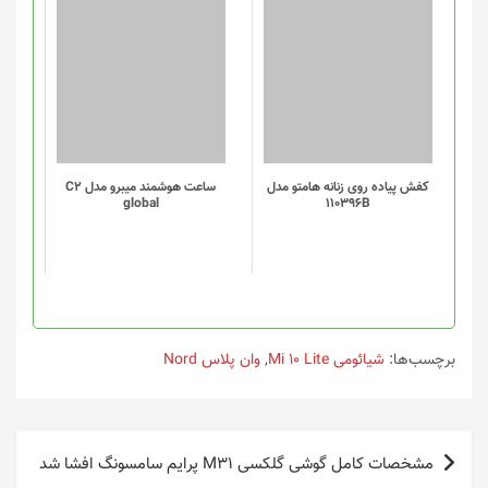
این
این
محصول
محصول
دارای
دارای
انواع
انواع
مختلفی
مختلفی
می
می
باشد.
باشد.
گزینه
گزینه
کفش پیاده روی زنانه هامتو مدل
ساعت هوشمند میبرو مدل C2
global
110396B
ها
ها
ممکن
ممکن
است
است
در
در
صفحه
صفحه
محصول
محصول
انتخاب
انتخاب
برچسب‌ها:
شیائومی Mi 10 Lite
,
وان پلاس Nord
شوند
شوند
راهبری
مشخصات کامل گوشی گلکسی M31 پرایم سامسونگ افشا شد
نوشته