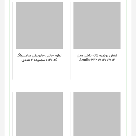
کفش روزمره زنانه دنیلی مدل
لوازم جانبی جاروبرقی سامسونگ
Armila-242070177704
کد 0020 مجموعه 4 عددی
این
محصول
دارای
انواع
مختلفی
می