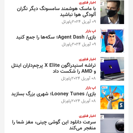
اخبار فناوری
با ماسک هوشمند سامسونگ دیگر نگران
آلودگی هوا نباشید
09 آوریل 2024
پاورتل
اپ بازار
بازی/ Agent Dash؛ سکه‌ها را جمع کنید
09 آوریل 2024
پاورتل
اخبار فناوری
تراشه اسنپدراگون X Elite پرچم‌داران اینتل
و AMD را شکست داد
08 آوریل 2024
پاورتل
اپ بازار
بازی/ Looney Tunes؛ شهری بزرگ بسازید
08 آوریل 2024
پاورتل
اخبار فناوری
سرعت دانلود این گوشی چینی، مغز شما را
منفجر می‌کند