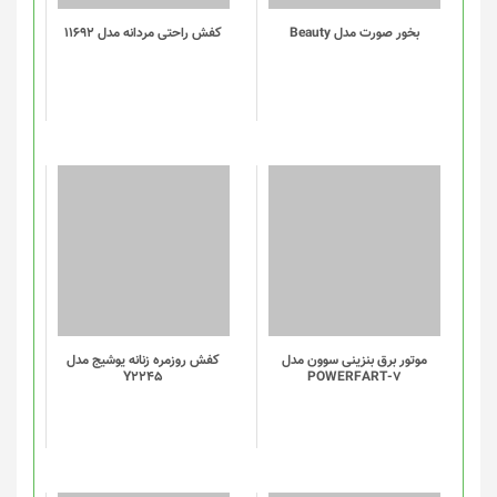
باشد.
گزینه
بخور صورت مدل Beauty
کفش راحتی مردانه مدل 11692
ها
ممکن
است
در
صفحه
محصول
انتخاب
شوند
موتور برق بنزینی سوون مدل
کفش روزمره زنانه یوشیج مدل
Y2245
POWERFART-7