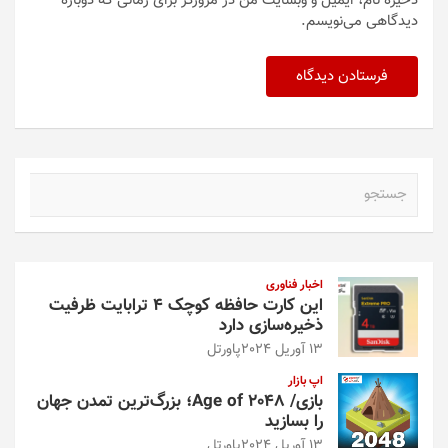
ذخیره نام، ایمیل و وبسایت من در مرورگر برای زمانی که دوباره
دیدگاهی می‌نویسم.
ج
س
ت
ج
و
اخبار فناوری
این کارت حافظه کوچک ۴ ترابایت ظرفیت
ذخیره‌سازی دارد
13 آوریل 2024
پاورتل
اپ بازار
بازی/ Age of 2048؛ بزرگ‌ترین تمدن جهان
را بسازید
13 آوریل 2024
پاورتل