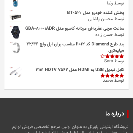
توسط رضا
پخش کننده خودرو مدل 520-BT
توسط محسن پاشایی
ساعت مچی عقربه‌ای مردانه کاسیو مدل GBA-800-1ADR
توسط حسن زاده
بند طرح Diamond کد i1012 مناسب برای اپل واچ 42/44
میلیمتری
توسط Sara
امتیاز
4
از 5
کابل تبدیل USB به HDMI مدل 3in1 HDTV 7562
توسط محمد
امتیاز
5
از
5
درباره ما
فروشگاه اینترنتی پاورتل به عنوان اولین مرجع تخصصی فروش لوازم