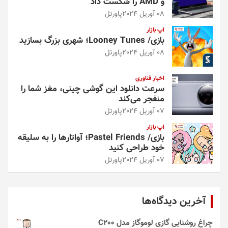
و AMD را شکست داد
08 آوریل 2024
پاورتل
اپ بازار
بازی/ Looney Tunes؛ شهری بزرگ بسازید
08 آوریل 2024
پاورتل
اخبار فناوری
سرعت دانلود این گوشی چینی، مغز شما را
منفجر می‌کند
07 آوریل 2024
پاورتل
اپ بازار
بازی/ Pastel Friends؛ آواتارها را به سلیقه
خود طراحی کنید
07 آوریل 2024
پاورتل
آخرین دیدگاه‌ها
چراغ روشنایی گازی لوموگاز مدل C200