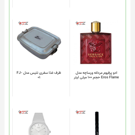
است
در
صفحه
محصول
انتخاب
شوند
ادو پرفیوم مردانه ورساچه مدل
ظرف غذا سفری تتیس مدل FJ-
Eros Flame حجم 100 میلی لیتر
01