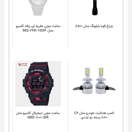
چراغ قوه بایلونگ مدل 8510
ساعت مچی عقربه ای زنانه کاسیو
مدل MQ-24D-7EDF
لامپ هدلایت خودرو مدل C6
ساعت مچی دیجیتال کاسیو مدل
880 بسته دو عددی
GBD-800-1DR