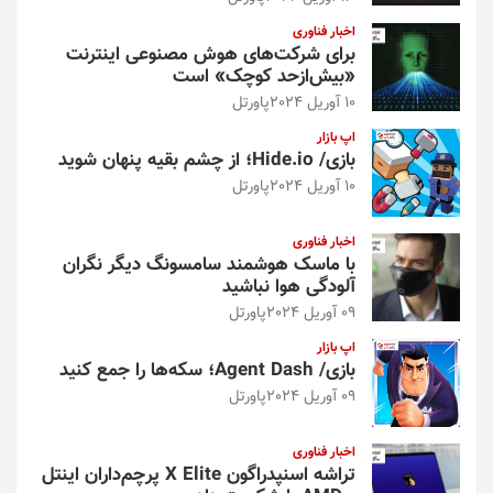
اخبار فناوری
برای شرکت‌های هوش مصنوعی اینترنت
«بیش‌از‌حد کوچک» است
10 آوریل 2024
پاورتل
اپ بازار
بازی/ Hide.io؛ از چشم بقیه پنهان شوید
10 آوریل 2024
پاورتل
اخبار فناوری
با ماسک هوشمند سامسونگ دیگر نگران
آلودگی هوا نباشید
09 آوریل 2024
پاورتل
اپ بازار
بازی/ Agent Dash؛ سکه‌ها را جمع کنید
09 آوریل 2024
پاورتل
اخبار فناوری
تراشه اسنپدراگون X Elite پرچم‌داران اینتل