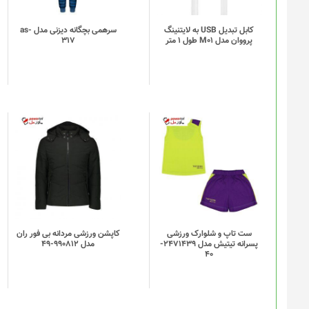
کابل تبدیل USB به لایتنینگ
سرهمی بچگانه دیزنی مدل as-
پرووان مدل M01 طول 1 متر
317
ست تاپ و شلوارک ورزشی
کاپشن ورزشی مردانه بی فور ران
پسرانه تیتیش مدل 2471439-
مدل 990812-49
40