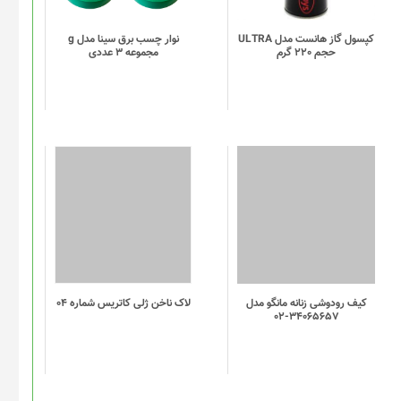
کپسول گاز هانست مدل ULTRA
نوار چسب برق سینا مدل g
حجم 220 گرم
مجموعه 3 عددی
کیف رودوشی زنانه مانگو مدل
لاک ناخن ژلی کاتریس شماره 04
34065657-02