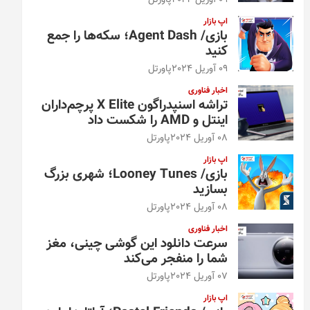
09 آوریل 2024
پاورتل
اپ بازار
بازی/ Agent Dash؛ سکه‌ها را جمع
کنید
09 آوریل 2024
پاورتل
اخبار فناوری
تراشه اسنپدراگون X Elite پرچم‌داران
اینتل و AMD را شکست داد
08 آوریل 2024
پاورتل
اپ بازار
بازی/ Looney Tunes؛ شهری بزرگ
بسازید
08 آوریل 2024
پاورتل
اخبار فناوری
سرعت دانلود این گوشی چینی، مغز
شما را منفجر می‌کند
07 آوریل 2024
پاورتل
اپ بازار