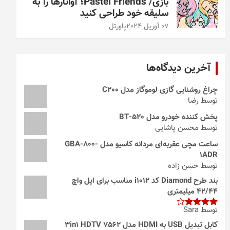
بازی/ Pastel Friends؛ آواتارها را به
سلیقه خود طراحی کنید
07 آوریل 2024
پاورتل
آخرین دیدگاه‌ها
چراغ روشنایی گازی لوموگاز مدل C200
توسط رضا
پخش کننده خودرو مدل 520-BT
توسط محسن پاشایی
ساعت مچی عقربه‌ای مردانه کاسیو مدل GBA-800-
1ADR
توسط حسن زاده
بند طرح Diamond کد i1012 مناسب برای اپل واچ
42/44 میلیمتری
توسط Sara
امتیاز
4
از 5
کابل تبدیل USB به HDMI مدل 3in1 HDTV 7562