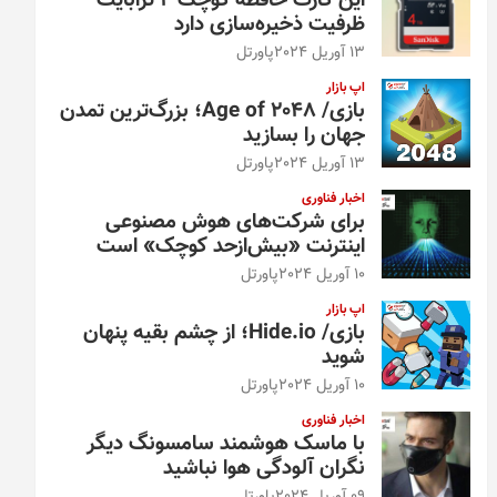
این کارت حافظه کوچک ۴ ترابایت
ظرفیت ذخیره‌سازی دارد
13 آوریل 2024
پاورتل
اپ بازار
بازی/ Age of 2048؛ بزرگ‌ترین تمدن
جهان را بسازید
13 آوریل 2024
پاورتل
اخبار فناوری
برای شرکت‌های هوش مصنوعی
اینترنت «بیش‌از‌حد کوچک» است
10 آوریل 2024
پاورتل
اپ بازار
بازی/ Hide.io؛ از چشم بقیه پنهان
شوید
10 آوریل 2024
پاورتل
اخبار فناوری
با ماسک هوشمند سامسونگ دیگر
نگران آلودگی هوا نباشید