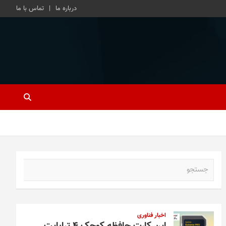
درباره ما
تماس با ما
ج
س
ت
ج
و
اخبار فناوری