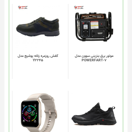
محصول
انتخاب
شوند
موتور برق بنزینی سوون مدل
کفش روزمره زنانه یوشیج مدل
Y2245
POWERFART-7
این
این
محصول
محصول
دارای
دارای
انواع
انواع
مختلفی
مختلفی
می
می