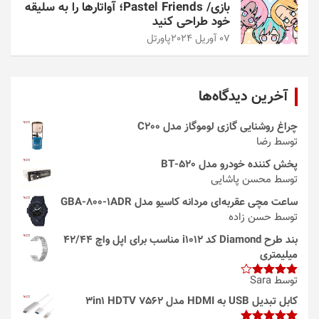
بازی/ Pastel Friends؛ آواتارها را به سلیقه
خود طراحی کنید
07 آوریل 2024
پاورتل
آخرین دیدگاه‌ها
چراغ روشنایی گازی لوموگاز مدل C200
توسط رضا
پخش کننده خودرو مدل 520-BT
توسط محسن پاشایی
ساعت مچی عقربه‌ای مردانه کاسیو مدل GBA-800-1ADR
توسط حسن زاده
بند طرح Diamond کد i1012 مناسب برای اپل واچ 42/44
میلیمتری
توسط Sara
امتیاز
4
از 5
کابل تبدیل USB به HDMI مدل 3in1 HDTV 7562