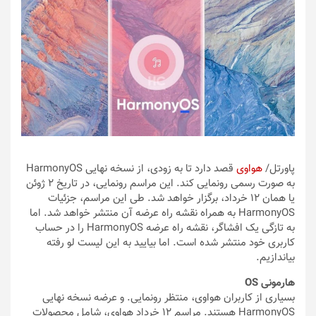
پاورتل
/
هواوی
قصد دارد تا به زودی، از نسخه نهایی HarmonyOS
به صورت رسمی رونمایی کند. این مراسم رونمایی، در تاریخ ٢ ژوئن
یا همان ١٢ خرداد، برگزار خواهد شد. طی این مراسم، جزئیات
HarmonyOS به همراه نقشه راه عرضه آن منتشر خواهد شد. اما
به تازگی یک افشاگر، نقشه راه عرضه HarmonyOS را در حساب
کاربری خود منتشر شده است. اما بیایید به این لیست لو رفته
بیاندازیم.
هارمونی OS
بسیاری از کاربران هواوی، منتظر رونمایی. و عرضه نسخه نهایی
HarmonyOS هستند. مراسم ١٢ خرداد هواوی، شامل محصولات