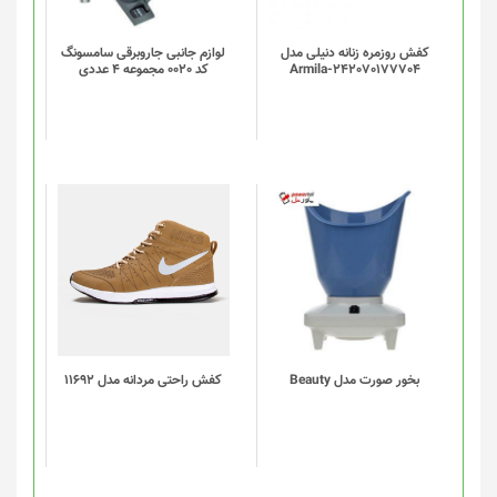
کفش روزمره زنانه دنیلی مدل
لوازم جانبی جاروبرقی سامسونگ
Armila-242070177704
کد 0020 مجموعه 4 عددی
این
محصول
دارای
انواع
مختلفی
می
باشد.
گزینه
بخور صورت مدل Beauty
کفش راحتی مردانه مدل 11692
ها
ممکن
است
در
صفحه