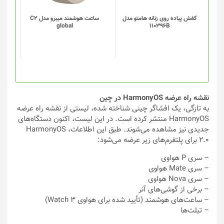
باشد.
باشد.
گزینه
گزینه
کفش پیاده روی زنانه هامتو مدل
ساعت هوشمند میبرو مدل C2
global
110396B
ها
ها
ممکن
ممکن
است
است
در
در
صفحه
صفحه
محصول
محصول
انتخاب
انتخاب
نقشه راه عرضه HarmonyOS در چین
شوند
شوند
به تازگی، یک افشاگر چینی شناخته شده، لیستی از نقشه راه عرضه
HarmonyOS منتشر کرده است. در این لیست، اکنون دستگاه‌های
جدیدی نیز مشاهده می‌شوند. طبق این اطلاعات، HarmonyOS
2.0 برای پلتفرم‌های زیر عرضه می‌شود:
– سری P هواوی
– سری Mate هواوی
– سری Nova هواوی
– برخی از گوشی‌های آنر
– ساعت‌های هوشمند (تأیید شده برای هواوی Watch 3)
– تبلت‌ها