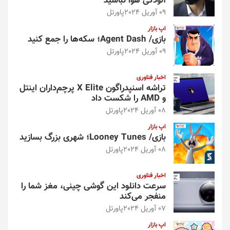
آلودگی هوا نباشید
09 آوریل 2024
پاورتل
اپ بازار
بازی/ Agent Dash؛ سکه‌ها را جمع کنید
09 آوریل 2024
پاورتل
اخبار فناوری
تراشه اسنپدراگون X Elite پرچم‌داران اینتل
و AMD را شکست داد
08 آوریل 2024
پاورتل
اپ بازار
بازی/ Looney Tunes؛ شهری بزرگ بسازید
08 آوریل 2024
پاورتل
اخبار فناوری
سرعت دانلود این گوشی چینی، مغز شما را
منفجر می‌کند
07 آوریل 2024
پاورتل
اپ بازار