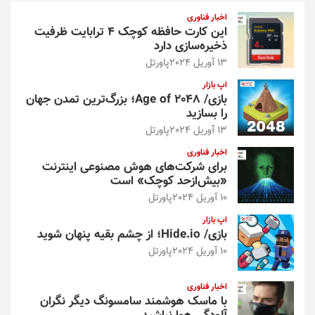
و
اخبار فناوری
این کارت حافظه کوچک ۴ ترابایت ظرفیت
ذخیره‌سازی دارد
13 آوریل 2024
پاورتل
اپ بازار
بازی/ Age of 2048؛ بزرگ‌ترین تمدن جهان
را بسازید
13 آوریل 2024
پاورتل
اخبار فناوری
برای شرکت‌های هوش مصنوعی اینترنت
«بیش‌از‌حد کوچک» است
10 آوریل 2024
پاورتل
اپ بازار
بازی/ Hide.io؛ از چشم بقیه پنهان شوید
10 آوریل 2024
پاورتل
اخبار فناوری
با ماسک هوشمند سامسونگ دیگر نگران