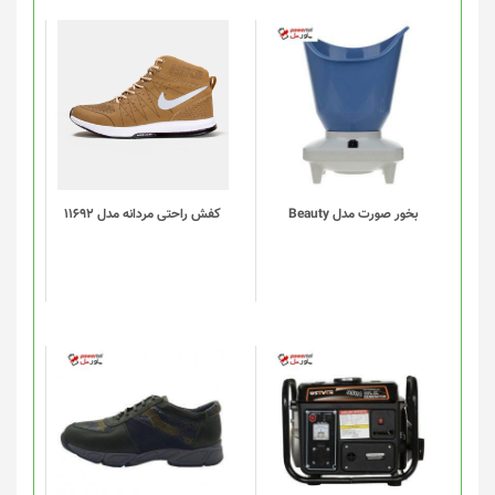
این
محصول
دارای
انواع
مختلفی
می
باشد.
گزینه
بخور صورت مدل Beauty
کفش راحتی مردانه مدل 11692
ها
ممکن
است
در
صفحه
محصول
انتخاب
شوند