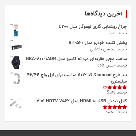
آخرین دیدگاه‌ها
چراغ روشنایی گازی لوموگاز مدل C200
توسط رضا
پخش کننده خودرو مدل 520-BT
توسط محسن پاشایی
ساعت مچی عقربه‌ای مردانه کاسیو مدل GBA-800-1ADR
توسط حسن زاده
بند طرح Diamond کد i1012 مناسب برای اپل واچ 42/44
میلیمتری
توسط Sara
امتیاز
4
از 5
کابل تبدیل USB به HDMI مدل 3in1 HDTV 7562
توسط محمد
امتیاز
5
از
5