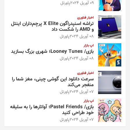
09 آوریل 2024
پاورتل
اخبار فناوری
تراشه اسنپدراگون X Elite پرچم‌داران اینتل
و AMD را شکست داد
08 آوریل 2024
پاورتل
اپ بازار
بازی/ Looney Tunes؛ شهری بزرگ بسازید
08 آوریل 2024
پاورتل
اخبار فناوری
سرعت دانلود این گوشی چینی، مغز شما را
منفجر می‌کند
07 آوریل 2024
پاورتل
اپ بازار
بازی/ Pastel Friends؛ آواتارها را به سلیقه
خود طراحی کنید
07 آوریل 2024
پاورتل