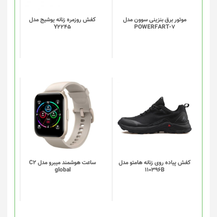
موتور برق بنزینی سوون مدل
کفش روزمره زنانه یوشیج مدل
Y2245
POWERFART-7
این
این
محصول
محصول
دارای
دارای
انواع
انواع
مختلفی
مختلفی
می
می
باشد.
باشد.
گزینه
گزینه
کفش پیاده روی زنانه هامتو مدل
ساعت هوشمند میبرو مدل C2
global
110396B
ها
ها
ممکن
ممکن
است
است
در
در
صفحه
صفحه