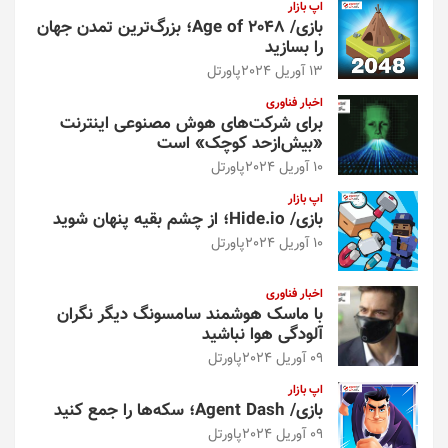
اپ بازار
بازی/ Age of 2048؛ بزرگ‌ترین تمدن جهان
را بسازید
13 آوریل 2024
پاورتل
اخبار فناوری
برای شرکت‌های هوش مصنوعی اینترنت
«بیش‌از‌حد کوچک» است
10 آوریل 2024
پاورتل
اپ بازار
بازی/ Hide.io؛ از چشم بقیه پنهان شوید
10 آوریل 2024
پاورتل
اخبار فناوری
با ماسک هوشمند سامسونگ دیگر نگران
آلودگی هوا نباشید
09 آوریل 2024
پاورتل
اپ بازار
بازی/ Agent Dash؛ سکه‌ها را جمع کنید
09 آوریل 2024
پاورتل