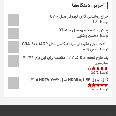
آخرین دیدگاه‌ها
چراغ روشنایی گازی لوموگاز مدل C200
توسط رضا
پخش کننده خودرو مدل 520-BT
توسط محسن پاشایی
ساعت مچی عقربه‌ای مردانه کاسیو مدل GBA-800-1ADR
توسط حسن زاده
بند طرح Diamond کد i1012 مناسب برای اپل واچ 42/44
میلیمتری
توسط Sara
امتیاز
4
از 5
کابل تبدیل USB به HDMI مدل 3in1 HDTV 7562
توسط محمد
امتیاز
5
از
5