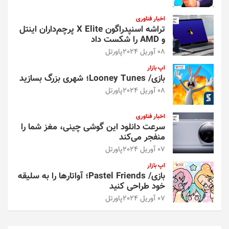
اخبار فناوری
تراشه اسنپدراگون X Elite پرچم‌داران اینتل
و AMD را شکست داد
08 آوریل 2024
پاورتل
اپ بازار
بازی/ Looney Tunes؛ شهری بزرگ بسازید
08 آوریل 2024
پاورتل
اخبار فناوری
سرعت دانلود این گوشی چینی، مغز شما را
منفجر می‌کند
07 آوریل 2024
پاورتل
اپ بازار
بازی/ Pastel Friends؛ آواتارها را به سلیقه
خود طراحی کنید
07 آوریل 2024
پاورتل