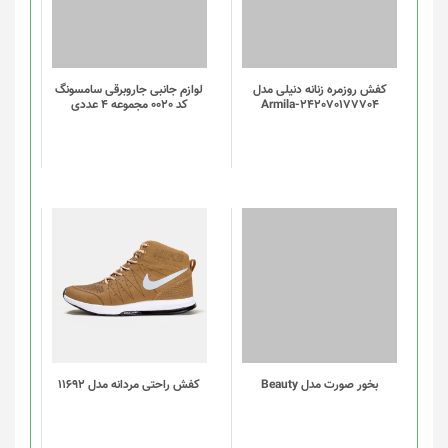
کفش روزمره زنانه دنیلی مدل
لوازم جانبی جاروبرقی سامسونگ
Armila-242070177704
کد 0020 مجموعه 4 عددی
این
محصول
دارای
انواع
مختلفی
می
باشد.
گزینه
بخور صورت مدل Beauty
کفش راحتی مردانه مدل 11692
ها
ممکن
است