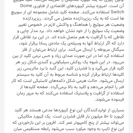
آن است. امروزه بیشتر کیبوردهای اقتصادی از فناوری Dome
Switch استفاده می‌کنند. صفحه کليد شامل مجموعه ای از سوييچ
ها است که به يک ريزپردازنده متصل می گردند. ريزپردازنده
وضعيت هر سوئيچ را هماهنگ و واکنش لازم در خصوص تغيير
وضعيت يک سوئيچ را از خود نشان خواهد داد. برد مدار چاپی و
نقاطی که با گرافیت به هم متصل شده اند. در این برد نقاطی قرار
دارد که اگر ارتباط آنها به وسیله‌ی یک ماده‌ی رسانا برقرار شود،
سیگنال مربوطه را ارسال می‌کنند. برای ارتباط می‌توان از فلز
استفاده کرد اما در این صورت صدای زیاد و حس نرمی کلید از بین
می‌رود. در این شیوه یک روکش سیلیکونی و گنبدی شکل زیر هر
کلید قرار می‌گیرد و با فشردن کلید، این گنبد با برد ماتریسی زیر
کلیدها ارتباط برقرار کرده و شناسه مربوط به آن کلید به سیستم
ارسال می‌شود. حالت هرمی شکل دکمه‌های لاستیکی است که کار
فنر را انجام می‌‌دهد و کلید به بالا بر‌می‌گردد. صفحه کلیدها از
استفاده از گرافیت و پلاستیک استفاده می‌کنند که به مرور زمان
فرسوده می‌شوند.
بسیاری از تولیدکنندگان این نوع کیبوردها مدعی هستند هر کلید
کیبورد تا 50 میلیون بار قابل فشردن است. یک کیبورد مکانیکی
می‌تواند بیشتر از پنج کامپیوتر عمر کند. افزون بر این بازخوردی که
این نوع تایپ به وجود میاورد سبب می‌شود رابطه مستقیمی میان