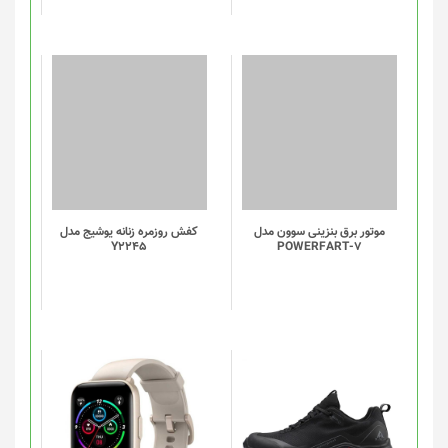
در
صفحه
محصول
انتخاب
شوند
موتور برق بنزینی سوون مدل
کفش روزمره زنانه یوشیج مدل
Y2245
POWERFART-7
این
این
محصول
محصول
دارای
دارای
انواع
انواع