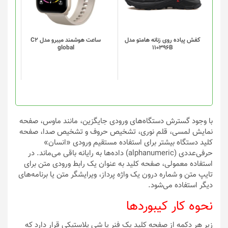
مختلفی
مختلفی
می
می
باشد.
باشد.
گزینه
گزینه
کفش پیاده روی زنانه هامتو مدل
ساعت هوشمند میبرو مدل C2
global
110396B
ها
ها
ممکن
ممکن
است
است
در
در
صفحه
صفحه
محصول
محصول
انتخاب
انتخاب
با وجود گسترش دستگاه‌های ورودی جایگزین، مانند ماوس، صفحه
شوند
شوند
نمایش لمسی، قلم نوری، تشخیص حروف و تشخیص صدا، صفحه
کلید دستگاه بیشتر برای استفاده مستقیم ورودی «انسان»
حرفی‌عددی (alphanumeric) داده‌ها به رایانه باقی می‌ماند. در
استفاده معمولی، صفحه کلید به عنوان یک رابط ورودی متن برای
تایپ متن و شماره درون یک واژه پرداز، ویرایشگر متن یا برنامه‌های
دیگر استفاده می‌شود.
نحوه کار کیبوردها
زیر هر دکمه از صفحه کلید یک فنر یا شی پلاستیکی قرار دارد که