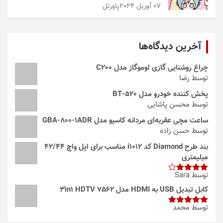
07 آوریل 2024
پاورتل
آخرین دیدگاه‌ها
چراغ روشنایی گازی لوموگاز مدل C200
توسط رضا
پخش کننده خودرو مدل 520-BT
توسط محسن پاشایی
ساعت مچی عقربه‌ای مردانه کاسیو مدل GBA-800-1ADR
توسط حسن زاده
بند طرح Diamond کد i1012 مناسب برای اپل واچ 42/44
میلیمتری
توسط Sara
امتیاز
4
از 5
کابل تبدیل USB به HDMI مدل 3in1 HDTV 7562
توسط محمد
امتیاز
5
از
5