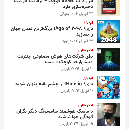
این کارت حافظه کوچک ۴ ترابایت ظرفیت
ذخیره‌سازی دارد
13 آوریل 2024
پاورتل
اپ بازار
بازی/ Age of 2048؛ بزرگ‌ترین تمدن جهان
را بسازید
13 آوریل 2024
پاورتل
اخبار فناوری
برای شرکت‌های هوش مصنوعی اینترنت
«بیش‌از‌حد کوچک» است
10 آوریل 2024
پاورتل
اپ بازار
بازی/ Hide.io؛ از چشم بقیه پنهان شوید
10 آوریل 2024
پاورتل
اخبار فناوری
با ماسک هوشمند سامسونگ دیگر نگران
آلودگی هوا نباشید
09 آوریل 2024
پاورتل