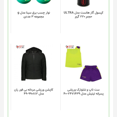
کپسول گاز هانست مدل ULTRA
نوار چسب برق سینا مدل g
حجم 220 گرم
مجموعه 3 عددی
ست تاپ و شلوارک ورزشی
کاپشن ورزشی مردانه بی فور ران
پسرانه تیتیش مدل 2471439-40
مدل 990812-49