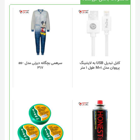
کابل تبدیل USB به لایتنینگ
سرهمی بچگانه دیزنی مدل as-
پرووان مدل M01 طول 1 متر
317