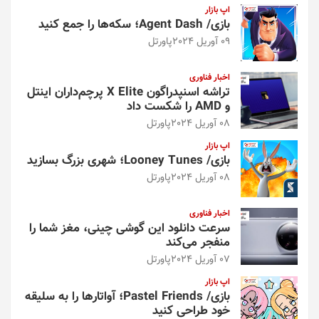
اپ بازار
بازی/ Agent Dash؛ سکه‌ها را جمع کنید
09 آوریل 2024
پاورتل
اخبار فناوری
تراشه اسنپدراگون X Elite پرچم‌داران اینتل
و AMD را شکست داد
08 آوریل 2024
پاورتل
اپ بازار
بازی/ Looney Tunes؛ شهری بزرگ بسازید
08 آوریل 2024
پاورتل
اخبار فناوری
سرعت دانلود این گوشی چینی، مغز شما را
منفجر می‌کند
07 آوریل 2024
پاورتل
اپ بازار
بازی/ Pastel Friends؛ آواتارها را به سلیقه
خود طراحی کنید