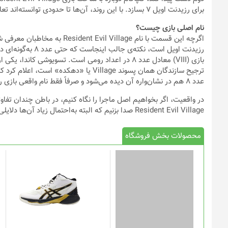
این
محصول
دارای
انواع
مختلفی
می
باشد.
گزینه
عینک آفتابی ایس برلین مدل
کفش والیبال مردانه مدل SKY
ELITF FF
RAKETE.br
ها
ممکن
است
در
صفحه
محصول
انتخاب
این
شوند
محصول
دارای
انواع
مختلفی
می