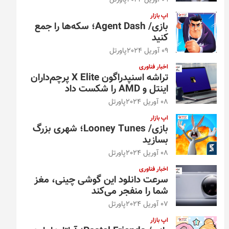
09 آوریل 2024
پاورتل
اپ بازار
بازی/ Agent Dash؛ سکه‌ها را جمع
کنید
09 آوریل 2024
پاورتل
اخبار فناوری
تراشه اسنپدراگون X Elite پرچم‌داران
اینتل و AMD را شکست داد
08 آوریل 2024
پاورتل
اپ بازار
بازی/ Looney Tunes؛ شهری بزرگ
بسازید
08 آوریل 2024
پاورتل
اخبار فناوری
سرعت دانلود این گوشی چینی، مغز
شما را منفجر می‌کند
07 آوریل 2024
پاورتل
اپ بازار