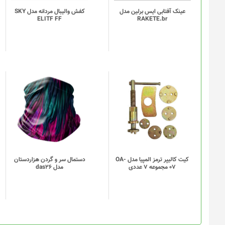
باشد.
گزینه
کیت کالیپر ترمز المپیا مدل OA-
دستمال سر و گردن هزاردستان
07 مجموعه 7 عددی
مدل das26
ها
ممکن
است
در
صفحه
محصول
انتخاب
داستان
شوند
داستان آن را ادامه می‌دهد. با این اوصاف، شخصیت اصلی نسخه‌ی قبل یع
قسمت جدید دنبال کنیم.
وقایع بازی Resident Evil Village چند سالی پس
همسرش میا توانسته‌اند به دور از ترس و وحشت، زندگی عادی و ساده‌
یک بازی و ماجرای جدیدی با محوریت آن‌ها روایت شود، نباید انتظار د
است که منتظر اتفاقی باشیم که ایتن را به ماجرایی عجیب وارد می‌کند
این نسخه را که احتمالاً شروعی برای اتفاقات آن است، مشاهده کردیم
رزیدنت اویل، به خانه‌ی ایتن و میا می‌آید، به میا شلیک می‌کند و ایتن 
و فضای آن هم کاملاً شبیه یک دهکده‌‌ی گوتیک اروپایی است.