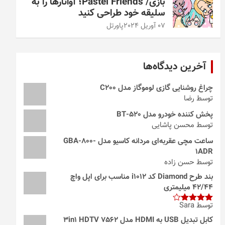
بازی/ Pastel Friends؛ آواتارها را به
سلیقه خود طراحی کنید
07 آوریل 2024
پاورتل
آخرین دیدگاه‌ها
چراغ روشنایی گازی لوموگاز مدل C200
توسط رضا
پخش کننده خودرو مدل 520-BT
توسط محسن پاشایی
ساعت مچی عقربه‌ای مردانه کاسیو مدل GBA-800-
1ADR
توسط حسن زاده
بند طرح Diamond کد i1012 مناسب برای اپل واچ
42/44 میلیمتری
توسط Sara
امتیاز
4
از 5
کابل تبدیل USB به HDMI مدل 3in1 HDTV 7562