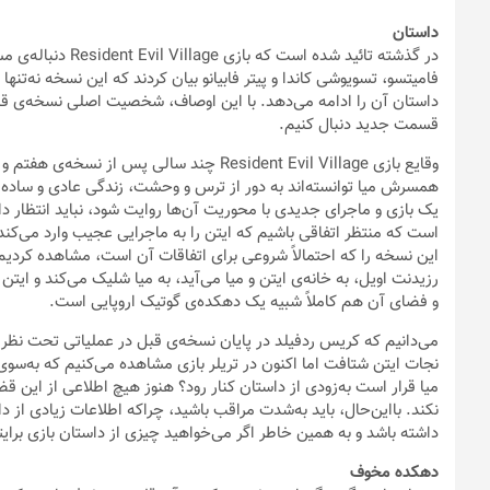
نجات ایتن شتافت اما اکنون در تریلر بازی مشاهده می‌کنیم که به‌
میا قرار است به‌زودی از داستان کنار رود؟ هنوز هیچ اطلاعی از این 
نکند. بااین‌حال، باید به‌شدت مراقب باشید، چراکه اطلاعات زیادی از د
داشته باشد و به همین خاطر اگر می‌خواهید چیزی از داستان بازی برایت
دهکده مخوف
معما و راز بزرگ دیگر بازی، خود دهکده و آن قلعه‌ی‌ مخوفی است که در
دهکده‌ای اتفاق می‌افتاد. با توجه به چیزهای اندکی که به‌صورت رسمی د
که این دهکده میزبان جامعه‌ی عظیمی باشد. هرچند، هنوز برخی از افرا
آن‌ها دیده‌ایم. حتی یکی از فروشنده‌های درون بازی که در تریلرها او 
کردیم. ساحره‌ای که به نظر می‌رسد نقش خاصی در ماجرای بازی دارد.
Village به نظر نمی‌رسد که همه‌ی باقی‌ماندگان درون دهکده زامبی
هستند که در ظاهر منشأ آن افسون‌های مرگباری است که روی آن تأکید
در نمایش‌های بازی هم نقش عناصر ماوراءالطبیعه، افسانه‌های بومی
از لحظات دیده می‌شود. حتی در یکی از تصمیم‌های جالب و کمی عجیب 
انسان و نیمه حیوان که در بازی به‌صورت گروهی بر پشت‌بام پوشیده از بر
نظر می‌رسد که درون قلعه هم شاهد گروهی از خون‌آشام‌های جادوگر ب