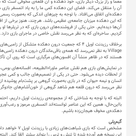
البته که با توجه به شناختی که از مجموعه‌ی رزیدنت اویل داریم، احتما
بااین‌حال، همین که این عناصر توانسته‌اند اتمسفری مرموز و رعب‌آوری 
دهکده‌ی مخوف هیجان‌زده باشیم.
گیم‌پلی
مشخص است که بازی
این نسخه هم آورده شده تا تنش و ترس را بتواند بیشتر القا کند. البت
در دوربین
دشمنان درون بازی، تجربه‌ی آن را گسترده‌تر و آزادی عمل و چابکی آن 
نویسندگان بازی رزیدنت اویل ۷ هم بوده است، در 
پیدا کردن شیوه‌ی خود در بازی بیش از نسخه‌ی قبل دستشان باز خواهد 
نسخه، می‌توانیم امیدوار باشیم که بازی از داستان‌های فرعی و به‌یادماندنی بیشتری مش
همان‌طور که گفته شد، د
با تأکید بر بخش‌های اکتشاف در محیط، می‌توانیم امیدوار باشیم که تغ
درروند آن تأثیر مضاعفی خواهند داشت.
موتور جدید بازی‌سازی کپ‌کام اس
ژاپنی داشته و گرافیک‌های چشم‌نوازی را ارائه داده، در این بازی هم نق