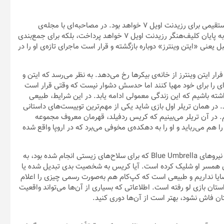
می‌دانیم که کریس ردفیلد در پایان نسخه‌ی قبل در عملیاتی تحت نظر نیروهای Blue Umbrella که برای سلاح‌های زیستی انجام شده بود، به
سوی همسر او شلیک کرده است. آیا کریس به شخصیت بدی تبدیل شده یا
قضایا نداریم و طبیعی است که کپ‌کام هم به‌صورت رسمی چیزی را اعلام
استان بازی لو رفته است. اطلاعاتی که بسیاری از آن‌ها می‌تواند واقعیت
ان فاش نشود، بهتر است از آن‌ها دوری کنید.
ون آن وجود دارد. تصاویر و ظاهر دهکده دقیقاً اتمسفر مرموز و گیرا
آن را منتقل می‌کند. فضای این دهکده کمی ما را به یاد اتمسفر بازی محبوب رزیدنت اویل ۴ می‌اندازد چراکه آن بازی هم شروعش در
یده‌ایم و وضعیت فرسوده و احتمالاً متروکه‌ی دهکده، به‌ نظر نمی‌رسد
د محلی در آن حضور دارند که در تریلرهای بازی هم نماهایی را از
را در قالب پیرزن ساحره‌ای که داستانی را تعریف می‌کند، مشاهده
برخلاف رزیدنت اویل ۴ که جمعیت درون دهکده متشکل از زامبی‌های دیوانه‌ای بود که فقط به فکر کشتار بودند، در بازی Resident Evil
‌هایی قاتل باشند، بلکه آن‌ها به نظر هراس‌زده و در خطر تهدیدی بزرگ
 شده و آن منطقه را تهدید می‌کند.
، نمادهای غیبی و ترس کلاسیک گوتیک به‌شدت پررنگ است و در بسیاری
برای اولین بار در سری شاهد گرگینه‌ها خواهیم بود؛ موجوداتی نیمه
م خانه‌ها شکار خود را برای حمله تعقیب می‌کنند. علاوه بر آن‌ها، به‌
اشیم که در انتظار به دام انداختن صید خود هستند.