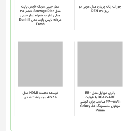
باتری موبایل مدل EB-
توسعه دهنده HDMI مدل
BG570ABE با ظرفیت
Ark88 مجموعه 2 عددی
2400mAh مناسب برای گوشی
موبایل سامسونگ Galaxy J5
Prime
در گذشته تائید شده است که بازی Resident Evil Village دنباله‌ی مستقیمی برای رزیدنت اویل ۷ خواهد بود. در مصاحبه‌ای با مجله‌ی
فامیتسو، تسویوشی کاندا و پیتر فابیانو بیان کردند که این نسخه نه‌تنها به پایان کلیف‌هنگر رزیدنت اویل ۷ خواهد پرداخت، بلکه برای جمع‌بندی
نی «ایتن وینترز» دوباره بازگشته و قرار است ماجرای تازه‌ی او را در
 از نسخه‌ی هفتم و فرار ایتن وینترز از خانه‌ی بیکرها رخ می‌دهد. به نظر می‌رسد که ایتن و
ای را برای خود مهیا کنند اما حدسش دشوار نیست که وقتی قرار است
اشته باشیم که این زندگی معمولی ادامه یابد. در این شرایط، طبیعی
. در همان تریلر اول بازی شاید یکی از مهم‌ترین توییست‌های داستانی
. در آن تریلر می‌بینیم که کریس ردفیلد، قهرمان معروف مجموعه
را هم می‌رباید و او را به دهکده‌ی مخوفی می‌برد که در اروپا واقع شده