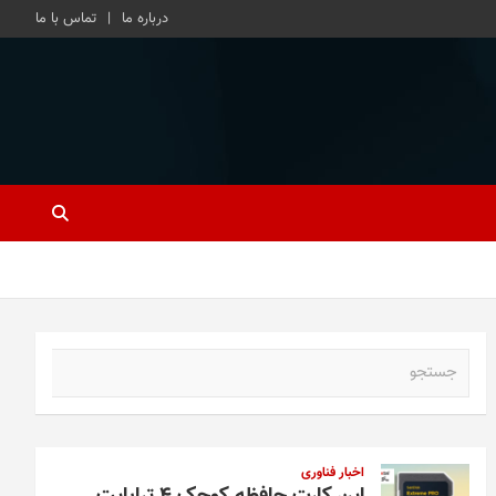
درباره ما
تماس با ما
ج
س
ت
ج
و
اخبار فناوری