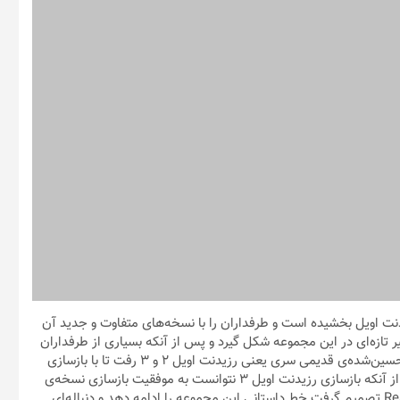
یدنت اویل بخشیده است و طرفداران را با نسخه‌های متفاوت و جدید آن
ضه‌ی بازی رزیدنت اویل ۷ باعث شد تا مسیر تازه‌ای در این مجموعه شکل گیرد و پس از آنکه بسیاری از طرفداران
این رویکرد جدید را پذیرفتند، کپ‌کام به سراغ دو نسخه‌ی کلاسیک و تحسین‌شده‌ی قدیمی سری یعنی رزیدنت اویل ۲ و ۳ رفت تا با بازسازی
این نسخه‌ها طرفداران قدیمی سری را همچنان مشتاق نگه دارد. پس از آنکه بازسازی رزیدنت اویل ۳ نتوانست به موفقیت بازسازی نسخه‌ی
دوم دست پیدا کند، کپ‌کام دوباره با ساخت بازی Resident Evil Village تصمیم گرفت خط داستانی این مجموعه را ادامه دهد و دنباله‌ای
Resident Evil  به مخاطبان معرفی شده است اما در واقع هشتمین قسمت اصلی از مجموعه بازی محبوب
کته‌ی جالب اینجاست که حتی عدد ۸ به‌گونه‌ای در پسوند اصلی بازی هم دیده می‌شود. در واقع، سه حرف ابتدایی پسوند
اندا، یکی از تهیه‌کنندگان بازی، پس از اولین معرفی اثر با ذکر اینکه نام اصلی و
هکده» است، اعلام کرد که آن‌ها به این نسخه به‌عنوان هشتمین قسمت این سری نگاه می‌کنند و
 ندارد اما ظاهراً سازندگان ترجیح می‌دهند که ما بازی را با اسم