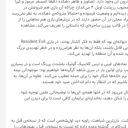
ل می‌رود که در انتها ‌همه‌ی این‌ها با توضیحاتی علمی توجیه شود.
را شکل دهند، به‌اندازه‌ای برایمان کافی است تا برای دیدن این
 شباهت‌های زیادی با رزیدنت اویل ۷ خواهد داشت. بارزترین شباهت، زاویه دید اول‌شخص است که از نسخه‌ی قبل به
ه کپ‌کام در گذشته وعده داده که نسبت به نسخه‌ی قبل، بهبودهایی را
 بازی اعمال خواهد کرد. بااین‌حال، بازی رزیدنت اویل ۸ تفاوت‌هایی هم با نسخه‌ی قبل دارد. محیط خاص دهکده و گوناگونی
را بیش‌تر کرده است. کارگردان بازی یعنی موریماسو ساتو که یکی از
گفتگویی اعلام کرده است که آزادی عمل درون این نسخه بیشتر خواهد بود و بازیکنان برای
بود. با وجود حضور ساتو به‌عنوان یکی از ارکان اصلی تیم توسعه‌ی این
ابه آنچه در رزیدنت اویل ۷ دیده بودیم، بهره ببرد.
ر بازی Resident Evil Village شاهد دشمنان جدیدی هستیم که باعث ایجاد تنوع بالاتر در بازی می‌شوند. همچنین
ییرات انجام‌شده در این نسخه به ارزش بازی افزوده و آن را نسبت به
نسخه‌ی قبل به اثر بهتری تبدیل کرده باشد. همچنین به نظر می‌رسد که اکشن بازی نسبت به رزیدنت اویل ۷ بیش‌تر شده است و بازیکنان
هرچند به‌صورت رسمی تائید نشده، اما با توجه به گفته‌ها و شایعه‌های موجود، رزیدنت اویل ۸ ظاهراً طولانی‌ترین بازی ساخته‌شده توسط
ت. RE Engine، موتور بازی‌سازی کپ‌کام، که در این سال‌ها عملکرد بسیار خوبی را در بازی‌های این شرکت
ش مهمی دارد. تاکنون طولانی‌ترین بازی‌هایی که با این موتور