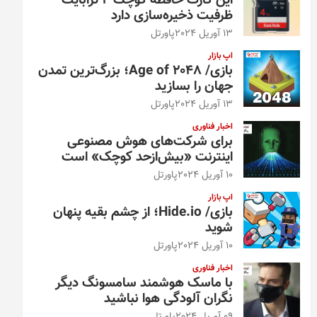
این کارت حافظه کوچک ۴ ترابایت
ظرفیت ذخیره‌سازی دارد
13 آوریل 2024
پاورتل
اپ بازار
بازی/ Age of 2048؛ بزرگ‌ترین تمدن
جهان را بسازید
13 آوریل 2024
پاورتل
اخبار فناوری
برای شرکت‌های هوش مصنوعی
اینترنت «بیش‌از‌حد کوچک» است
10 آوریل 2024
پاورتل
اپ بازار
بازی/ Hide.io؛ از چشم بقیه پنهان
شوید
10 آوریل 2024
پاورتل
اخبار فناوری
با ماسک هوشمند سامسونگ دیگر
نگران آلودگی هوا نباشید