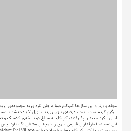
مجله پاورتل
/ این سال‌ها کپ‌کام دوباره جان تازه‌ای به مجموعه‌ی رز
سرگرم کرده است. ابتدا، عر
برای رزیدنت اویل ۷ بسازد. با این روند، آن‌ها تا حدودی توانسته‌اند تعادل میان نسخه‌های بازسازی‌شده و نسخه‌های جدید را حفظ کنند.
نام اصلی بازی چیست؟
اگرچه این قسمت با نام Village
رزیدنت اویل است، ن
بازی (VIII) معادل عدد ۸ در اعداد رومی است. تسویوشی ک
ترجیح سازندگان همان پسوند Village یا «د
عدد ۸ هم در نشان‌واره آن دیده می‌شود و صرفاً فقط نام واقعی بازی رزیدنت اویل ۸ نیست.
در واقعیت، اگر بخواهیم اصل ماجرا را نگاه کنیم، در باطن چندان تفاوتی
Resident Evil Village صدا بزنیم که البته به‌احتمال زیاد آن‌ها دلایلی را هم برای این کار داشته‌اند.
محصولات بخش فروشگاه