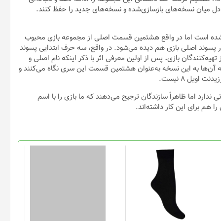
این
محصول
دارای
انواع
مختلفی
می
باشد.
گزینه
جوراب زنانه پریزن مدل مچی دو
عطر جیبی مردانه نایس پاپت
ربع DEN 120
مدل Sauvage Dior حجم 35
ها
میلی لیتر به همراه عطر جیبی
ممکن
مردانه نایس پاپت مدل Dunhill
Fresh
است
در
صفحه
محصول
انتخاب
شوند