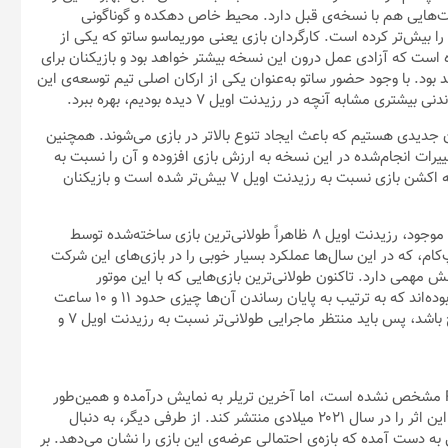
بازی‌سازی ساخته‌ شده‌اند، دو بازی دویل می کرای ۵ و رزیدنت اویل ۷ بوده‌اند که به ترتیب به پایان رساندن آن‌ها چیزی حدود ۱۱ و ۱۰ ساعت
طول می‌کشد. اگر این خبر که توسط Dusk Golem اعلام شده، صحیح باشد، پس باید منتظر ماجرایی طولانی‌تر نسبت به رزیدنت اویل ۷ و
هرچند هنوز تاریخ رسمی و دقیق عرضه‌ی بازی Resident Evil Village مشخص نشده است، اما آخرین تریلر به نمایش درآمده و همین‌طور
سایت رسمی بازی هر دو این نکته را ذکر کرده‌اند که کپ‌کام قصد دارد این اثر را در سال ۲۰۲۱ میلادی منتشر کند. از طرفی دیگر، به دنبال
 به دست آمده که بازه‌ی احتمالی عرضه‌ی این بازی را نشان می‌دهد. بر
اساس این اطلاعات، کپ‌کام قصد دارد جدیدترین نسخه‌ از مجموعه بازی رزیدنت اویل را در ماه آوریل ۲۰۲۱ منتشر کند. بااین‌حال، از آنجا که
انیم مطمئن باشیم و همچنین این احتمال وجود دارد که برنامه‌های
بازی Resident Evil Village تا به این لحظه فقط برای پلتفرم‌های پلی‌استیشن ۵، ایکس باکس سری ایکس/ اس و کامپیوتر معرفی شده
 منتشر نشده اما سازندگان بازی در مصاحبه‌ای که مدتی پیش انجام
داده بودند، احتمال این قضیه را به‌صورت کامل رد نکردند. یعنی شاید در آینده شاهد معرفی نسخه‌ی پلی‌استیشن ۴ و ایکس باکس وان هم
 فقط برای کنسول‌های نسل بعد و کامپیوتر عرضه خواهد شد.
هرچند نسخه‌ی قبلی از دستگاه واقعیت مجازی پلی‌استیشن وی آر پشتیبانی می‌کرد، اما هنوز مشخص نشده که آیا بازی Resident Evil
یبانی آن از این فناوری، می‌تواند جذابیت‌های خاص خودش را داشته باشد و