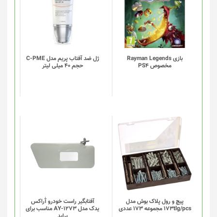
بازی Rayman Legends
ژل ضد آفتاب پریم مدل C-PME
مخصوص PS4
حجم 40 میلی لیتر
این
این
محصول
محصول
دارای
دارای
انواع
انواع
مختلفی
مختلفی
می
می
باشد.
باشد.
گزینه
گزینه
پیچ و رول پلاک بوش مدل
آفتابگیر راست خودرو آٰراکس
173tlg/pcs مجموعه 173 عددی
یدک مدل AY-1273 مناسب برای
ها
ها
پراید