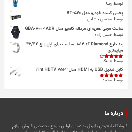
توسط رضا
پخش کننده خودرو مدل 520-BT
توسط محسن پاشایی
ساعت مچی عقربه‌ای مردانه کاسیو مدل GBA-800-1ADR
توسط حسن زاده
بند طرح Diamond کد i1012 مناسب برای اپل واچ 42/44
میلیمتری
توسط Sara
امتیاز
4
از 5
کابل تبدیل USB به HDMI مدل 3in1 HDTV 7562
توسط محمد
امتیاز
5
از
5
درباره ما
فروشگاه اینترنتی پاورتل به عنوان اولین مرجع تخصصی فروش لوازم