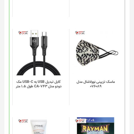
ماسک تزیینی نوولاشال مدل
کابل تبدیل USB به USB-C مک
076089
دودو مدل CA-743 طول 1.5 متر