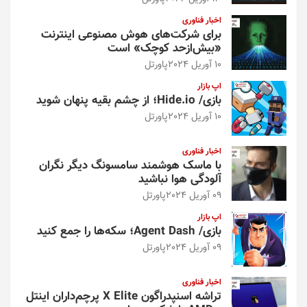
اخبار فناوری
برای شرکت‌های هوش مصنوعی اینترنت
«بیش‌از‌حد کوچک» است
10 آوریل 2024
پاورتل
اپ بازار
بازی/ Hide.io؛ از چشم بقیه پنهان شوید
10 آوریل 2024
پاورتل
اخبار فناوری
با ماسک هوشمند سامسونگ دیگر نگران
آلودگی هوا نباشید
09 آوریل 2024
پاورتل
اپ بازار
بازی/ Agent Dash؛ سکه‌ها را جمع کنید
09 آوریل 2024
پاورتل
اخبار فناوری
تراشه اسنپدراگون X Elite پرچم‌داران اینتل