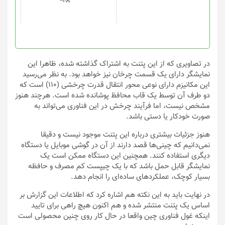
ممکن
ممکن
است
است
در
در
صفحه
صفحه
محصول
محصول
انتخاب
انتخاب
در تصاویری که از این پتنت به اشتراک گذاشته شده، ظاهرا این
شوند
شوند
نمایشگر دارای یک قسمت چرخان نیز خواهد بود. به نظر می‌رسید
این مکانیزم دارای نوعی محور انتقال قدرت چرخشی (110) است که
دو طرف آن توسط یک قاب محافظ پوشانده شده است. هرچند هنوز
مشخص نیست، اما فرآیند چرخش در این فناوری می‌تواند به
صورت خودکار یا دستی باشد.
هنوز جزئیات بیشتری درباره این پتنت موجود نیست و دقیقا
نمی‌دانیم که چینی‌ها قصد دارند از آن در گوشی موبایل یا دستگاه
دیگری استفاده کنند. همچنین این دستگاه ممکن است یک
نمایشگر قابل حمل باشد که با یک چیپست کم مصرف و حافظه
بسیار کوچک، عملکردهای ساده‌ای را انجام دهد.
در نهایت باید به این نکته هم اشاره کرد که اطلاعات این گزارش بر
اساس یک پتنت منتشر شده و هم اکنون هیچ راهی برای تایید
اینکه غول فناوری چین واقعا در حال کار روی چنین محصولی است