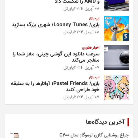
و AMD را شکست داد
08 آوریل 2024
پاورتل
اپ بازار
بازی/ Looney Tunes؛ شهری بزرگ بسازید
08 آوریل 2024
پاورتل
اخبار فناوری
سرعت دانلود این گوشی چینی، مغز شما را
منفجر می‌کند
07 آوریل 2024
پاورتل
اپ بازار
بازی/ Pastel Friends؛ آواتارها را به سلیقه
خود طراحی کنید
07 آوریل 2024
پاورتل
آخرین دیدگاه‌ها
چراغ روشنایی گازی لوموگاز مدل C200