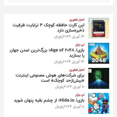
ت
ج
و
اخبار فناوری
این کارت حافظه کوچک ۴ ترابایت ظرفیت
ذخیره‌سازی دارد
13 آوریل 2024
پاورتل
اپ بازار
بازی/ Age of 2048؛ بزرگ‌ترین تمدن جهان
را بسازید
13 آوریل 2024
پاورتل
اخبار فناوری
برای شرکت‌های هوش مصنوعی اینترنت
«بیش‌از‌حد کوچک» است
10 آوریل 2024
پاورتل
اپ بازار
بازی/ Hide.io؛ از چشم بقیه پنهان شوید
10 آوریل 2024
پاورتل