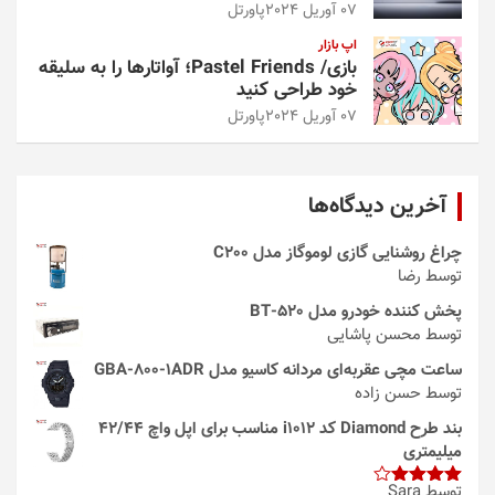
07 آوریل 2024
پاورتل
اپ بازار
بازی/ Pastel Friends؛ آواتارها را به سلیقه
خود طراحی کنید
07 آوریل 2024
پاورتل
آخرین دیدگاه‌ها
چراغ روشنایی گازی لوموگاز مدل C200
توسط رضا
پخش کننده خودرو مدل 520-BT
توسط محسن پاشایی
ساعت مچی عقربه‌ای مردانه کاسیو مدل GBA-800-1ADR
توسط حسن زاده
بند طرح Diamond کد i1012 مناسب برای اپل واچ 42/44
میلیمتری
توسط Sara