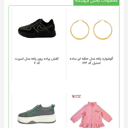
محصولات بخش فروشگاه
این
محصول
دارای
انواع
مختلفی
می
باشد.
گزینه
گوشواره زنانه مدل حلقه ای ساده
کفش پیاده روی زنانه مدل اسپرت
استیل کد 164
کد 6
ها
ممکن
است
در
صفحه
محصول
انتخاب
این
شوند
محصول
دارای
انواع
مختلفی