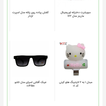
می
باشد.
گزینه
سویشرت دخترانه اوریجینال
کفش پیاده روی زنانه مدل اسپرت
مارینز مدل 162
لژدار
ها
ممکن
است
در
صفحه
محصول
انتخاب
شوند
مبدل 1 به 2 لایتنینگ هلو کیتی
عینک آفتابی اسپای مدل تاشو
کد 01
0041kn