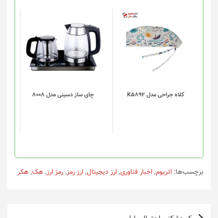
این
محصول
دارای
انواع
مختلفی
می
باشد.
گزینه
کلاه جراحی مدل K5892
چای ساز دسینی مدل 8008
ها
ممکن
است
در
صفحه
محصول
انتخاب
برچسب‌ها:
اتریوم
,
اخبار فناوری
,
ارز دیجیتال
,
ارز رمز
,
رمز ارز
,
هک
,
هکر
شوند
راهبری