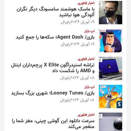
اخبار فناوری
با ماسک هوشمند سامسونگ دیگر نگران
آلودگی هوا نباشید
09 آوریل 2024
پاورتل
اپ بازار
بازی/ Agent Dash؛ سکه‌ها را جمع کنید
09 آوریل 2024
پاورتل
اخبار فناوری
تراشه اسنپدراگون X Elite پرچم‌داران اینتل
و AMD را شکست داد
08 آوریل 2024
پاورتل
اپ بازار
بازی/ Looney Tunes؛ شهری بزرگ بسازید
08 آوریل 2024
پاورتل
اخبار فناوری
سرعت دانلود این گوشی چینی، مغز شما را
منفجر می‌کند