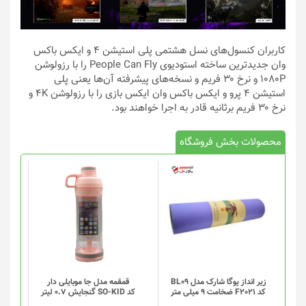
کاربران کنسول‌های نسل هشتمی پلی استیشن 4 و ایکس باکس
وان جدیدترین ساخته استودیوی People Can Fly را با رزولوشن
۱۰۸۰P و نرخ ۳۰ فریم و نسخه‌های پیشرفته آن‌ها یعنی پلی
استیشن 4 پرو و ایکس باکس وان ایکس بازی را با رزولوشن 4K و
نرخ ۳۰ فریم برثانیه قادر به اجرا خواهند بود.
محصولات بخش فروشگاه
این
محصول
دارای
انواع
مختلفی
می
باشد.
گزینه
زیر انداز یوگا شارک مدل BL09
قمقمه مدل جا موبایلی دار
کد F2021 ضخامت 9 میلی متر
کد SO-KID گنجایش 0.7 لیتر
ها