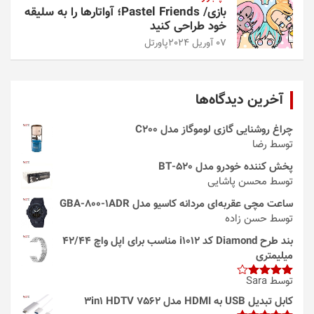
بازی/ Pastel Friends؛ آواتارها را به سلیقه
خود طراحی کنید
07 آوریل 2024
پاورتل
آخرین دیدگاه‌ها
چراغ روشنایی گازی لوموگاز مدل C200
توسط رضا
پخش کننده خودرو مدل 520-BT
توسط محسن پاشایی
ساعت مچی عقربه‌ای مردانه کاسیو مدل GBA-800-1ADR
توسط حسن زاده
بند طرح Diamond کد i1012 مناسب برای اپل واچ 42/44
میلیمتری
توسط Sara
امتیاز
4
از 5
کابل تبدیل USB به HDMI مدل 3in1 HDTV 7562