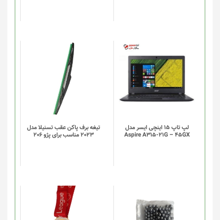
ممکن
است
در
صفحه
محصول
انتخاب
شوند
لپ تاپ 15 اینچی ایسر مدل
تیغه برف پاکن عقب تسنیلا مدل
Aspire A315-21G – 45GX
2023 مناسب برای پژو 206
این
این
محصول
محصول