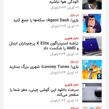
آلودگی هوا نباشید
09 آوریل 2024
پاورتل
اپ بازار
بازی/ Agent Dash؛ سکه‌ها را جمع کنید
09 آوریل 2024
پاورتل
اخبار فناوری
تراشه اسنپدراگون X Elite پرچم‌داران اینتل
و AMD را شکست داد
08 آوریل 2024
پاورتل
اپ بازار
بازی/ Looney Tunes؛ شهری بزرگ بسازید
08 آوریل 2024
پاورتل
اخبار فناوری
سرعت دانلود این گوشی چینی، مغز شما را
منفجر می‌کند
07 آوریل 2024
پاورتل
اپ بازار