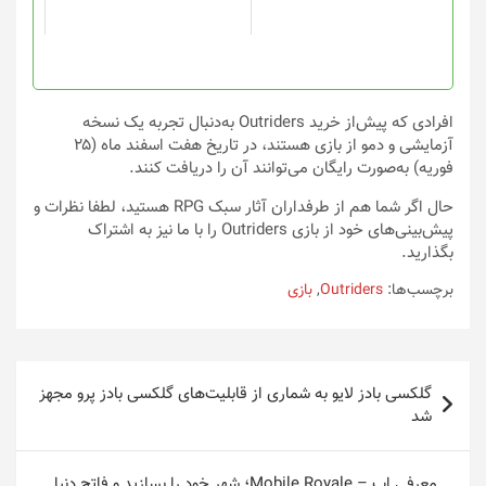
است
در
صفحه
محصول
انتخاب
افرادی که پیش‌از خرید Outriders به‌دنبال تجربه یک نسخه
شوند
آزمایشی و دمو از بازی هستند، در تاریخ هفت اسفند ماه (۲۵
فوریه) به‌صورت رایگان می‌توانند آن را دریافت کنند.
حال اگر شما هم از طرفداران آثار سبک RPG هستید، لطفا نظرات و
پیش‌بینی‌های خود از بازی Outriders را با ما نیز به اشتراک
بگذارید.
برچسب‌ها:
Outriders
,
بازی
راهبری
گلکسی بادز لایو به شماری از قابلیت‌های گلکسی بادز پرو مجهز
نوشته
شد
معرفی اپ – Mobile Royale؛ شهر خود را بسازید و فاتح دنیا