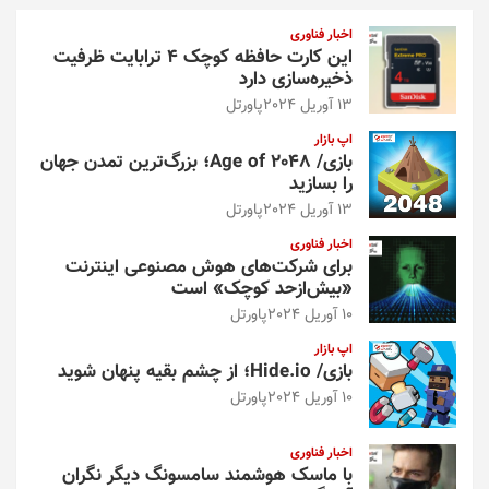
و
اخبار فناوری
این کارت حافظه کوچک ۴ ترابایت ظرفیت
ذخیره‌سازی دارد
13 آوریل 2024
پاورتل
اپ بازار
بازی/ Age of 2048؛ بزرگ‌ترین تمدن جهان
را بسازید
13 آوریل 2024
پاورتل
اخبار فناوری
برای شرکت‌های هوش مصنوعی اینترنت
«بیش‌از‌حد کوچک» است
10 آوریل 2024
پاورتل
اپ بازار
بازی/ Hide.io؛ از چشم بقیه پنهان شوید
10 آوریل 2024
پاورتل
اخبار فناوری
با ماسک هوشمند سامسونگ دیگر نگران