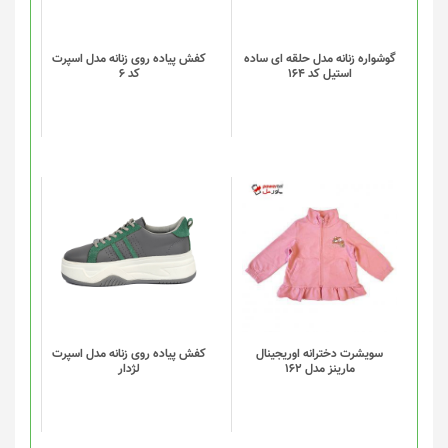
می
باشد.
گزینه
گوشواره زنانه مدل حلقه ای ساده
کفش پیاده روی زنانه مدل اسپرت
استیل کد 164
کد 6
ها
ممکن
است
در
صفحه
محصول
انتخاب
این
شوند
محصول
دارای
انواع
مختلفی
می
باشد.
گزینه
سویشرت دخترانه اوریجینال
کفش پیاده روی زنانه مدل اسپرت
مارینز مدل 162
لژدار
ها
ممکن
است
در