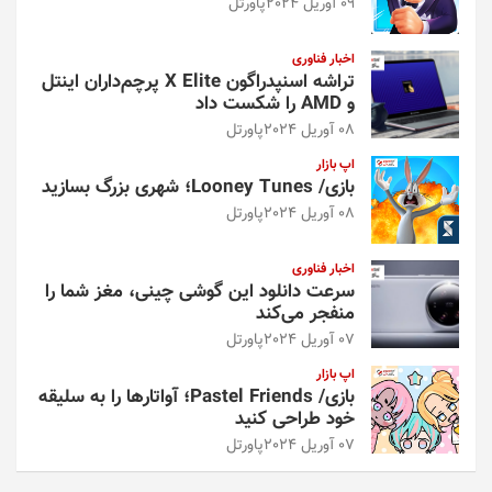
09 آوریل 2024
پاورتل
اخبار فناوری
تراشه اسنپدراگون X Elite پرچم‌داران اینتل
و AMD را شکست داد
08 آوریل 2024
پاورتل
اپ بازار
بازی/ Looney Tunes؛ شهری بزرگ بسازید
08 آوریل 2024
پاورتل
اخبار فناوری
سرعت دانلود این گوشی چینی، مغز شما را
منفجر می‌کند
07 آوریل 2024
پاورتل
اپ بازار
بازی/ Pastel Friends؛ آواتارها را به سلیقه
خود طراحی کنید
07 آوریل 2024
پاورتل