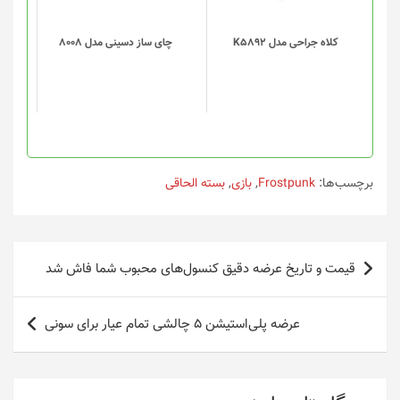
می
باشد.
گزینه
کلاه جراحی مدل K5892
چای ساز دسینی مدل 8008
ها
ممکن
است
در
صفحه
محصول
انتخاب
برچسب‌ها:
Frostpunk
,
بازی
,
بسته الحاقی
شوند
راهبری
قیمت و تاریخ‌ عرضه‌ دقیق کنسول‌های محبوب شما فاش شد
نوشته
عرضه‌ پلی‌استیشن ۵ چالشی تمام عیار برای سونی