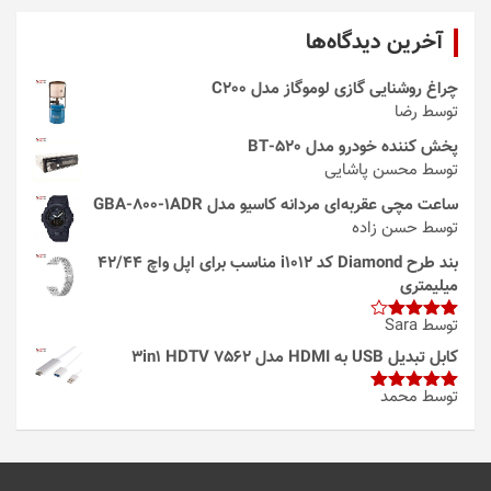
آخرین دیدگاه‌ها
چراغ روشنایی گازی لوموگاز مدل C200
توسط رضا
پخش کننده خودرو مدل 520-BT
توسط محسن پاشایی
ساعت مچی عقربه‌ای مردانه کاسیو مدل GBA-800-1ADR
توسط حسن زاده
بند طرح Diamond کد i1012 مناسب برای اپل واچ 42/44
میلیمتری
توسط Sara
امتیاز
4
از 5
کابل تبدیل USB به HDMI مدل 3in1 HDTV 7562
توسط محمد
امتیاز
5
از
5