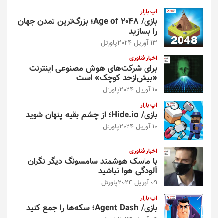
اپ بازار
بازی/ Age of 2048؛ بزرگ‌ترین تمدن جهان
را بسازید
13 آوریل 2024
پاورتل
اخبار فناوری
برای شرکت‌های هوش مصنوعی اینترنت
«بیش‌از‌حد کوچک» است
10 آوریل 2024
پاورتل
اپ بازار
بازی/ Hide.io؛ از چشم بقیه پنهان شوید
10 آوریل 2024
پاورتل
اخبار فناوری
با ماسک هوشمند سامسونگ دیگر نگران
آلودگی هوا نباشید
09 آوریل 2024
پاورتل
اپ بازار
بازی/ Agent Dash؛ سکه‌ها را جمع کنید