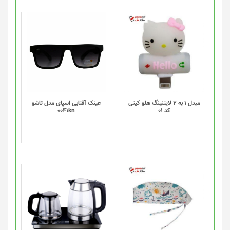
صفحه
محصول
انتخاب
شوند
مبدل 1 به 2 لایتنینگ هلو کیتی
عینک آفتابی اسپای مدل تاشو
کد 01
0041kn
این
محصول
دارای
انواع
مختلفی