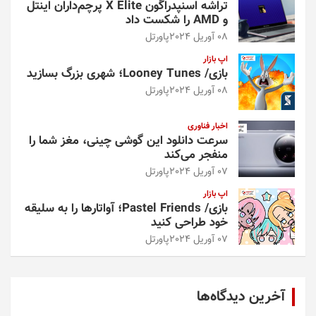
تراشه اسنپدراگون X Elite پرچم‌داران اینتل
و AMD را شکست داد
08 آوریل 2024
پاورتل
اپ بازار
بازی/ Looney Tunes؛ شهری بزرگ بسازید
08 آوریل 2024
پاورتل
اخبار فناوری
سرعت دانلود این گوشی چینی، مغز شما را
منفجر می‌کند
07 آوریل 2024
پاورتل
اپ بازار
بازی/ Pastel Friends؛ آواتارها را به سلیقه
خود طراحی کنید
07 آوریل 2024
پاورتل
آخرین دیدگاه‌ها