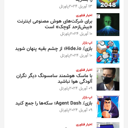
13 آوریل 2024
پاورتل
اخبار فناوری
برای شرکت‌های هوش مصنوعی اینترنت
«بیش‌از‌حد کوچک» است
10 آوریل 2024
پاورتل
اپ بازار
بازی/ Hide.io؛ از چشم بقیه پنهان شوید
10 آوریل 2024
پاورتل
اخبار فناوری
با ماسک هوشمند سامسونگ دیگر نگران
آلودگی هوا نباشید
09 آوریل 2024
پاورتل
اپ بازار
بازی/ Agent Dash؛ سکه‌ها را جمع کنید
09 آوریل 2024
پاورتل
اخبار فناوری