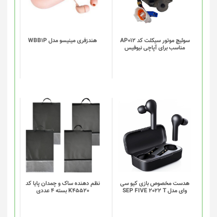
سوئیچ موتور سیکلت کد AP012
هندزفری مینیسو مدل WBB1P
مناسب برای آپاچی نیوفیس
این
این
محصول
محصول
دارای
دارای
انواع
انواع
مختلفی
مختلفی
می
می
باشد.
باشد.
گزینه
گزینه
هدست مخصوص بازی کیو سی
نظم دهنده ساک و چمدان پایا کد
وای مدل SEP FIVE 2022 T
K45520 بسته 4 عددی
ها
ها
ممکن
ممکن
است
است