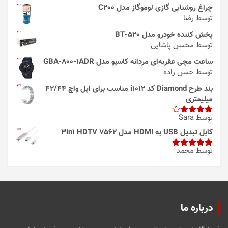
چراغ روشنایی گازی لوموگاز مدل C200
توسط رضا
پخش کننده خودرو مدل 520-BT
توسط محسن پاشایی
ساعت مچی عقربه‌ای مردانه کاسیو مدل GBA-800-1ADR
توسط حسن زاده
بند طرح Diamond کد i1012 مناسب برای اپل واچ 42/44
میلیمتری
توسط Sara
امتیاز
4
از 5
کابل تبدیل USB به HDMI مدل 3in1 HDTV 7562
توسط محمد
امتیاز
5
از
5
درباره ما