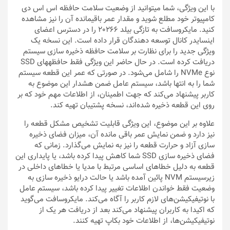
با این ویژگی، شما می‎توانید از وضعیت سلامت حافظه اس اس دی
کامپیوتر خود مطلع شوید و مقدار عمر باقیمانده آن را نیز مشاهده
کنید. مایکروسافت به تازگی بیلد 20266 را در دسترس اعضای
اینسایدر کانال توسعه دهندگان قرار داده است. این نسخه یک
ویژگی جدید را برای نظارت بر سلامت حافظه ذخیره سازی سیستم
دریافت کرده است. در حال حاضر این ویژگی فقط حافظه‎های SSD
نوع NVMe را شامل می‌شود. در صورتی که عمر این قطعه سیستم
شما را به انتها باشد، سیستم عامل ضمن هشدار این موضوع به
کاربر پیشنهاد می‌کند که جهت اطمینان، از اطلاعات مهم خود که بر
روی این قطعه ذخیره شده‌اند، نسخه پشتیبان تهیه کند.
علاوه بر این موضوع، این ویژگی قابلیت تشخیص مشکل قطعه را
نیز دارد و ضمن نمایش عمر باقی مانده آن، میزان فضای ذخیره
سازی آزاد و حرارت قطعه را نیز به نمایش می‌گذارد. زمانی که
فضای ذخیره سازی SSD شما کاهش پیدا کرده باشد، یا پایداری این
قطعه به دلیل خطاهای اساسی مرتبط با مدیا یا خطاهای داخلی در
زیرسیستم NVM پائین آمده باشد یا حالت درایو ذخیره سازی به
وضعیت فقط خواندن اطلاعات تغییر پیدا کرده باشد، سیستم عامل
با نوتیفیکیشن‌های لازم کاربر را آگاه می‌کند. مایکروسافت می‌گوید
که اکیدا به کاربران پیشنهاد می‌کند بعد از دریافت هر یک از
نوتیفیکیشن‌ها، از اطلاعات خود بکاپ تهیه کنند.