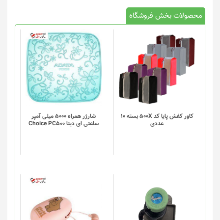
محصولات بخش فروشگاه
کاور کفش پایا کد 500X بسته 10
شارژر همراه 5000 میلی آمپر
عددی
ساعتی ای دیتا Choice PC500