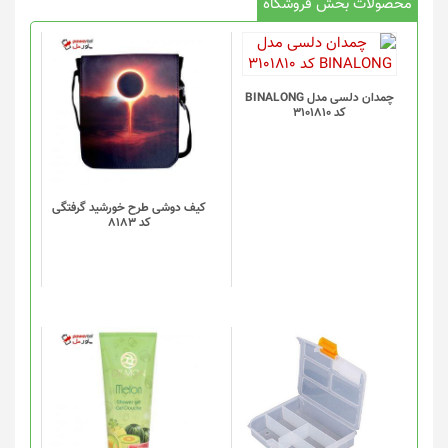
محصولات بخش فروشگاه
چمدان دلسی مدل BINALONG
کد 3101810
کیف دوشی طرح خورشید گرفتگی
کد 8183
این
محصول
دارای
انواع
مختلفی