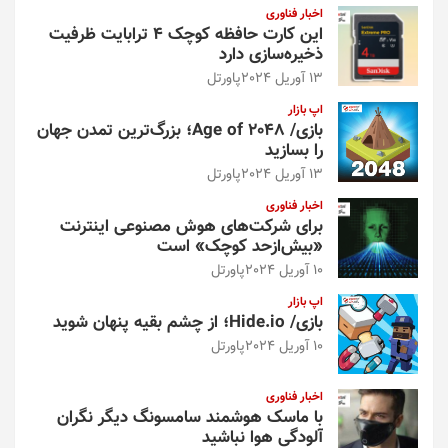
اخبار فناوری
این کارت حافظه کوچک ۴ ترابایت ظرفیت
ذخیره‌سازی دارد
13 آوریل 2024
پاورتل
اپ بازار
بازی/ Age of 2048؛ بزرگ‌ترین تمدن جهان
را بسازید
13 آوریل 2024
پاورتل
اخبار فناوری
برای شرکت‌های هوش مصنوعی اینترنت
«بیش‌از‌حد کوچک» است
10 آوریل 2024
پاورتل
اپ بازار
بازی/ Hide.io؛ از چشم بقیه پنهان شوید
10 آوریل 2024
پاورتل
اخبار فناوری
با ماسک هوشمند سامسونگ دیگر نگران
آلودگی هوا نباشید