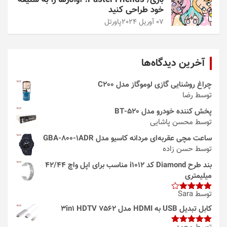
خود طراحی کنید
07 آوریل 2024
پاورتل
آخرین دیدگاه‌ها
چراغ روشنایی گازی لوموگاز مدل C200
توسط رضا
پخش کننده خودرو مدل 520-BT
توسط محسن پاشایی
ساعت مچی عقربه‌ای مردانه کاسیو مدل GBA-800-1ADR
توسط حسن زاده
بند طرح Diamond کد i1012 مناسب برای اپل واچ 42/44
میلیمتری
توسط Sara
امتیاز
4
از 5
کابل تبدیل USB به HDMI مدل 3in1 HDTV 7562