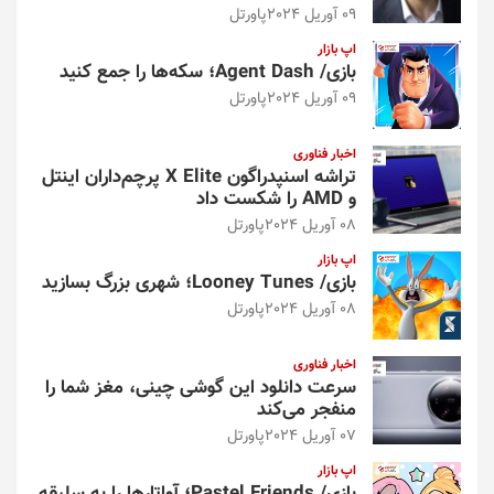
09 آوریل 2024
پاورتل
اپ بازار
بازی/ Agent Dash؛ سکه‌ها را جمع کنید
09 آوریل 2024
پاورتل
اخبار فناوری
تراشه اسنپدراگون X Elite پرچم‌داران اینتل
و AMD را شکست داد
08 آوریل 2024
پاورتل
اپ بازار
بازی/ Looney Tunes؛ شهری بزرگ بسازید
08 آوریل 2024
پاورتل
اخبار فناوری
سرعت دانلود این گوشی چینی، مغز شما را
منفجر می‌کند
07 آوریل 2024
پاورتل
اپ بازار
بازی/ Pastel Friends؛ آواتارها را به سلیقه