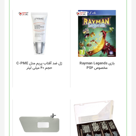
بازی Rayman Legends
ژل ضد آفتاب پریم مدل C-PME
مخصوص PS4
حجم 40 میلی لیتر
این
این
محصول
محصول
دارای
دارای
انواع
انواع
مختلفی
مختلفی