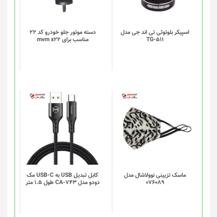
اسپیکر بلوتوثی تی اند جی مدل
دسته موتور جلو خودرو کد 22
TG-511
مناسب برای mvm x22
ماسک تزیینی نوولاشال مدل
کابل تبدیل USB به USB-C مک
076089
دودو مدل CA-743 طول 1.5 متر