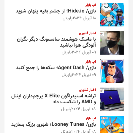
اپ بازار
بازی/ Hide.io؛ از چشم بقیه پنهان شوید
10 آوریل 2024
پاورتل
اخبار فناوری
با ماسک هوشمند سامسونگ دیگر نگران
آلودگی هوا نباشید
09 آوریل 2024
پاورتل
اپ بازار
بازی/ Agent Dash؛ سکه‌ها را جمع کنید
09 آوریل 2024
پاورتل
اخبار فناوری
تراشه اسنپدراگون X Elite پرچم‌داران اینتل
و AMD را شکست داد
08 آوریل 2024
پاورتل
اپ بازار
بازی/ Looney Tunes؛ شهری بزرگ بسازید
08 آوریل 2024
پاورتل