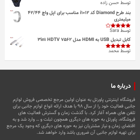
توسط حسن زاده
بند طرح Diamond کد i1012 مناسب برای اپل واچ 42/44
میلیمتری
توسط Sara
امتیاز
4
از 5
کابل تبدیل USB به HDMI مدل 3in1 HDTV 7562
توسط محمد
امتیاز
5
از
5
درباره ما
فروشگاه اینترنتی پاورتل به عنوان اولین مرجع تخصصی فروش لوازم
جانبی فعالیت خود را از سال ۹۸ با هدف ارائه انواع لوازم جانبی برای
تلفن های همراه آغاز کرد. با گذشت زمان و گسترش فعالیت های
فروشگاه، پاورتل به حوزه های دیگری همچون تبلت و … وارد شد و به
اقتضای زمان و نیاز مشتریان نیز به حوزه های دیگری که وجود یک مرجع
برای تهیه لوازم جانبی آن ضروری باشد وارد خواهد شد.