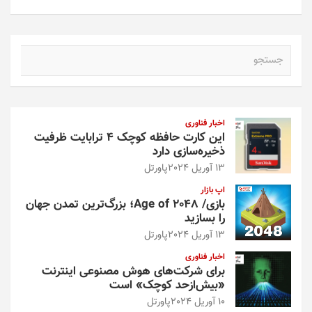
ج
س
ت
ج
و
اخبار فناوری
این کارت حافظه کوچک ۴ ترابایت ظرفیت
ذخیره‌سازی دارد
13 آوریل 2024
پاورتل
اپ بازار
بازی/ Age of 2048؛ بزرگ‌ترین تمدن جهان
را بسازید
13 آوریل 2024
پاورتل
اخبار فناوری
برای شرکت‌های هوش مصنوعی اینترنت
«بیش‌از‌حد کوچک» است
10 آوریل 2024
پاورتل