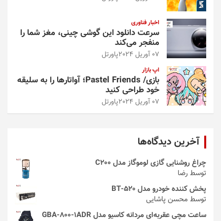
اخبار فناوری
سرعت دانلود این گوشی چینی، مغز شما را
منفجر می‌کند
07 آوریل 2024
پاورتل
اپ بازار
بازی/ Pastel Friends؛ آواتارها را به سلیقه
خود طراحی کنید
07 آوریل 2024
پاورتل
آخرین دیدگاه‌ها
چراغ روشنایی گازی لوموگاز مدل C200
توسط رضا
پخش کننده خودرو مدل 520-BT
توسط محسن پاشایی
ساعت مچی عقربه‌ای مردانه کاسیو مدل GBA-800-1ADR