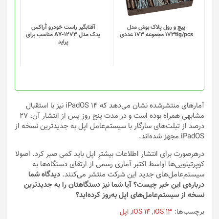
می
می
باشد.
باشد.
گزینه
گزینه
پیچ و رول پلاک بوش مدل
آفتابگیر راست خودرو آٰراکس
173tlg/pcs مجموعه 173 عددی
یدک مدل AY-1273 مناسب برای
ها
ها
پراید
ممکن
ممکن
است
است
در
در
صفحه
صفحه
محصول
محصول
انتخاب
انتخاب
آمارهای منتشرشده نشان می‌دهد که iPadOS 14 نیز با استقبال
شوند
شوند
مشابهی همراه بوده است و در مدت پنج روز پس از انتشار آن، ۲۷
درصد از تبلت‌های سازگار با سیستم‌عامل اپل به جدیدترین نسخه از
iPadOS مجهز شده‌اند.
درهرصورت برای انتشار اطلاعات بیشترِ اپل باید کمی صبر کرد. اصولا
کوپرتینویی‌ها اواسط اکتبر آماری رسمی از ارتقای دستگاه‌ها به
سیستم‌عامل‌های جدید این شرکت منتشر می‌کنند.
دیدگاه شما
درباره‌ی این خبر چیست؟ آیا شما نیز دستگاهتان را به جدیدترین
نسخه از سیستم‌عامل‌های اپل به‌روز کرده‌اید؟
برچسب‌ها:
iOS 13
,
iOS 14
,
اپل