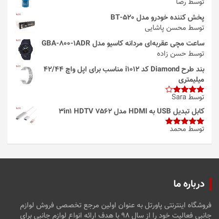
توسط رضا
پخش کننده خودرو مدل 520-BT
توسط محسن پاشایی
ساعت مچی عقربه‌ای مردانه کاسیو مدل GBA-800-1ADR
توسط حسن زاده
بند طرح Diamond کد i1012 مناسب برای اپل واچ 42/44
میلیمتری
توسط Sara
امتیاز
4
از 5
کابل تبدیل USB به HDMI مدل 3in1 HDTV 7562
توسط محمد
امتیاز
5
از
5
درباره ما
فروشگاه اینترنتی پاورتل به عنوان اولین مرجع تخصصی فروش لوازم
جانبی فعالیت خود را از سال ۹۸ با هدف ارائه انواع لوازم جانبی برای