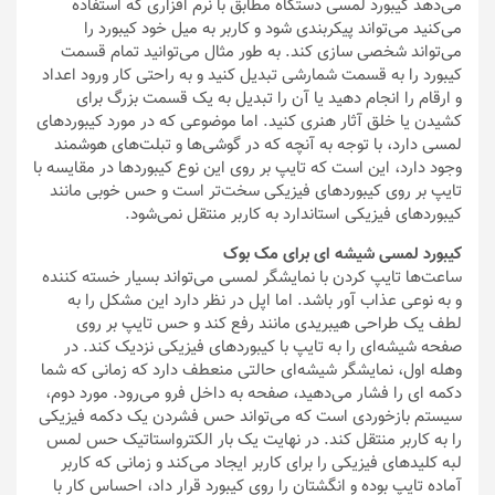
می‌دهد کیبورد لمسی دستگاه مطابق با نرم افزاری که استفاده
می‌کنید می‌تواند پیکربندی شود و کاربر به میل خود کیبورد را
می‌تواند شخصی سازی کند. به طور مثال می‌توانید تمام قسمت
کیبورد را به قسمت شمارشی تبدیل کنید و به راحتی کار ورود اعداد
و ارقام را انجام دهید یا آن را تبدیل به یک قسمت بزرگ برای
کشیدن یا خلق آثار هنری کنید. اما موضوعی که در مورد کیبوردهای
لمسی دارد، با توجه به آنچه که در گوشی‌ها و تبلت‌های هوشمند
وجود دارد، این است که تایپ بر روی این نوع کیبوردها در مقایسه با
تایپ بر روی کیبوردهای فیزیکی سخت‌تر است و حس خوبی مانند
کیبوردهای فیزیکی استاندارد به کاربر منتقل نمی‌شود.
کیبورد لمسی شیشه ای برای مک بوک
ساعت‌ها تایپ کردن با نمایشگر لمسی می‌تواند بسیار خسته کننده
و به نوعی عذاب آور باشد. اما اپل در نظر دارد این مشکل را به
لطف یک طراحی هیبریدی مانند رفع کند و حس تایپ بر روی
صفحه شیشه‌ای را به تایپ با کیبوردهای فیزیکی نزدیک کند. در
وهله اول، نمایشگر شیشه‌ای حالتی منعطف دارد که زمانی که شما
دکمه ای را فشار می‌دهید، صفحه به داخل فرو می‌رود. مورد دوم،
سیستم بازخوردی است که می‌تواند حس فشردن یک دکمه فیزیکی
را به کاربر منتقل کند. در نهایت یک بار الکترواستاتیک حس لمس
لبه کلیدهای فیزیکی را برای کاربر ایجاد می‌کند و زمانی که کاربر
آماده تایپ بوده و انگشتان را روی کیبورد قرار داد، احساس کار با