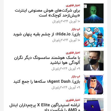
اخبار فناوری
برای شرکت‌های هوش مصنوعی اینترنت
«بیش‌از‌حد کوچک» است
10 آوریل 2024
پاورتل
اپ بازار
بازی/ Hide.io؛ از چشم بقیه پنهان شوید
10 آوریل 2024
پاورتل
اخبار فناوری
با ماسک هوشمند سامسونگ دیگر نگران
آلودگی هوا نباشید
09 آوریل 2024
پاورتل
اپ بازار
بازی/ Agent Dash؛ سکه‌ها را جمع کنید
09 آوریل 2024
پاورتل
اخبار فناوری
تراشه اسنپدراگون X Elite پرچم‌داران اینتل
و AMD را شکست داد