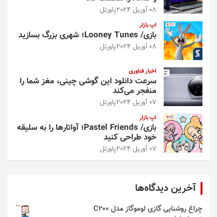
08 آوریل 2024
پاورتل
اپ بازار
بازی/ Looney Tunes؛ شهری بزرگ بسازید
08 آوریل 2024
پاورتل
اخبار فناوری
سرعت دانلود این گوشی چینی، مغز شما را
منفجر می‌کند
07 آوریل 2024
پاورتل
اپ بازار
بازی/ Pastel Friends؛ آواتارها را به سلیقه
خود طراحی کنید
07 آوریل 2024
پاورتل
آخرین دیدگاه‌ها
چراغ روشنایی گازی لوموگاز مدل C200