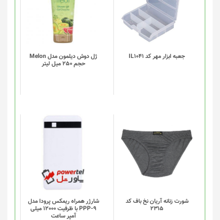
دارای
انواع
مختلفی
می
باشد.
گزینه
جعبه ابزار مهر کد IL1041
ژل دوش دیلمون مدل Melon
حجم 250 میل لیتر
ها
ممکن
است
در
صفحه
محصول
انتخاب
این
شوند
محصول
دارای
انواع
مختلفی
می
باشد.
گزینه
شورت زنانه آریان نخ باف کد
شارژر همراه ریمکس پرودا مدل
2315
PPP-9 با ظرفیت 12000 میلی
ها
آمپر ساعت