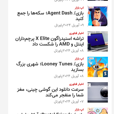
09 آوریل 2024
پاورتل
اپ بازار
بازی/ Agent Dash؛ سکه‌ها را جمع
کنید
09 آوریل 2024
پاورتل
اخبار فناوری
تراشه اسنپدراگون X Elite پرچم‌داران
اینتل و AMD را شکست داد
08 آوریل 2024
پاورتل
اپ بازار
بازی/ Looney Tunes؛ شهری بزرگ
بسازید
08 آوریل 2024
پاورتل
اخبار فناوری
سرعت دانلود این گوشی چینی، مغز
شما را منفجر می‌کند
07 آوریل 2024
پاورتل
اپ بازار