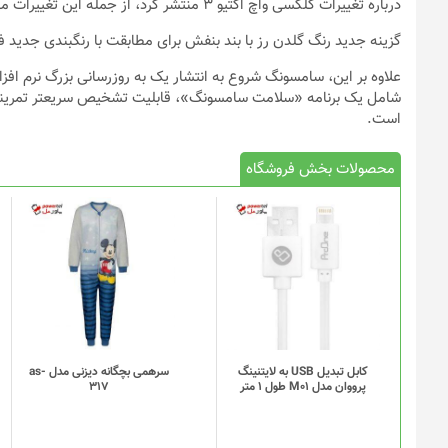
درباره تغییرات گلکسی واچ اکتیو ۳ منتشر کرد، از جمله این تغییرات می‌توان به گزینه رنگ‌های جدید اشاره کرد.
گزینه جدید رنگ گلدن رز با بند بنفش برای مطابقت با رنگبندی جدید فانتوم ویولت سر
شامل یک برنامه «سلامت سامسونگ»، قابلیت تشخیص سریعتر تمرینات ور
است.
محصولات بخش فروشگاه
کابل تبدیل USB به لایتنینگ
سرهمی بچگانه دیزنی مدل as-
پرووان مدل M01 طول 1 متر
317