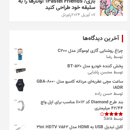
بازی/ Pastel Friends؛ آواتارها را به
سلیقه خود طراحی کنید
07 آوریل 2024
پاورتل
آخرین دیدگاه‌ها
چراغ روشنایی گازی لوموگاز مدل C200
توسط رضا
پخش کننده خودرو مدل 520-BT
توسط محسن پاشایی
ساعت مچی عقربه‌ای مردانه کاسیو مدل GBA-800-
1ADR
توسط حسن زاده
بند طرح Diamond کد i1012 مناسب برای اپل واچ
42/44 میلیمتری
توسط Sara
امتیاز
4
از 5
کابل تبدیل USB به HDMI مدل 3in1 HDTV 7562