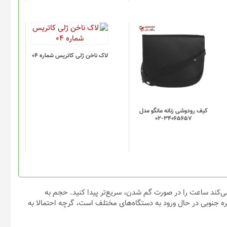
لاک ناخن ژلی کاتریس شماره 04
کیف رودوشی زنانه مانگو مدل
34065657-02
SmartThi است که به شما کمک می‌کند ساعت را در صورت گم شدن، سریع‌تر پیدا کنید. حجم به
ر در کانادا و کره جنوبی در حال ورود به دستگاه‌های مختلف است، گرچه احتمالا به