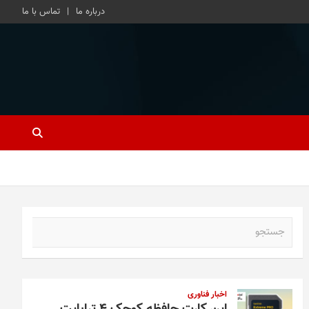
درباره ما
تماس با ما
ج
س
ت
ج
و
اخبار فناوری