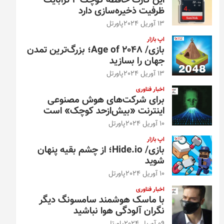
این کارت حافظه کوچک ۴ ترابایت
ظرفیت ذخیره‌سازی دارد
13 آوریل 2024
پاورتل
اپ بازار
بازی/ Age of 2048؛ بزرگ‌ترین تمدن
جهان را بسازید
13 آوریل 2024
پاورتل
اخبار فناوری
برای شرکت‌های هوش مصنوعی
اینترنت «بیش‌از‌حد کوچک» است
10 آوریل 2024
پاورتل
اپ بازار
بازی/ Hide.io؛ از چشم بقیه پنهان
شوید
10 آوریل 2024
پاورتل
اخبار فناوری
با ماسک هوشمند سامسونگ دیگر
نگران آلودگی هوا نباشید