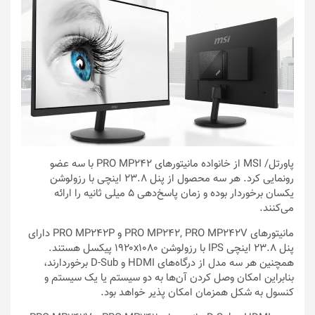
پاورتل
/ MSI از خانواده مانیتورهای PRO MP242 با سه عضو
رونمایی کرد. هر سه محصول از پنل ۲۳.۸ اینچی با رزولوشن
یکسان برخوردار بوده و زمان پاسخ‌دهی ۵ میلی ثانیه را ارائه
می‌کنند.
مانیتورهای PRO MP242, PRO MP242V و PRO MP242P دارای
پنل ۲۳.۸ اینچی IPS با رزولوشن ۱۹۲۰x۱۰۸۰ پیکسل هستند.
همچنین هر سه مدل از درگاه‌های HDMI و D-Sub برخوردارند،
بنابراین امکان وصل کردن آن‌ها به دو سیستم یا یک سیستم و
کنسول به شکل همزمان امکان پذیر خواهد بود.