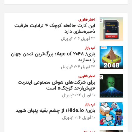
ت
ج
و
اخبار فناوری
این کارت حافظه کوچک ۴ ترابایت ظرفیت
ذخیره‌سازی دارد
13 آوریل 2024
پاورتل
اپ بازار
بازی/ Age of 2048؛ بزرگ‌ترین تمدن جهان
را بسازید
13 آوریل 2024
پاورتل
اخبار فناوری
برای شرکت‌های هوش مصنوعی اینترنت
«بیش‌از‌حد کوچک» است
10 آوریل 2024
پاورتل
اپ بازار
بازی/ Hide.io؛ از چشم بقیه پنهان شوید
10 آوریل 2024
پاورتل