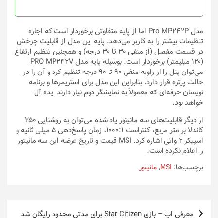
صفحه
صفحه
محصول
محصول
انتخاب
انتخاب
مدل Pro MP242P اما از پایه متفاوتی برخوردار است که اجازه
شوند
شوند
تنظیمات بیشتر را به کاربر می‌دهد. پایه این مدل از قابلیت چرخش
در قسمت مفصل (از منفی ۳۰ تا ۳۰ درجه) و همچنین تنظیم ارتفاع
(۱۲۰ میلیمتر) برخوردار است. بوسیله پایه مدل PRO MP242V
می‌توان پنل را از زاویه منفی ۹۰ تا ۹۰ درجه تنظیم کرد و آن را در
حالت پرتره قرار دارد، بنابراین این مدل برای استریمرها و برنامه
نویسان حرفه‌ای که معمولاً به نمایشگر دوم نیاز دارند ایده آل
خواهد بود.
از دیگر قابلیت‌های سه مانیتور یاد شده می‌توان به روشنایی ۲۵۰
کاندلا بر متر مربع، کنتراست ۱۰۰۰:۱، زمان پاسخ‌دهی ۵ میلی ثانیه و
اسپیکر ۲ واتی اشاره کرد. MSI قیمت و تاریخ عرضه این سه مانیتور
را اعلام نکرده است.
برچسب‌ها:
MSI
,
مانیتور
راهبری
معرفی اپ – بازی Star Citizen برای مدتی محدود رایگان شد‌‌‌‌‌‌‌