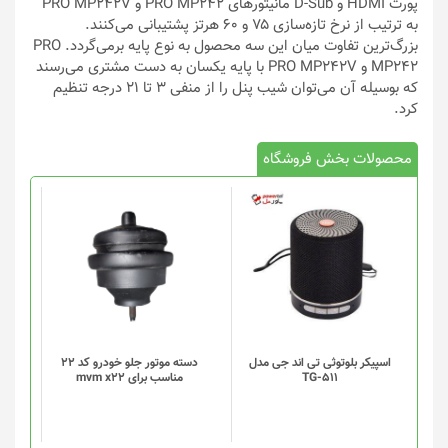
پورت HDMI و D-Sub مانیتورهای PRO MP242 و PRO MP242V
به ترتیب از نرخ تازه‌سازی ۷۵ و ۶۰ هرتز پشتیبانی می‌کنند.
بزرگ‌ترین تفاوت میان این سه محصول به نوع پایه برمی‌گردد. PRO
MP242 و PRO MP242V با پایه یکسان به دست مشتری می‌رسند
که بوسیله آن می‌توان شیب پنل را از منفی ۳ تا ۲۱ درجه تنظیم
کرد.
محصولات بخش فروشگاه
اسپیکر بلوتوثی تی اند جی مدل
دسته موتور جلو خودرو کد 22
TG-511
مناسب برای mvm x22