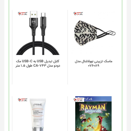
ماسک تزیینی نوولاشال مدل
کابل تبدیل USB به USB-C مک
076089
دودو مدل CA-743 طول 1.5 متر