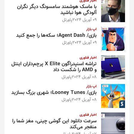
اخبار فناوری
با ماسک هوشمند سامسونگ دیگر نگران
آلودگی هوا نباشید
09 آوریل 2024
پاورتل
اپ بازار
بازی/ Agent Dash؛ سکه‌ها را جمع کنید
09 آوریل 2024
پاورتل
اخبار فناوری
تراشه اسنپدراگون X Elite پرچم‌داران اینتل
و AMD را شکست داد
08 آوریل 2024
پاورتل
اپ بازار
بازی/ Looney Tunes؛ شهری بزرگ بسازید
08 آوریل 2024
پاورتل
اخبار فناوری
سرعت دانلود این گوشی چینی، مغز شما را
منفجر می‌کند