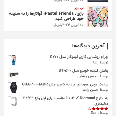
07 آوریل 2024
پاورتل
اپ بازار
بازی/ Pastel Friends؛ آواتارها را به سلیقه
خود طراحی کنید
07 آوریل 2024
پاورتل
آخرین دیدگاه‌ها
چراغ روشنایی گازی لوموگاز مدل C200
توسط رضا
پخش کننده خودرو مدل 520-BT
توسط محسن پاشایی
ساعت مچی عقربه‌ای مردانه کاسیو مدل GBA-800-1ADR
توسط حسن زاده
بند طرح Diamond کد i1012 مناسب برای اپل واچ 42/44
میلیمتری
توسط Sara
امتیاز
4