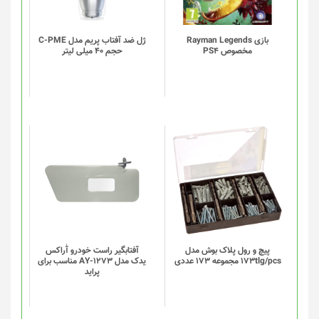
بازی Rayman Legends
ژل ضد آفتاب پریم مدل C-PME
مخصوص PS4
حجم 40 میلی لیتر
این
این
محصول
محصول
دارای
دارای
انواع
انواع
مختلفی
مختلفی
می
می
باشد.
باشد.
گزینه
گزینه
پیچ و رول پلاک بوش مدل
آفتابگیر راست خودرو آٰراکس
173tlg/pcs مجموعه 173 عددی
یدک مدل AY-1273 مناسب برای
ها
ها
پراید
ممکن
ممکن
است
است
در
در