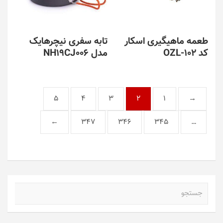
طعمه ماهیگیری اسکار
تابه سفری نیچرهایک
کد OZL-102
مدل NH19CJ006
5
4
3
2
1
→
←
347
346
345
…
ج
س
ت
ج