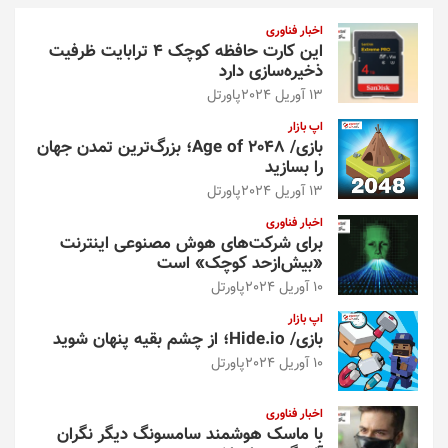
و
اخبار فناوری
این کارت حافظه کوچک ۴ ترابایت ظرفیت
ذخیره‌سازی دارد
13 آوریل 2024
پاورتل
اپ بازار
بازی/ Age of 2048؛ بزرگ‌ترین تمدن جهان
را بسازید
13 آوریل 2024
پاورتل
اخبار فناوری
برای شرکت‌های هوش مصنوعی اینترنت
«بیش‌از‌حد کوچک» است
10 آوریل 2024
پاورتل
اپ بازار
بازی/ Hide.io؛ از چشم بقیه پنهان شوید
10 آوریل 2024
پاورتل
اخبار فناوری
با ماسک هوشمند سامسونگ دیگر نگران