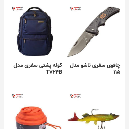
محصول
دارای
انواع
مختلفی
می
باشد.
گزینه
ها
ممکن
است
در
چاقوی سفری تاشو مدل
کوله پشتی سفری مدل
صفحه
T724B
115
محصول
انتخاب
شوند