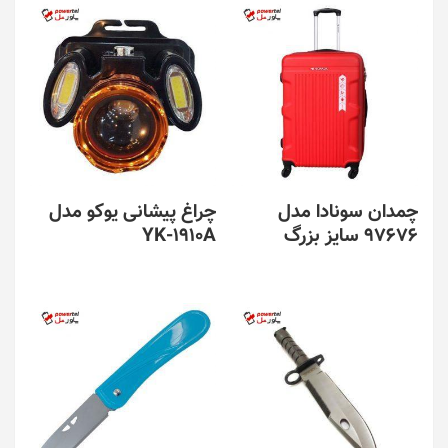
چمدان سونادا مدل
چراغ پیشانی یوکو مدل
97676 سایز بزرگ
YK-1910A