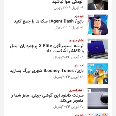
آلودگی هوا نباشید
09 آوریل 2024
پاورتل
اپ بازار
بازی/ Agent Dash؛ سکه‌ها را جمع کنید
09 آوریل 2024
پاورتل
اخبار فناوری
تراشه اسنپدراگون X Elite پرچم‌داران اینتل
و AMD را شکست داد
08 آوریل 2024
پاورتل
اپ بازار
بازی/ Looney Tunes؛ شهری بزرگ بسازید
08 آوریل 2024
پاورتل
اخبار فناوری
سرعت دانلود این گوشی چینی، مغز شما را
منفجر می‌کند
07 آوریل 2024
پاورتل
اپ بازار