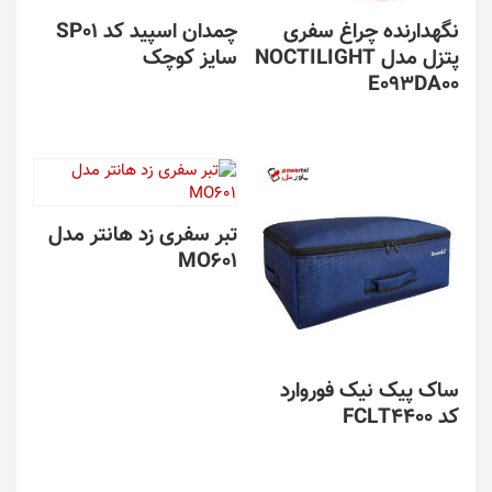
نگهدارنده چراغ سفری
چمدان اسپید کد SP01
پتزل مدل NOCTILIGHT
سایز کوچک
E093DA00
تبر سفری زد هانتر مدل
MO601
ساک پیک نیک فوروارد
کد FCLT4400