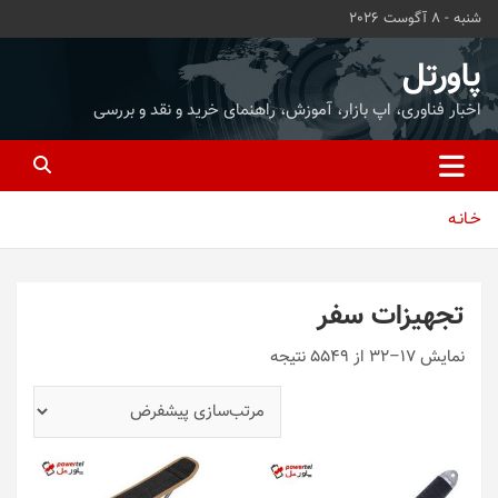
ه
شنبه - 8 آگوست 2026
حتوا
روید
پاورتل
اخبار فناوری، اپ بازار، آموزش، راهنمای خرید و نقد و بررسی
خـانـه
تجهیزات سفر
نمایش 17–32 از 5549 نتیجه