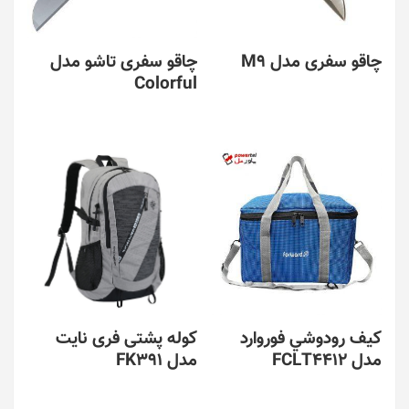
چاقو سفری مدل M9
چاقو سفری تاشو مدل
Colorful
كيف رودوشي فوروارد
کوله پشتی فری نایت
مدل FCLT4412
مدل FK391
این