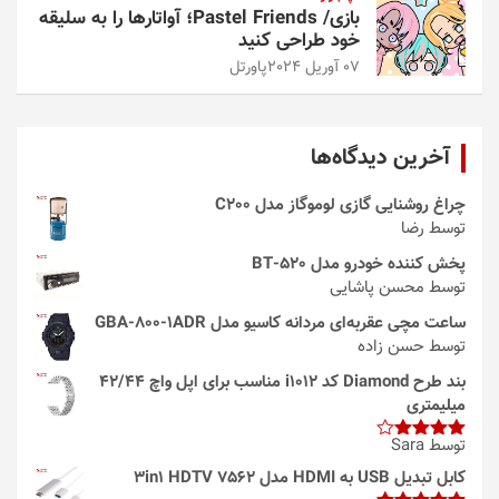
بازی/ Pastel Friends؛ آواتارها را به سلیقه
خود طراحی کنید
07 آوریل 2024
پاورتل
آخرین دیدگاه‌ها
چراغ روشنایی گازی لوموگاز مدل C200
توسط رضا
پخش کننده خودرو مدل 520-BT
توسط محسن پاشایی
ساعت مچی عقربه‌ای مردانه کاسیو مدل GBA-800-1ADR
توسط حسن زاده
بند طرح Diamond کد i1012 مناسب برای اپل واچ 42/44
میلیمتری
توسط Sara
امتیاز
4
از 5
کابل تبدیل USB به HDMI مدل 3in1 HDTV 7562