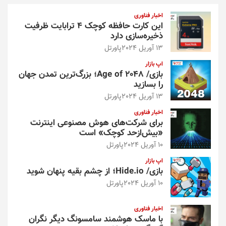
شوند
و
اخبار فناوری
این کارت حافظه کوچک ۴ ترابایت ظرفیت
ذخیره‌سازی دارد
13 آوریل 2024
پاورتل
اپ بازار
بازی/ Age of 2048؛ بزرگ‌ترین تمدن جهان
را بسازید
13 آوریل 2024
پاورتل
اخبار فناوری
برای شرکت‌های هوش مصنوعی اینترنت
«بیش‌از‌حد کوچک» است
10 آوریل 2024
پاورتل
اپ بازار
بازی/ Hide.io؛ از چشم بقیه پنهان شوید
10 آوریل 2024
پاورتل
اخبار فناوری
با ماسک هوشمند سامسونگ دیگر نگران