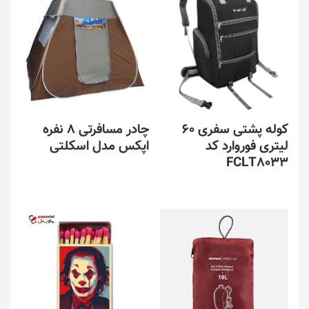
انواع
مختلفی
می
باشد.
گزینه
ها
ممکن
است
در
کوله پشتی سفری 60
چادر مسافرتی 8 نفره
صفحه
لیتری فوروارد کد
اپکس مدل اسکلتی
محصول
FCLT8033
انتخاب
شوند
این
محصول
دارای
انواع
مختلفی
می
باشد.
گزینه
ها