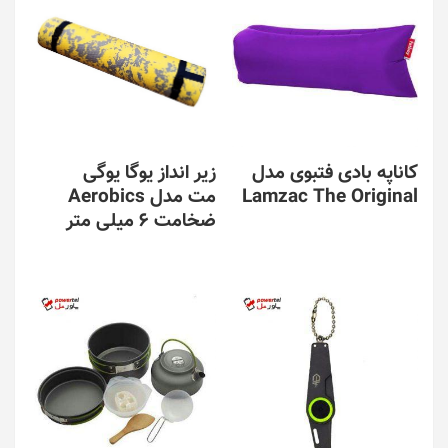
کاناپه بادی فتبوی مدل
زیر انداز یوگا یوگی
Lamzac The Original
مت مدل Aerobics
ضخامت 6 میلی متر
این
محصول
دارای
انواع
مختلفی
می
باشد.
گزینه
ها
ممکن