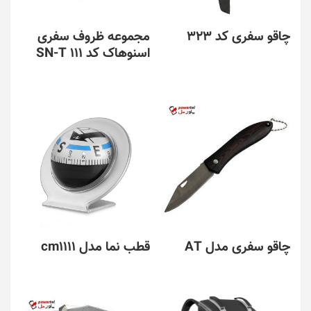
است
در
چاقو سفری کد 323
مجموعه ظروف سفری
صفحه
اسنوهاک کد SN-T 111
محصول
انتخاب
شوند
چاقو سفری مدل AT
قطب نما مدل cm1111
این
محصول
دارای