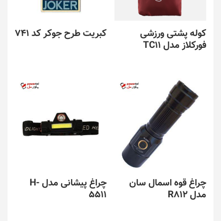
ممکن
است
در
کوله پشتی ورزشی
کبریت طرح جوکر کد 741
صفحه
فورکلاز مدل TC11
محصول
انتخاب
این
شوند
محصول
دارای
انواع
مختلفی
می
باشد.
گزینه
ها
ممکن
است
در
چراغ قوه اسمال سان
چراغ پیشانی مدل H-
صفحه
مدل R812
5511
محصول
انتخاب
شوند