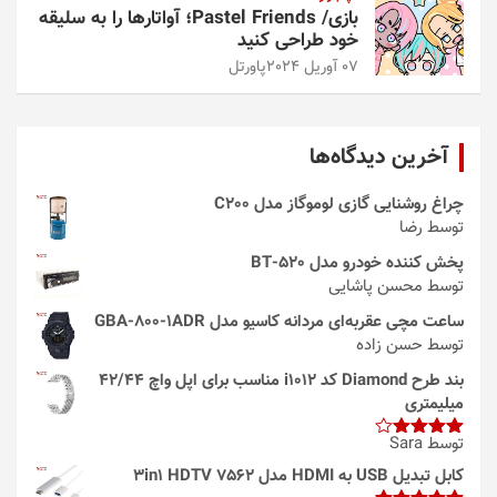
بازی/ Pastel Friends؛ آواتارها را به سلیقه
خود طراحی کنید
07 آوریل 2024
پاورتل
آخرین دیدگاه‌ها
چراغ روشنایی گازی لوموگاز مدل C200
توسط رضا
پخش کننده خودرو مدل 520-BT
توسط محسن پاشایی
ساعت مچی عقربه‌ای مردانه کاسیو مدل GBA-800-1ADR
توسط حسن زاده
بند طرح Diamond کد i1012 مناسب برای اپل واچ 42/44
میلیمتری
توسط Sara
امتیاز
4
از 5
کابل تبدیل USB به HDMI مدل 3in1 HDTV 7562