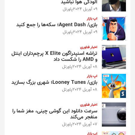
آلودگی هوا نباشید
09 آوریل 2024
پاورتل
اپ بازار
بازی/ Agent Dash؛ سکه‌ها را جمع کنید
09 آوریل 2024
پاورتل
اخبار فناوری
تراشه اسنپدراگون X Elite پرچم‌داران اینتل
و AMD را شکست داد
08 آوریل 2024
پاورتل
اپ بازار
بازی/ Looney Tunes؛ شهری بزرگ بسازید
08 آوریل 2024
پاورتل
اخبار فناوری
سرعت دانلود این گوشی چینی، مغز شما را
منفجر می‌کند
07 آوریل 2024
پاورتل
اپ بازار