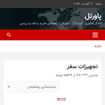
ه
شنبه - 8 آگوست 2026
حتوا
روید
پاورتل
اخبار فناوری، اپ بازار، آموزش، راهنمای خرید و نقد و بررسی
خـانـه
تجهیزات سفر
نمایش 33–48 از 5549 نتیجه