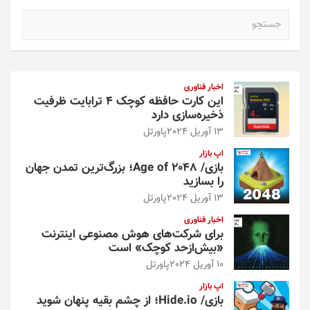
محصول
ج
انتخاب
س
شوند
ت
ج
و
اخبار فناوری
این کارت حافظه کوچک ۴ ترابایت ظرفیت
ذخیره‌سازی دارد
13 آوریل 2024
پاورتل
اپ بازار
بازی/ Age of 2048؛ بزرگ‌ترین تمدن جهان
را بسازید
13 آوریل 2024
پاورتل
اخبار فناوری
برای شرکت‌های هوش مصنوعی اینترنت
«بیش‌از‌حد کوچک» است
10 آوریل 2024
پاورتل
اپ بازار
بازی/ Hide.io؛ از چشم بقیه پنهان شوید