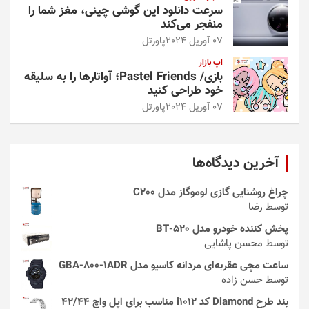
سرعت دانلود این گوشی چینی، مغز شما را
منفجر می‌کند
07 آوریل 2024
پاورتل
اپ بازار
بازی/ Pastel Friends؛ آواتارها را به سلیقه
خود طراحی کنید
07 آوریل 2024
پاورتل
آخرین دیدگاه‌ها
چراغ روشنایی گازی لوموگاز مدل C200
توسط رضا
پخش کننده خودرو مدل 520-BT
توسط محسن پاشایی
ساعت مچی عقربه‌ای مردانه کاسیو مدل GBA-800-1ADR
توسط حسن زاده
بند طرح Diamond کد i1012 مناسب برای اپل واچ 42/44