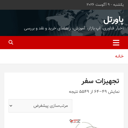
ه
یکشنبه - 9 آگوست 2026
حتوا
روید
پاورتل
اخبار فناوری، اپ بازار، آموزش، راهنمای خرید و نقد و بررسی
خـانـه
تجهیزات سفر
نمایش 49–64 از 5549 نتیجه