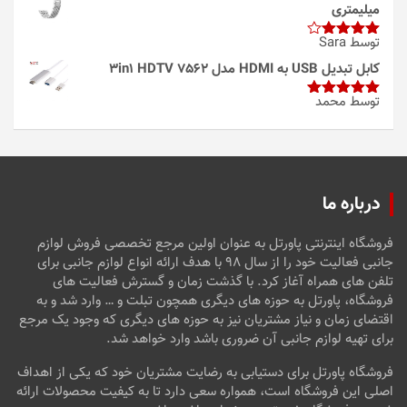
میلیمتری
توسط Sara
امتیاز
4
از 5
کابل تبدیل USB به HDMI مدل 3in1 HDTV 7562
توسط محمد
امتیاز
5
از
5
درباره ما
فروشگاه اینترنتی پاورتل به عنوان اولین مرجع تخصصی فروش لوازم
جانبی فعالیت خود را از سال ۹۸ با هدف ارائه انواع لوازم جانبی برای
تلفن های همراه آغاز کرد. با گذشت زمان و گسترش فعالیت های
فروشگاه، پاورتل به حوزه های دیگری همچون تبلت و … وارد شد و به
اقتضای زمان و نیاز مشتریان نیز به حوزه های دیگری که وجود یک مرجع
برای تهیه لوازم جانبی آن ضروری باشد وارد خواهد شد.
فروشگاه پاورتل برای دستیابی به رضایت مشتریان خود که یکی از اهداف
اصلی این فروشگاه است، همواره سعی دارد تا به کیفیت محصولات ارائه