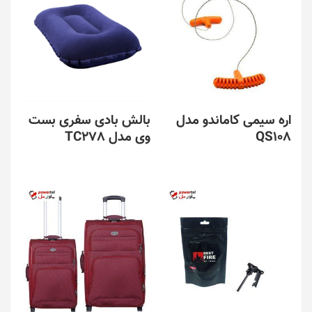
اره سیمی کاماندو مدل
بالش بادی سفری بست
QS108
وی مدل TC278
این
محصول
دارای
انواع
مختلفی
می
باشد.
گزینه
ها
ممکن
است