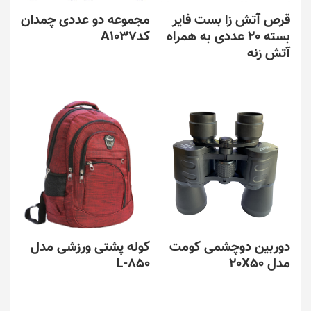
در
قرص آتش زا بست فایر
مجموعه دو عددی چمدان
صفحه
بسته 20 عددی به همراه
کدA1037
محصول
آتش زنه
انتخاب
شوند
دوربین دوچشمی کومت
کوله پشتی ورزشی مدل
مدل 20X50
L-850
این
این
محصول
محصول