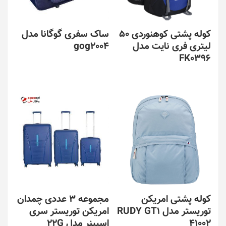
کوله پشتی کوهنوردی 50
ساک سفری گوگانا مدل
لیتری فری نایت مدل
gog2004
FK0396
این
محصول
دارای
انواع
مختلفی
می
باشد.
گزینه
ها
ممکن
است
در
کوله پشتی امریکن
مجموعه 3 عددی چمدان
صفحه
توریستر مدل RUDY GT1
امریکن توریستر سری
محصول
41002
اسپینر مدل 22G
انتخاب