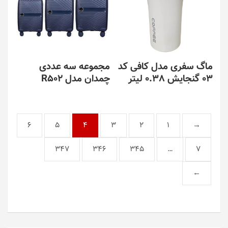
ماگ سفری مدل کافی کد
مجموعه سه عددی
03 گنجایش 0.38 لیتر
چمدان مدل R502
این
محصول
دارای
6
5
4
3
2
1
→
انواع
مختلفی
می
347
346
345
…
7
باشد.
گزینه
←
ها
ممکن
است
در
صفحه