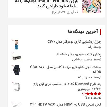
بازی/ Pastel Friends؛ آواتارها را به
سلیقه خود طراحی کنید
07 آوریل 2024
پاورتل
آخرین دیدگاه‌ها
چراغ روشنایی گازی لوموگاز مدل C200
توسط رضا
پخش کننده خودرو مدل 520-BT
توسط محسن پاشایی
ساعت مچی عقربه‌ای مردانه کاسیو مدل GBA-800-
1ADR
توسط حسن زاده
بند طرح Diamond کد i1012 مناسب برای اپل واچ
42/44 میلیمتری
توسط Sara
امتیاز
4
از 5
کابل تبدیل USB به HDMI مدل 3in1 HDTV 7562