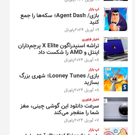
09 آوریل 2024
پاورتل
اپ بازار
بازی/ Agent Dash؛ سکه‌ها را جمع
کنید
09 آوریل 2024
پاورتل
اخبار فناوری
تراشه اسنپدراگون X Elite پرچم‌داران
اینتل و AMD را شکست داد
08 آوریل 2024
پاورتل
اپ بازار
بازی/ Looney Tunes؛ شهری بزرگ
بسازید
08 آوریل 2024
پاورتل
اخبار فناوری
سرعت دانلود این گوشی چینی، مغز
شما را منفجر می‌کند
07 آوریل 2024
پاورتل
اپ بازار