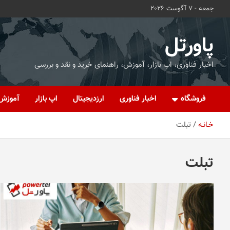
ه
جمعه - 7 آگوست 2026
حتوا
روید
پاورتل
اخبار فناوری، اپ بازار، آموزش، راهنمای خرید و نقد و بررسی
فروشگاه
اخبار فناوری
ارزدیجیتال
اپ بازار
آموزش
خـانـه
تبلت
تبلت