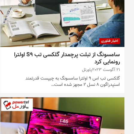
اخبار فناوری
سامسونگ از تبلت پرچمدار گلکسی تب S9 اولترا
رونمایی کرد
21 آگوست 2023
پاورتل
گلکسی تب اس 9 اولترا سامسونگ به چیپست قدرتمند
اسنپدراگون 8 نسل 2 مجهز شده است…