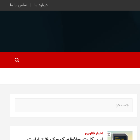
درباره ما
تماس با ما
ج
س
ت
ج
و
اخبار فناوری