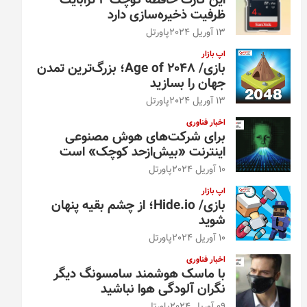
این کارت حافظه کوچک ۴ ترابایت
ظرفیت ذخیره‌سازی دارد
13 آوریل 2024
پاورتل
اپ بازار
بازی/ Age of 2048؛ بزرگ‌ترین تمدن
جهان را بسازید
13 آوریل 2024
پاورتل
اخبار فناوری
برای شرکت‌های هوش مصنوعی
اینترنت «بیش‌از‌حد کوچک» است
10 آوریل 2024
پاورتل
اپ بازار
بازی/ Hide.io؛ از چشم بقیه پنهان
شوید
10 آوریل 2024
پاورتل
اخبار فناوری
با ماسک هوشمند سامسونگ دیگر
نگران آلودگی هوا نباشید