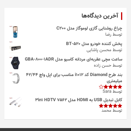
آخرین دیدگاه‌ها
چراغ روشنایی گازی لوموگاز مدل C200
توسط رضا
پخش کننده خودرو مدل 520-BT
توسط محسن پاشایی
ساعت مچی عقربه‌ای مردانه کاسیو مدل GBA-800-1ADR
توسط حسن زاده
بند طرح Diamond کد i1012 مناسب برای اپل واچ 42/44
میلیمتری
توسط Sara
امتیاز
4
از 5
کابل تبدیل USB به HDMI مدل 3in1 HDTV 7562
توسط محمد
امتیاز
5
از
5