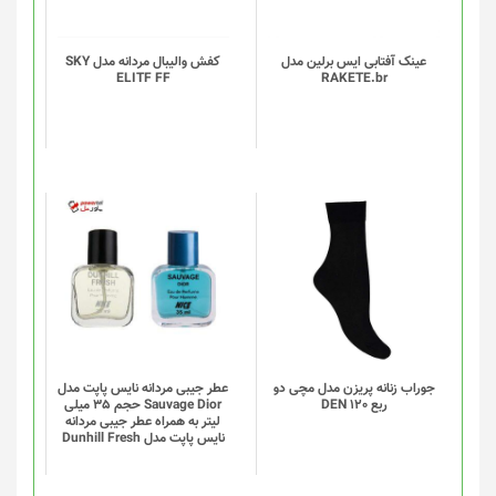
می
باشد.
گزینه
عینک آفتابی ایس برلین مدل
کفش والیبال مردانه مدل SKY
ELITF FF
RAKETE.br
ها
ممکن
است
در
صفحه
محصول
انتخاب
این
شوند
محصول
دارای
انواع
مختلفی
می
باشد.
گزینه
جوراب زنانه پریزن مدل مچی دو
عطر جیبی مردانه نایس پاپت مدل
ربع DEN 120
Sauvage Dior حجم 35 میلی
ها
لیتر به همراه عطر جیبی مردانه
ممکن
نایس پاپت مدل Dunhill Fresh
است
در