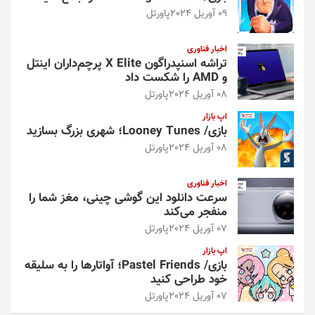
09 آوریل 2024
پاورتل
اخبار فناوری
تراشه اسنپدراگون X Elite پرچم‌داران اینتل
و AMD را شکست داد
08 آوریل 2024
پاورتل
اپ بازار
بازی/ Looney Tunes؛ شهری بزرگ بسازید
08 آوریل 2024
پاورتل
اخبار فناوری
سرعت دانلود این گوشی چینی، مغز شما را
منفجر می‌کند
07 آوریل 2024
پاورتل
اپ بازار
بازی/ Pastel Friends؛ آواتارها را به سلیقه
خود طراحی کنید
07 آوریل 2024
پاورتل