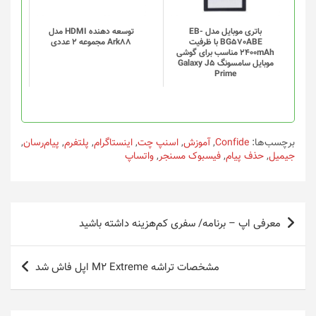
باتری موبایل مدل EB-
توسعه دهنده HDMI مدل
BG570ABE با ظرفیت
Ark88 مجموعه 2 عددی
2400mAh مناسب برای گوشی
موبایل سامسونگ Galaxy J5
Prime
برچسب‌ها:
Confide
,
آموزش
,
اسنپ چت
,
اینستاگرام
,
پلتفرم
,
پیام‌رسان
,
جیمیل
,
حذف پیام
,
فیسبوک مسنجر
,
واتساپ
راهبری
معرفی اپ – برنامه/ سفری کم‌هزینه داشته باشید
نوشته
مشخصات تراشه M2 Extreme اپل فاش شد