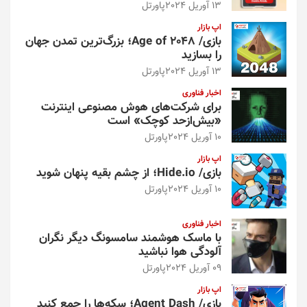
13 آوریل 2024
پاورتل
اپ بازار
بازی/ Age of 2048؛ بزرگ‌ترین تمدن جهان
را بسازید
13 آوریل 2024
پاورتل
اخبار فناوری
برای شرکت‌های هوش مصنوعی اینترنت
«بیش‌از‌حد کوچک» است
10 آوریل 2024
پاورتل
اپ بازار
بازی/ Hide.io؛ از چشم بقیه پنهان شوید
10 آوریل 2024
پاورتل
اخبار فناوری
با ماسک هوشمند سامسونگ دیگر نگران
آلودگی هوا نباشید
09 آوریل 2024
پاورتل
اپ بازار
بازی/ Agent Dash؛ سکه‌ها را جمع کنید