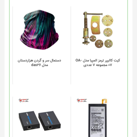
صفحه
محصول
انتخاب
این
شوند
محصول
دارای
انواع
مختلفی
می
باشد.
گزینه
کیت کالیپر ترمز المپیا مدل OA-
دستمال سر و گردن هزاردستان
07 مجموعه 7 عددی
مدل das26
ها
ممکن
است
در
صفحه
محصول
انتخاب
شوند